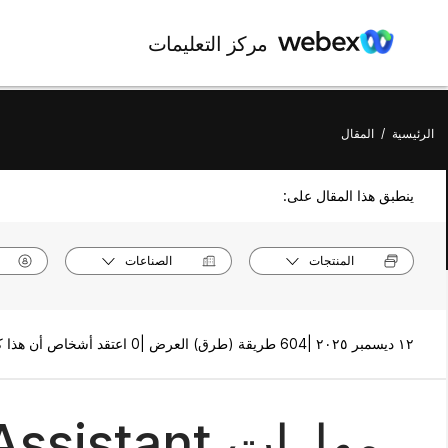
مركز التعليمات
الرئيسية
/
المقال
ينطبق هذا المقال على:
المنتجات
الصناعات
١٢ ديسمبر ٢٠٢٥ |
604 طريقة (طرق) العرض |
0 اعتقد أشخاص أن هذا كان مفيدًا
مهارات Webex Assistant