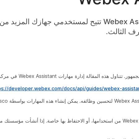
المهارات عبارة عن امتدادات لـ Webex Assistant تتيح لمستخدمي جهازك ا
المقالة إدارة مهارات Webex Assistant في مركز التحكم.
ps://developer.webex.com/docs/api/guides/webex-assistan
يمكن للمطورين نشر مهاراتهم حتى تتمكن جميع مؤسسات Webex من استخدامها، أو الاحتفاظ بها خاصة. إذا