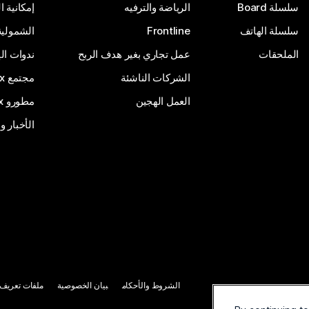
سلسلة Board
الرياضة والترفيه
إمكانية 
سلسلة الهاتف
Frontline
الشمولية
الملحقات
عمل تجاري بغير هدف الربح
ندوات ال
الشركات الناشئة
مجتمع Webex
العمل الهجين
مطورو Webex
الأخبار و
الشروط والأحكام
بيان الخصوصية
ملفات تعريف ا