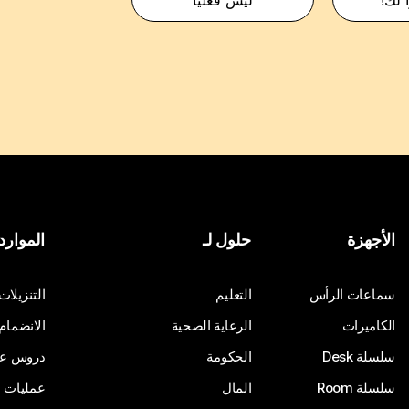
الأجهزة
حلول لـ
الموارد
سماعات الرأس
التعليم
التنزيلات
الكاميرات
الرعاية الصحية
الانضمام
سلسلة Desk
الحكومة
دروس على
سلسلة Room
المال
عمليات ا