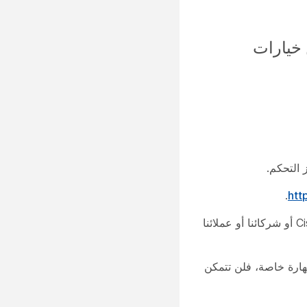
لمزيد من خيارات
.
htt
مهارات Webex Assistant هي تطبيقات تتكامل مع Webex Assistant لتحسين وظائفه. يمكن إنشاء هذه المهارات بواسطة Cisco أو شركائنا أو عملائنا
 أنشأت مؤسستك مهارة خاصة، فلن تتمكن