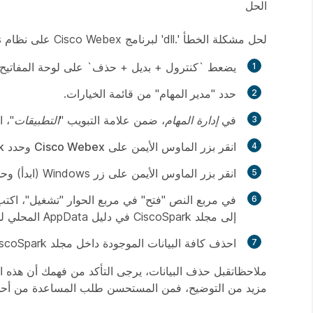
الحل
لحل مشكلة الخطأ '.dll' لبرنامج Cisco Webex على نظام Windows، اتبع الخطوات التالية:
يضعط `
كنترول
+
بديل
+
حذف
` على لوحة المفاتيح
حدد "
مدير المهام
" من قائمة الخيارات.
في
إدارة المهام
، ضمن علامة التبويب "
التطبيقات
"، ا
انقر بزر الماوس الأيمن على
Cisco Webex
وحدد
k
انقر بزر الماوس الأيمن على زر Windows (
ابدأ
) وح
في مربع النص "فتح" في مربع الحوار "تشغيل"، اكتب
إلى مجلد CiscoSpark في دليل
AppData
المحلي لد
احذف كافة البيانات الموجودة داخل مجلد CiscoSpark. سيؤدي هذا الإجراء إلى إزالة الملفات المؤقتة التي قد تكون سببًا للمشكلة.
ملاحظات
قبل حذف البيانات، يرجى التأكد من فهمك أن هذه ال
مزيد من التوضيح، فمن المستحسن طلب المساعدة من أحد