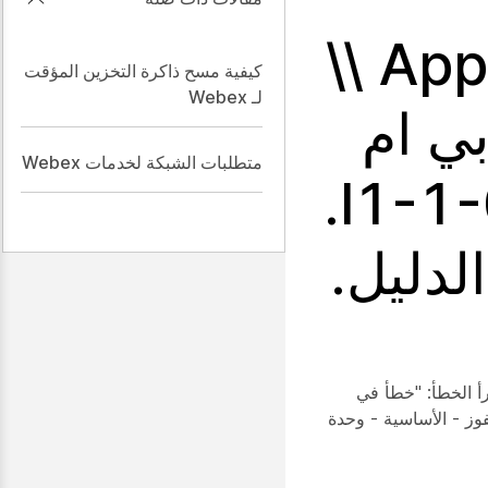
المستخدمين \\ اسم المستخدم \\ AppData \\
كيفية مسح ذاكرة التخزين المؤقت
لـ Webex
بي ام
متطلبات الشبكة لخدمات Webex
اس - وين - كور - وحدة التحكم - l1-1-0 .dll.
لدليل.
الة خطأ متعلقة بملف '.dll' عند استخدام Cisco Webex على جهاز كمبيوتر يعمل بنظام Windows. يقرأ الخطأ: "خطأ في
 \\ المستخدمين \\ اسم المستخدم \\ AppData \\ المحلية \\ البرامج \\ سيسكو سبارك \\ أبي - MS - الفوز - الأساسية - وحدة