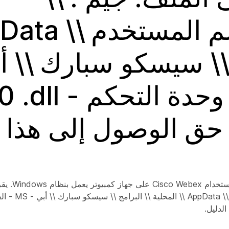
 \\ سيسكو سبارك \\ أ
ق الوصول إلى هذا ا
قد يواجه المستخدمون رس
الكتابة إلى الملف: جيم :