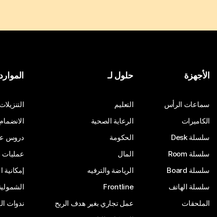
الأجهزة
حلول لـ
الموارد
سماعات الرأس
التعليم
التنزيلات
الكاميرات
الرعاية الصحية
الانضمام
سلسلة Desk
الحكومة
دروس على
سلسلة Room
المال
عمليات ا
سلسلة Board
الرياضة والترفيه
إمكانية 
سلسلة الهاتف
Frontline
الشمولية
الملحقات
عمل تجاري بغير هدف الربح
ندوات ال