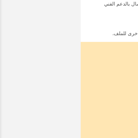
Cisco Webex. إذا استمر الخطأ، فقد تحتاج إلى إعادة تثبيت Cisco Webex أو الاتصال بالدعم الفني