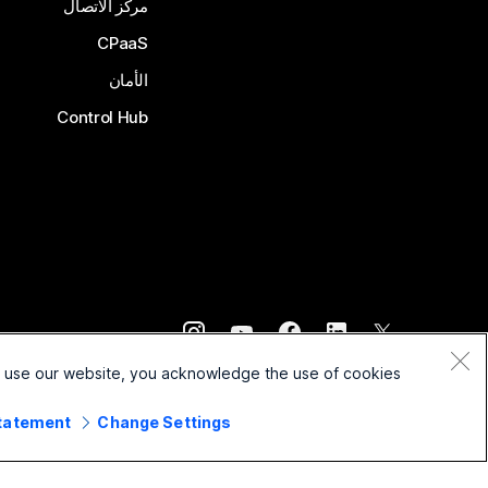
مركز الاتصال
CPaaS
الأمان
Control Hub
©
2026
Cisco و/أو الشركات التابعة لها. جميع الحقوق محفوظة.
o use our website, you acknowledge the use of cookies.
Statement
Change Settings