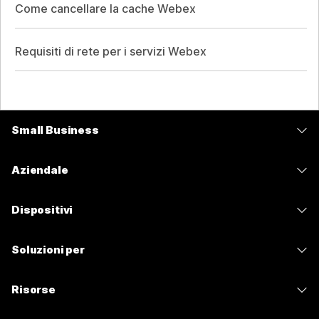
Come cancellare la cache Webex
Requisiti di rete per i servizi Webex
Small Business
Prezzi
Aziendale
App Webex
Webex Suite
Dispositivi
Meetings
Calling
Cuffie
Calling
Soluzioni per
Meetings
Videocamere
Messaggistica
Istruzione
Messaggistica
Risorse
Serie Scrivania
Condivisione schermo
Sanità
Slido
Download