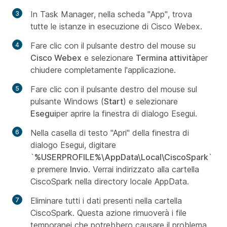
In
Task Manager
, nella scheda "
App
", trova
tutte le istanze in esecuzione di Cisco Webex.
Fare clic con il pulsante destro del mouse su
Cisco Webex
e selezionare
Termina attività
per
chiudere completamente l'applicazione.
Fare clic con il pulsante destro del mouse sul
pulsante Windows (
Start
) e selezionare
Esegui
per aprire la finestra di dialogo Esegui.
Nella casella di testo "Apri" della finestra di
dialogo Esegui, digitare
`
%USERPROFILE%\AppData\Local\CiscoSpark
`
e premere
Invio
. Verrai indirizzato alla cartella
CiscoSpark nella directory locale
AppData
.
Eliminare tutti i dati presenti nella cartella
CiscoSpark. Questa azione rimuoverà i file
temporanei che potrebbero causare il problema.