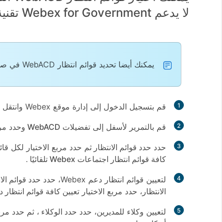
لا يدعم Webex for Government تقنية WebACD.
يمكنك أيضا تحديد قوائم انتظار WebACD في
صف
1
قم بتسجيل الدخول إلى إدارة موقع Webex وانتقل إلى
2
قم بالتمرير لأسفل إلى
تفضيلات WebACD
وحدد مرب
3
حدد
حدد قوائم الانتظار
ثم حدد مربع الاختيار لكل قائم
كافة قوائم انتظار اجتماعات Webex تلقائيًا
.
4
لتعيين قوائم انتظار دعم Webex، حدد
حدد قوائم الا
الانتظار، حدد مربع الاختيار
تعيين كافة قوائم انتظار دعم Webex تلق
5
لتعيين وكلاء للمديرين، حدد
حدد الوكلاء
، ثم حدد مربع