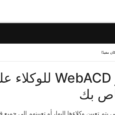
تعيين قوائم انتظار WebACD للوكل
 اختيار قوائم انتظار WebACD التي يتم تعيين وكلاءها إليها، أو تعيينهم إلى