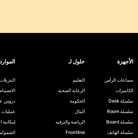
الأجهزة
حلول لـ
الموارد
سماعات الرأس
التعليم
التنزيلات
الكاميرات
الرعاية الصحية
الانضمام
سلسلة Desk
الحكومة
دروس على
سلسلة Room
المال
عمليات ا
سلسلة Board
الرياضة والترفيه
إمكانية 
سلسلة الهاتف
Frontline
الشمولية