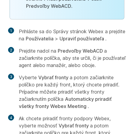
Predvoľby WebACD
.
1
Prihláste sa do Správy stránok Webex a prejdite
na
Používatelia
>
Upraviť používateľa
.
2
Prejdite nadol na
Predvoľby WebACD
a
začiarknite políčka, aby ste určili, či je používateľ
agent alebo manažér, alebo oboje.
3
Vyberte
Vybrať fronty
a potom začiarknite
políčko pre každý front, ktorý chcete priradiť.
Prípadne môžete priradiť všetky fronty
začiarknutím políčka
Automaticky priradiť
všetky fronty Webex Meeting
.
4
Ak chcete priradiť fronty podpory Webex,
vyberte možnosť
Vybrať fronty
a potom
začiarknite políčko pre každý front, ktorý