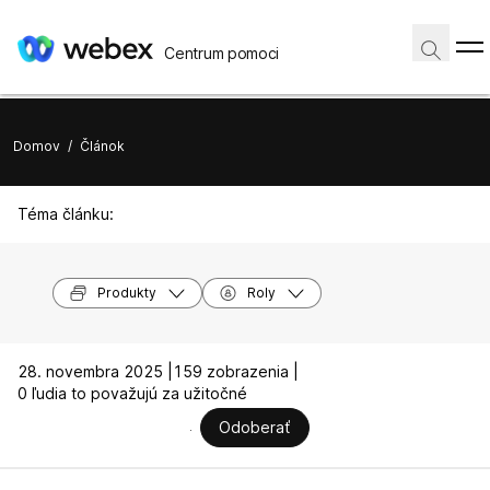
Centrum pomoci
Domov
/
Článok
Téma článku:
Produkty
Roly
28. novembra 2025 |
159 zobrazenia |
0 ľudia to považujú za užitočné
Odoberať