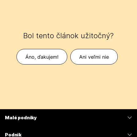
Bol tento článok užitočný?
Áno, ďakujem!
Ani veľmi nie
Malé podniky
Ceny
Podnik