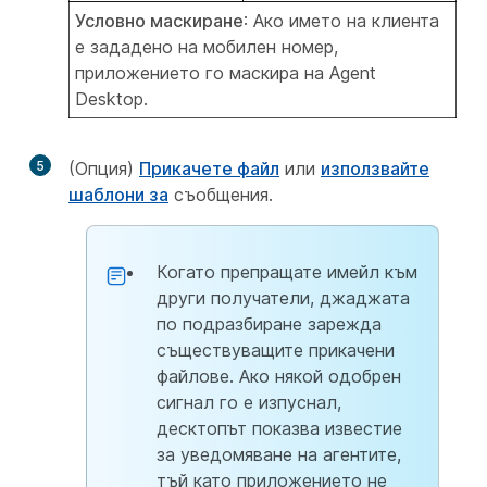
Условно маскиране
: Ако името на клиента
е зададено на мобилен номер,
приложението го маскира на Agent
Desktop.
5
(Опция)
Прикачете файл
или
използвайте
шаблони за
съобщения.
Когато препращате имейл към
други получатели, джаджата
по подразбиране зарежда
съществуващите прикачени
файлове. Ако някой одобрен
сигнал го е изпуснал,
десктопът показва известие
за уведомяване на агентите,
тъй като приложението не