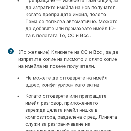
Препращане
— Изберете тази опция, за
да изпратите имейла на нов получател.
Когато
препращате
имейл,
полето
Тема
се попълва автоматично. Можете
да добавяте или премахвате имейл ID-
та в полетата
To
,
CC
и
Bcc
.
3
(По желание) Кликнете
на CC
и
Bcc
, за да
изпратите копие на писмото и сляпо копие
на имейла на повече получатели.
Не можете да отговаряте на имейл
адрес, конфигуриран като актив.
Когато отговаряте или препращате
имейл разговор, приложението
зарежда цялата имейл нишка в
композитора, разделена с ред. Линията
служи за разграничаване на