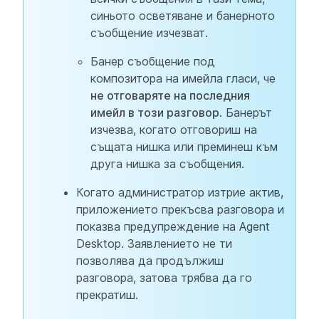
синьото осветяване и банерното
съобщение изчезват.
Банер съобщение под
композитора на имейла гласи, че
не отговаряте на последния
имейл в този разговор
. Банерът
изчезва, когато отговориш на
същата нишка или преминеш към
друга нишка за съобщения.
Когато администратор изтрие актив,
приложението прекъсва разговора и
показва предупреждение на Agent
Desktop. Заявлението не ти
позволява да продължиш
разговора, затова трябва да го
прекратиш.