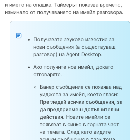
и името на опашка. Таймерът показва времето,
изминало от получаването на имейл разговора.
Получавате звуково известие за
нови съобщения (в съществуващ
разговор) на Agent Desktop.
Ако получите нов имейл, докато
отговаряте.
Банер съобщение се появява над
уиджета за имейл, което гласи:
Прегледай всички съобщения, за
да предприемеш допълнителни
действия
. Новите имейли се
появяват в синьо в горната част
на темата. След като видите
всички съобщения в тази тема,