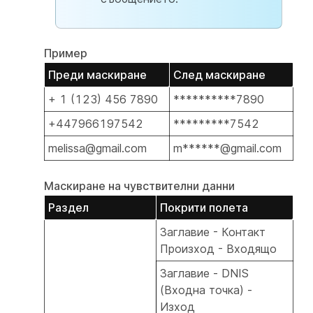
Пример
Преди маскиране
След маскиране
+ 1 (123) 456 7890
**********7890
+447966197542
*********7542
melissa@gmail.com
m******@gmail.com
Маскиране на чувствителни данни
Раздел
Покрити полета
Заглавие - Контакт
Произход - Входящо
Заглавие - DNIS
(Входна точка) -
Изход