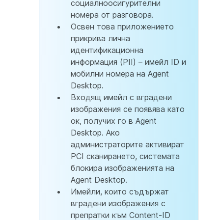
социалноосигурителни
номера от разговора.
Освен това приложението
прикрива лична
идентификационна
информация (PII) – имейл ID и
мобилни номера на Agent
Desktop.
Входящ имейл с вградени
изображения се появява като
ок, получих го в Agent
Desktop. Ако
администраторите активират
PCI сканирането, системата
блокира изображенията на
Agent Desktop.
Имейли, които съдържат
вградени изображения с
препратки към Content-ID