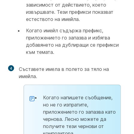
зависимост от действието, което
извършвате. Тези префикси показват
естеството на имейла.
Когато имейл съдържа префикс,
приложението го запазва и избягва
добавянето на дублиращи се префикси
към темата.
4
Съставете имела в полето за тяло на
имейла.
Когато напишете съобщение,
но не го изпратите,
приложението го запазва като
чернова. Лесно можете да
получите тези чернови от
композитора.