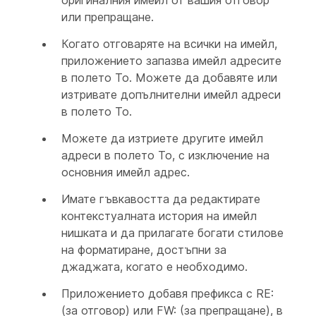
оригиналния имейл от вашия отговор
или препращане.
Когато отговаряте на всички на имейл,
приложението запазва имейл адресите
в полето To. Можете да добавяте или
изтривате допълнителни имейл адреси
в полето To.
Можете да изтриете другите имейл
адреси в полето To, с изключение на
основния имейл адрес.
Имате гъвкавостта да редактирате
контекстуалната история на имейл
нишката и да прилагате богати стилове
на форматиране, достъпни за
джаджата, когато е необходимо.
Приложението добавя префикса с RE:
(за отговор) или FW: (за препращане), в