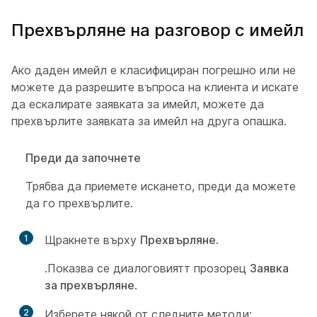
Прехвърляне на разговор с имейл
Ако даден имейл е класифициран погрешно или не
можете да разрешите въпроса на клиента и искате
да ескалирате заявката за имейл, можете да
прехвърлите заявката за имейл на друга опашка.
Преди да започнете
Трябва да приемете искането, преди да можете
да го прехвърлите.
1
Щракнете върху
Прехвърляне
.
.Показва се диалоговиятт прозорец
Заявка
за прехвърляне
.
2
Изберете някой от следните методи: