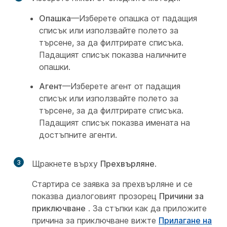
Опашка
—Изберете опашка от падащия
списък или използвайте полето за
търсене, за да филтрирате списъка.
Падащият списък показва наличните
опашки.
Агент
—Изберете агент от падащия
списък или използвайте полето за
търсене, за да филтрирате списъка.
Падащият списък показва имената на
достъпните агенти.
3
Щракнете върху
Прехвърляне
.
Стартира се заявка за прехвърляне и се
показва диалоговият прозорец
Причини за
приключване
. За стъпки как да приложите
причина за приключване вижте
Прилагане на