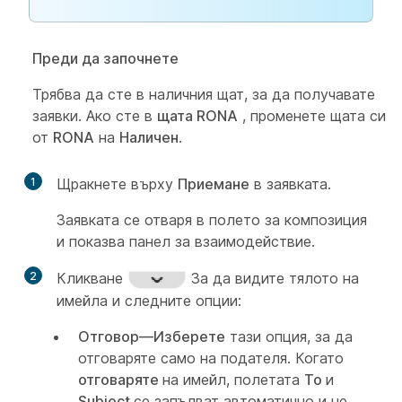
Преди да започнете
Трябва да сте в
наличния щат, за да получавате
заявки. Ако сте в
щата RONA
, променете щата си
от
RONA
на
Наличен
.
1
Щракнете върху
Приемане
в заявката.
Заявката се отваря в полето за композиция
и показва панел за взаимодействие.
2
Кликване
За да видите тялото на
имейла и следните опции:
Отговор—Изберете
тази опция, за да
отговаряте само на подателя. Когато
отговаряте
на имейл, полетата
To
и
Subject
се запълват автоматично и не