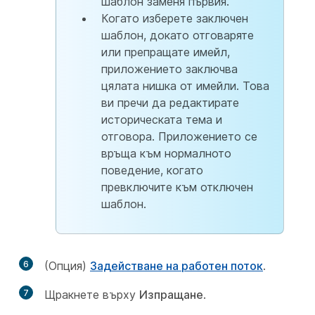
шаблон заменя първия.
Когато изберете заключен
шаблон, докато отговаряте
или препращате имейл,
приложението заключва
цялата нишка от имейли. Това
ви пречи да редактирате
историческата тема и
отговора. Приложението се
връща към нормалното
поведение, когато
превключите към отключен
шаблон.
6
(Опция)
Задействане на работен поток
.
7
Щракнете върху
Изпращане
.