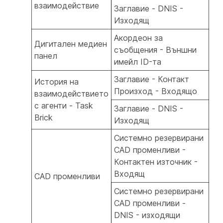
взаимодействие
Заглавие - DNIS -
Изходящ
Акордеон за
Дигитален медиен
съобщения - Външни
панел
имейл ID-та
Заглавие - Контакт
История на
Произход - Входящо
взаимодействието
с агенти - Task
Заглавие - DNIS -
Brick
Изходящ
Системно резервирани
CAD променливи -
Контактен източник -
Входящ
CAD променливи
Системно резервирани
CAD променливи -
DNIS - изходящи