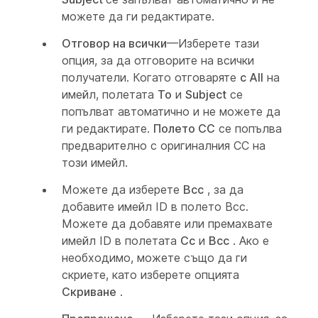
можете да ги редактирате.
Отговор на всички
—Изберете тази
опция, за да отговорите на всички
получатели. Когато отговаряте
с All
на
имейл, полетата
To
и
Subject
се
попълват автоматично и не можете да
ги редактирате.
Полето CC
се попълва
предварително с оригиналния CC на
този имейл.
Можете да изберете
Bcc
, за да
добавите имейл ID в полето Bcc.
Можете да добавяте или премахвате
имейл ID в полетата
Cc
и
Bcc
. Ако е
необходимо, можете също да ги
скриете, като изберете опцията
Скриване
.