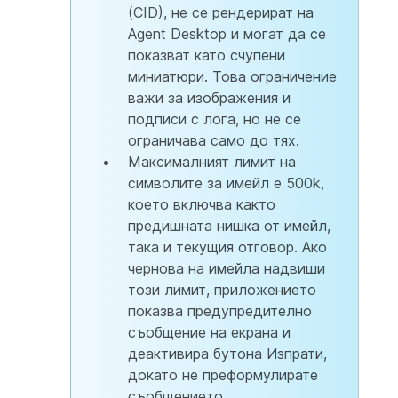
(CID), не се рендерират на
Agent Desktop и могат да се
показват като счупени
миниатюри. Това ограничение
важи за изображения и
подписи с лога, но не се
ограничава само до тях.
Максималният лимит на
символите за имейл е 500k,
което включва както
предишната нишка от имейл,
така и текущия отговор. Ако
чернова на имейла надвиши
този лимит, приложението
показва предупредително
съобщение на екрана и
деактивира бутона Изпрати,
докато не преформулирате
съобщението.