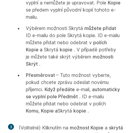
vyplní a nemůžete je upravovat. Pole
Kopie
se předem vyplní původní kopií tohoto e-
mailu.
Výběrem možnosti Skrytá
můžete přidat
ID e-mailu do pole Skrytá kopie. ID e-mailu
můžete přidat nebo odebrat v
polích
Kopie a
Skrytá
kopie
. V případě potřeby
je můžete také skrýt výběrem
možnosti
Skrýt
.
Přesměrovat
– Tuto možnost vyberte,
pokud chcete zprávu odeslat novému
příjemci.
Když předáte
e-mail,
automaticky
se vyplní pole Předmět
. ID e-mailu
můžete přidat nebo odebrat v polích
Komu
,
Kopie a
Skrytá
kopie
.
3
(Volitelné) Kliknutím na
možnost Kopie
a
skrytá