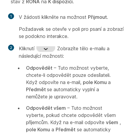
stav z
RONA
na
K dispozici
.
1
V žádosti klikněte na možnost
Přijmout
.
Požadavek se otevře v poli pro psaní a zobrazí
se podokno interakce.
2
Kliknutí
Zobrazíte tělo e-mailu a
následující možnosti:
Odpovědět
– Tuto možnost vyberte,
chcete-li odpovědět pouze odesílateli.
Když odpovíte
na e-mail,
pole Komu
a
Předmět
se automaticky vyplní a
nemůžete je upravovat.
Odpovědět všem
– Tuto možnost
vyberte, pokud chcete odpovědět všem
příjemcům. Když na e-mail odpovíte
všem
,
pole Komu
a
Předmět
se automaticky