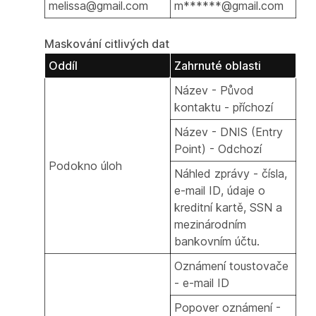
melissa@gmail.com
m******@gmail.com
Maskování citlivých dat
Oddíl
Zahrnuté oblasti
Název - Původ
kontaktu - příchozí
Název - DNIS (Entry
Point) - Odchozí
Podokno úloh
Náhled zprávy - čísla,
e-mail ID, údaje o
kreditní kartě, SSN a
mezinárodním
bankovním účtu.
Oznámení toustovače
- e-mail ID
Popover oznámení -