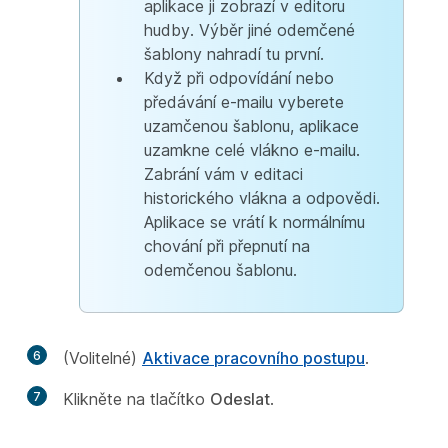
aplikace ji zobrazí v editoru
hudby. Výběr jiné odemčené
šablony nahradí tu první.
Když při odpovídání nebo
předávání e-mailu vyberete
uzamčenou šablonu, aplikace
uzamkne celé vlákno e-mailu.
Zabrání vám v editaci
historického vlákna a odpovědi.
Aplikace se vrátí k normálnímu
chování při přepnutí na
odemčenou šablonu.
6
(Volitelné)
Aktivace pracovního postupu
.
7
Klikněte na tlačítko
Odeslat
.