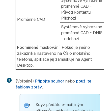
Systémově vyhrazené
proměnné CAD -
Původ kontaktu -
Příchozí
Proměnné CAD
Systémově vyhrazené
proměnné CAD - DNIS
- odchozí
Podmíněné maskování
: Pokud je jméno
zákazníka nastaveno na Číslo mobilního
telefonu, aplikace jej zamaskuje na Agent
Desktop.
5
(Volitelné)
Připojte soubor
nebo
použijte
šablony zpráv
.
Když předáte e-mail jiným
příjemcům, widget ve výchozím