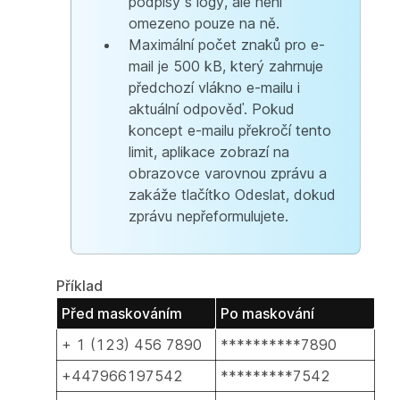
podpisy s logy, ale není
omezeno pouze na ně.
Maximální počet znaků pro e-
mail je 500 kB, který zahrnuje
předchozí vlákno e-mailu i
aktuální odpověď. Pokud
koncept e-mailu překročí tento
limit, aplikace zobrazí na
obrazovce varovnou zprávu a
zakáže tlačítko Odeslat, dokud
zprávu nepřeformulujete.
Příklad
Před maskováním
Po maskování
+ 1 (123) 456 7890
**********7890
+447966197542
*********7542