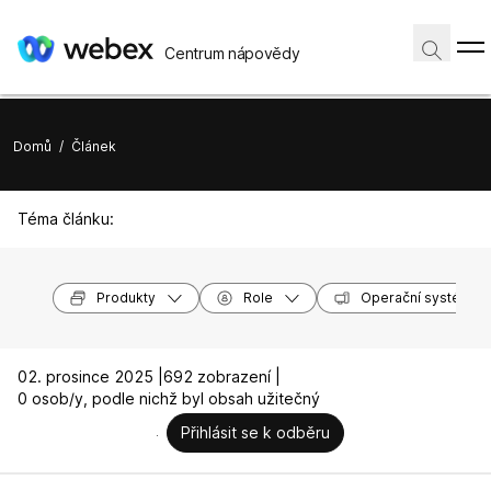
Centrum nápovědy
Domů
/
Článek
Téma článku:
Produkty
Role
Operační systémy
02. prosince 2025 |
692 zobrazení |
0 osob/y, podle nichž byl obsah užitečný
Přihlásit se k odběru