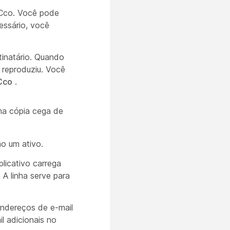
 Cco. Você pode
essário, você
tinatário. Quando
reproduziu. Você
Cco
.
ma cópia cega de
o um ativo.
licativo carrega
A linha serve para
endereços de e-mail
l adicionais no