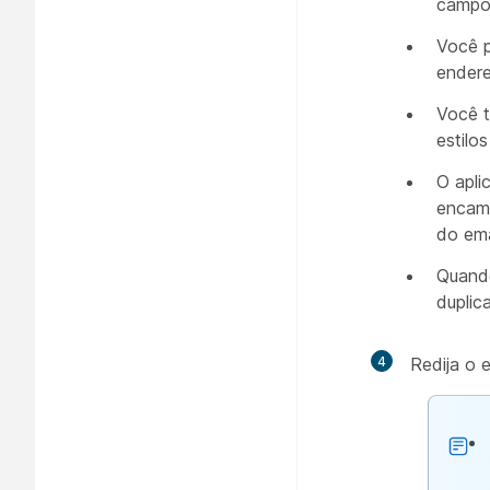
campo
Você p
endere
Você t
estilo
O apli
encami
do ema
Quando
duplic
4
Redija o 