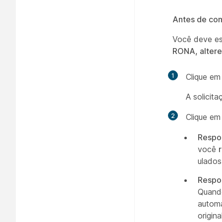
Antes de co
Você deve e
RONA, altere
1
Clique e
A solicit
2
Clique e
Respo
você
ulados
Respo
Quand
automa
origina