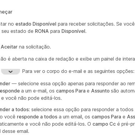
meçar
star no
estado Disponível
para receber solicitações. Se você
seu estado de
RONA
para
Disponível
.
m
Aceitar
na solicitação.
ação é aberta na caixa de redação e exibe um painel de inter
m
Para ver o corpo do e-mail e as seguintes opções:
nder
— selecione essa opção apenas para responder ao re
responde
a um e-mail, os
campos Para
e
Assunto
são autom
 e você não pode editá-los.
nder a todos
: selecione essa opção para responder a todos 
o você
responde a todos
a um email, os
campos Para
e
Ass
ticamente e você não pode editá-los. O
campo Cc
é pré-p
l desse email.