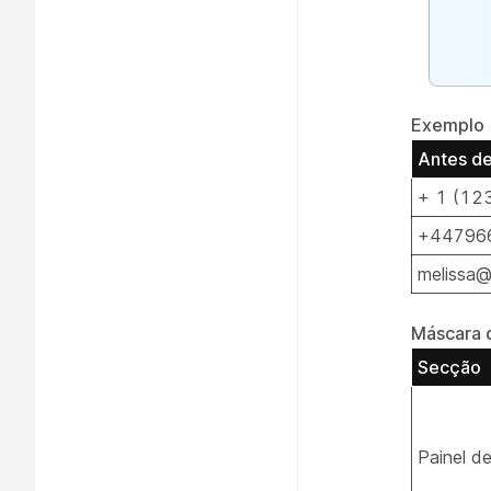
Exemplo
Antes d
+ 1 (12
+44796
melissa@
Máscara 
Secção
Painel de