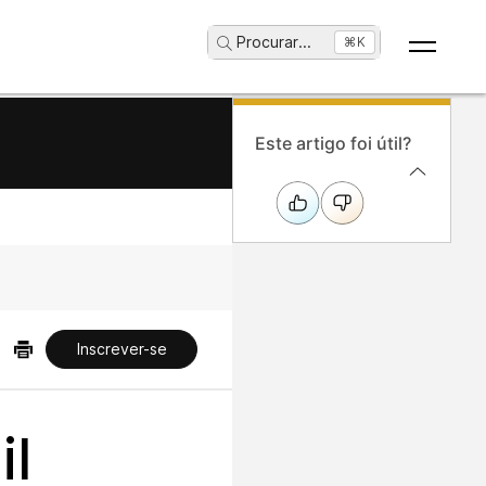
Procurar
...
⌘K
Este artigo foi útil?
Inscrever-se
il