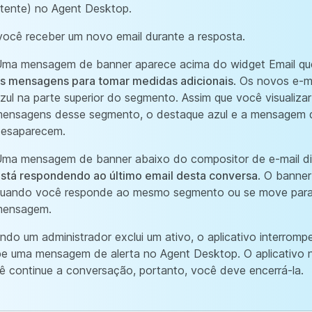
stente) no Agent Desktop.
você receber um novo email durante a resposta.
ma mensagem de banner aparece acima do widget Email que
s mensagens para tomar medidas adicionais
. Os novos e-m
zul na parte superior do segmento. Assim que você visualiza
ensagens desse segmento, o destaque azul e a mensagem 
esaparecem.
ma mensagem de banner abaixo do compositor de e-mail d
stá respondendo ao último email desta conversa
. O banne
uando você responde ao mesmo segmento ou se move para
mensagem.
ndo um administrador exclui um ativo, o aplicativo interrom
be uma mensagem de alerta no Agent Desktop. O aplicativo 
ê continue a conversação, portanto, você deve encerrá-la.