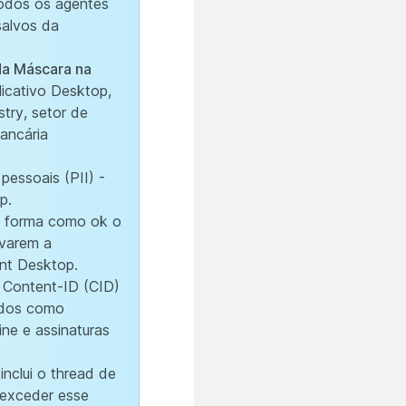
todos os agentes
salvos da
da Máscara na
licativo Desktop,
try, setor de
ancária
pessoais (PII) -
p.
da forma como ok o
ivarem a
ent Desktop.
o Content-ID (CID)
idos como
ine e assinaturas
inclui o thread de
l exceder esse