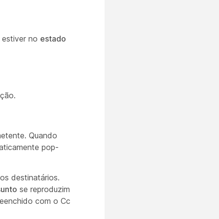
 estiver no
estado
ação.
metente. Quando
aticamente pop-
os destinatários.
unto
se reproduzim
reenchido com o Cc