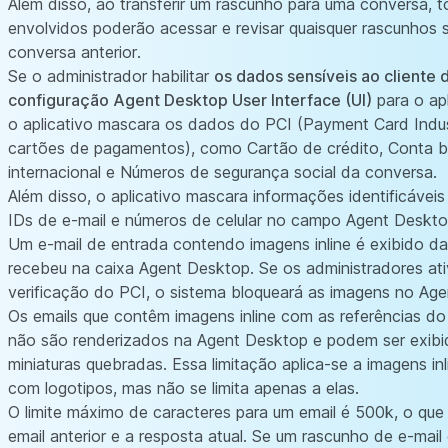
Além disso, ao transferir um rascunho para uma conversa, 
envolvidos poderão acessar e revisar quaisquer rascunhos 
conversa anterior.
Se o administrador habilitar
os dados sensíveis ao cliente 
configuração Agent Desktop User Interface (UI)
para o ap
o aplicativo mascara os dados do PCI (Payment Card Indus
cartões de pagamentos), como Cartão de crédito, Conta b
internacional e Números de segurança social da conversa.
Além disso, o aplicativo mascara informações identificáveis 
IDs de e-mail e números de celular no campo Agent Deskto
Um e-mail de entrada contendo imagens inline é exibido 
recebeu na caixa Agent Desktop. Se os administradores at
verificação do PCI, o sistema bloqueará as imagens no Ag
Os emails que contêm imagens inline com as referências d
não são renderizados na Agent Desktop e podem ser exib
miniaturas quebradas. Essa limitação aplica-se a imagens inl
com logotipos, mas não se limita apenas a elas.
O limite máximo de caracteres para um email é 500k, o que 
email anterior e a resposta atual. Se um rascunho de e-mai