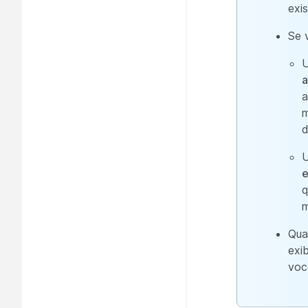
exi
Se 
U
a
a
m
d
U
e
q
Qua
exi
voc