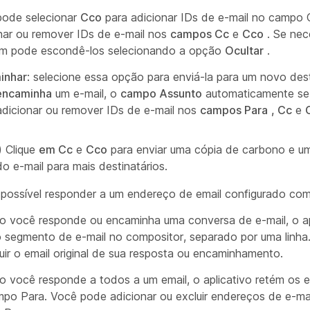
pode selecionar
Cco
para adicionar IDs de e-mail no campo
nar ou remover IDs de e-mail nos
campos Cc
e
Cco
. Se nec
m pode escondê-los selecionando a opção
Ocultar
.
inhar
: selecione essa opção para enviá-la para um novo des
encaminha
um e-mail, o
campo Assunto
automaticamente se 
dicionar ou remover IDs de e-mail nos
campos Para
, Cc
e
) Clique
em Cc
e
Cco
para enviar uma cópia de carbono e u
o e-mail para mais destinatários.
possível responder a um endereço de email configurado com
 você responde ou encaminha uma conversa de e-mail, o ap
 segmento de e-mail no compositor, separado por uma linha. 
guir o email original de sua resposta ou encaminhamento.
 você responde a todos a um email, o aplicativo retém os 
po Para. Você pode adicionar ou excluir endereços de e-mai