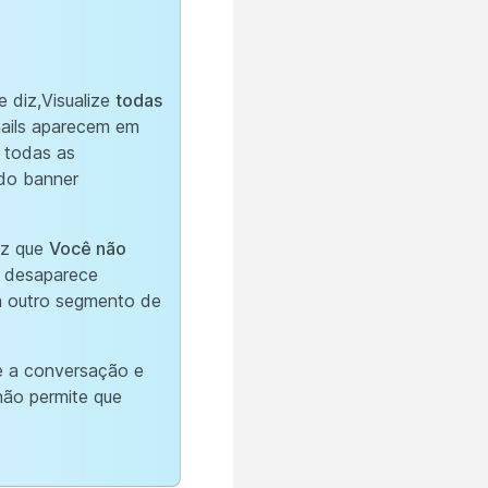
 diz,Visualize
todas
ails aparecem em
r todas as
do banner
iz que
Você não
r desaparece
 outro segmento de
pe a conversação e
não permite que