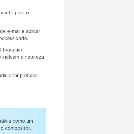
exceto para o
de e-mail e aplicar
 necessidade.
: (para um
 indicam a natureza
dicionar prefixos
 sálvia como um
do compositor.