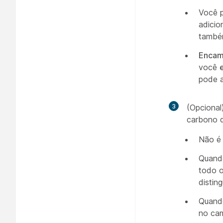
Você 
adicio
també
Encam
você
pode a
3
(Opcional
carbono d
Não é 
Quando
todo o
distin
Quando
no cam