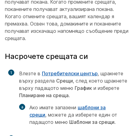
получават покана. Когато промените срещата,
поканените получават актуализирана покана.
Когато отмените срещата, вашият календар я
премахва. Освен това, домакините и поканените
получават изскачащо напомнящо съобщение преди
срещата.
Насрочете срещата си
1
Влезте в
Потребителски център
, щракнете
върху раздела
Срещи
, след което щракнете
върху падащото меню
График
и изберете
Планиране на среща
.
Ако имате запазени
шаблони за
срещи
, можете да изберете един от
падащото меню
Шаблони за срещи
.