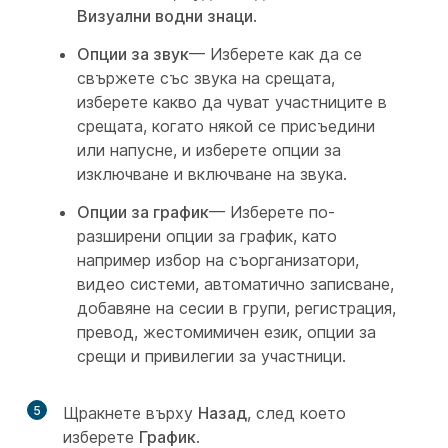
Визуални водни знаци
.
Опции за звук
— Изберете как да се
свържете със звука на срещата,
изберете какво да чуват участниците в
срещата, когато някой се присъедини
или напусне, и изберете опции за
изключване и включване на звука.
Опции за график
— Изберете по-
разширени опции за график, като
например избор на съорганизатори,
видео системи, автоматично записване,
добавяне на сесии в групи, регистрация,
превод, жестомимичен език, опции за
срещи и привилегии за участници.
5
Щракнете върху
Назад
, след което
изберете
График
.