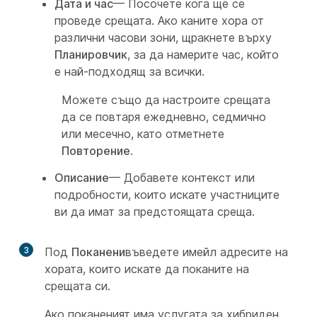
Дата и час
— Посочете кога ще се
проведе срещата. Ако каните хора от
различни часови зони, щракнете върху
Планировчик
, за да намерите час, който
е най-подходящ за всички.
Можете също да настроите срещата
да се повтаря ежедневно, седмично
или месечно, като отметнете
Повторение
.
Описание
— Добавете контекст или
подробности, които искате участниците
ви да имат за предстоящата среща.
3
Под
Поканени
въведете имейл адресите на
хората, които искате да поканите на
срещата си.
Ако поканеният има услугата за хибриден