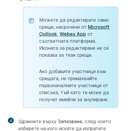
Можете да редактирате само
срещи, насрочени от
Microsoft
Outlook
,
Webex App
от
съответната платформа.
Иконата за редактиране не се
показва за тези срещи.
Ако добавите участници към
срещата, не премахвайте
първоначалните участници от
списъка, тъй като те може да
получат имейли за анулиране.
4
Щракнете върху
Запазване
, след което
изберете на кого искате да изпратите