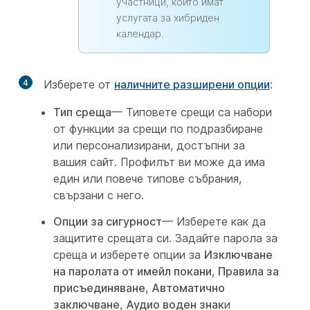
участници, които имат
услугата за хибриден
календар.
4
Изберете от
наличните разширени опции
:
Тип среща
— Типовете срещи са набори
от функции за срещи по подразбиране
или персонализирани, достъпни за
вашия сайт. Профилът ви може да има
един или повече типове събрания,
свързани с него.
Опции за сигурност
— Изберете как да
защитите срещата си. Задайте парола за
среща и изберете опции за
Изключване
на паролата от имейл покани
,
Правила за
присъединяване
,
Автоматично
заключване
,
Аудио воден знак
и