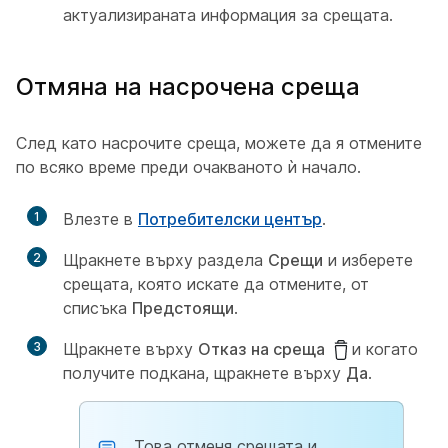
актуализираната информация за срещата.
Отмяна на насрочена среща
След като насрочите среща, можете да я отмените
по всяко време преди очакваното ѝ начало.
1
Влезте в
Потребителски център
.
2
Щракнете върху раздела
Срещи
и изберете
срещата, която искате да отмените, от
списъка
Предстоящи
.
3
Щракнете върху
Отказ на среща
и когато
получите подкана, щракнете върху
Да
.
Това отменя срещата и