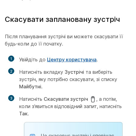
Скасувати заплановану зустріч
Після планування зустрічі ви можете скасувати її
будь-коли до її початку.
1
Увійдіть до
Центру користувача
.
2
Натисніть вкладку
Зустрічі
та виберіть
зустріч, яку потрібно скасувати, зі списку
Майбутні
.
3
Натисніть
Скасувати зустріч
, а потім,
коли з’явиться відповідний запит, натисніть
Так
.
Це скасовує зустріч і сповіщає