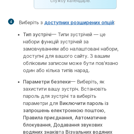
службу календарів.
4
Виберіть з
доступних розширених опцій
:
Тип зустрічі
— Типи зустрічей — це
набори функцій зустрічей за
замовчуванням або налаштовані набори,
доступні для вашого сайту. З вашим
обліковим записом може бути пов'язано
один або кілька типів нарад.
Параметри безпеки
— Виберіть, як
захистити вашу зустріч. Встановіть
пароль для зустрічі та виберіть
параметри для
Виключити пароль із
запрошень електронною поштою
,
Правила приєднання
,
Автоматичне
блокування
,
Додавання звукових
водяних знаків
та
Візуальних водяних