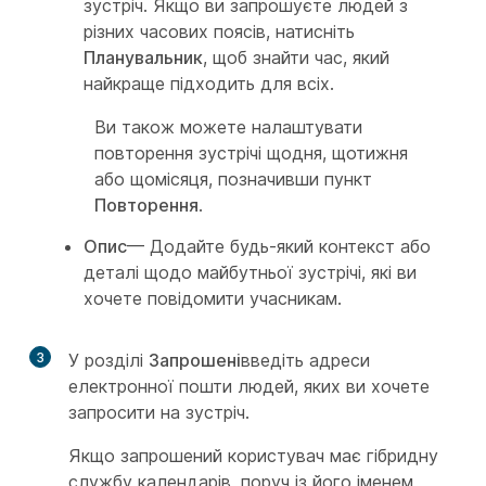
зустріч. Якщо ви запрошуєте людей з
різних часових поясів, натисніть
Планувальник
, щоб знайти час, який
найкраще підходить для всіх.
Ви також можете налаштувати
повторення зустрічі щодня, щотижня
або щомісяця, позначивши пункт
Повторення
.
Опис
— Додайте будь-який контекст або
деталі щодо майбутньої зустрічі, які ви
хочете повідомити учасникам.
3
У розділі
Запрошені
введіть адреси
електронної пошти людей, яких ви хочете
запросити на зустріч.
Якщо запрошений користувач має гібридну
службу календарів, поруч із його іменем