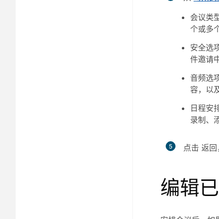
会议类
个或多
安全选
件邀请
音频选
容，以
日程安
录制、
5
点击
返回
编辑已