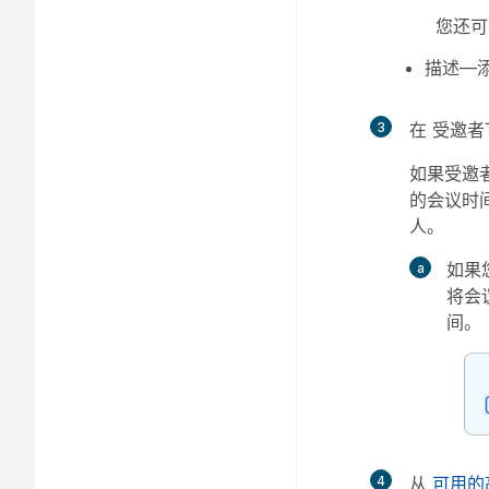
您还
描述
—
3
在
受邀者
如果受邀
的会议时
人。
如果
将会
间。
4
从
可用的