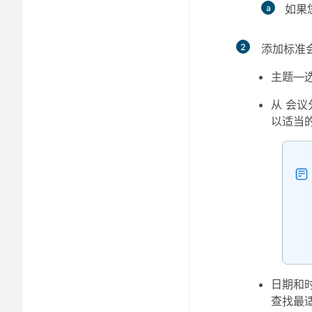
如果
2
添加标准
主题
—
从
会议
以适当
日期和
查找最