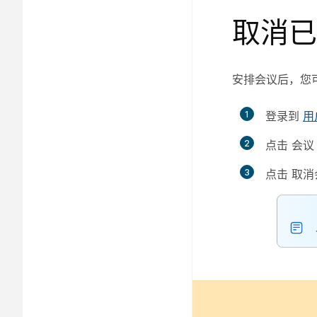
取消已
安排会议后，您
1
登录到
用
2
点击
会议
3
点击
取消