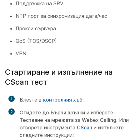
Поддръжка на SRV
NTP порт за синхронизация дата/час
Прокси сървъра
QoS (TOS/DSCP)
VPN
Стартиране и изпълнение на
CScan тест
1
Влезте в
контролния хъб
.
2
Отидете до
Бързи връзки
и изберете
Тестване на мрежата за Webex Calling
. Или
отворете инструмента
CScan
и изпълнете
следните инструкции: