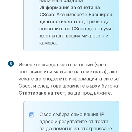
налична в раздела
Информация за отчета на
CScan
. Ако изберете
Разширен
диагностичен тест
, трябва да
позволите на CScan да получи
достъп до вашия микрофон и
камера.
5
Изберете квадратчето за опции (чрез
поставяне или махване на отметката), ако
искате да споделите информацията си със
Cisco, и след това щракнете върху бутона
Стартиране на тест
, за да продължите.
Cisco събира само вашия IP
адрес и резултатите от теста,
за да помогне за отстраняване