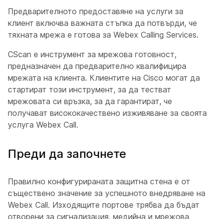
Предварителното предоставяне на услуги за
клиент включва важната стъпка да потвърди, че
тяхната мрежа е готова за Webex Calling Services.
CScan е инструмент за мрежова готовност,
предназначен да предварително квалифицира
мрежата на клиента. Клиентите на Cisco могат да
стартират този инструмент, за да тестват
мрежовата си връзка, за да гарантират, че
получават висококачествено изживяване за своята
услуга Webex Call.
Преди да започнете
Правилно конфигурираната защитна стена е от
съществено значение за успешното внедряване на
Webex Call. Изходящите портове трябва да бъдат
отворени за сигнализация, медийна и мрежова