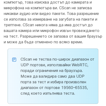
компютър, това изисква достъп до камерата и
микрофона на компютъра ви. CScan не записва
никакви аудио или видео пакети. Това разрешение
се използва за измерване на загубата на пакети и
трептене. CScan никога няма да има достъп до
вашата камера или микрофон извън провеждането
на тест. Разрешението се запазва от вашия браузър
и може да бъде отменено по всяко време.
CScan не тества по-широк диапазон от
UDP портове, използвайки WebRTC,
поради ограничения на браузъра.
Може да валидира само два UDP
порта за тест и избира произволен
диапазон от портове 19560–65535,
след което изпълнява теста.