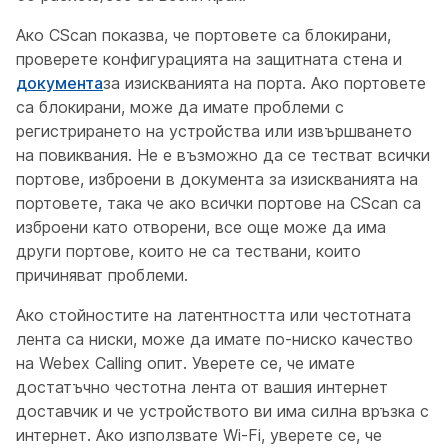
Ако CScan показва, че портовете са блокирани,
проверете конфигурацията на защитната стена и
документа
за изискванията на порта. Ако портовете
са блокирани, може да имате проблеми с
регистрирането на устройства или извършването
на повиквания. Не е възможно да се тестват всички
портове, изброени в документа за изискванията на
портовете, така че ако всички портове на CScan са
изброени като отворени, все още може да има
други портове, които не са тествани, които
причиняват проблеми.
Ако стойностите на латентността или честотната
лента са ниски, може да имате по-ниско качество
на Webex Calling опит. Уверете се, че имате
достатъчно честотна лента от вашия интернет
доставчик и че устройството ви има силна връзка с
интернет. Ако използвате Wi-Fi, уверете се, че