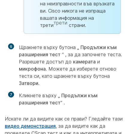
на неизправности във връзката
ви. Cisco никога не изпраща
вашата информация на
трети
трети
страни.
6
Щракнете върху бутона
„ Продължи към
разширения тест
“ , за да започнете теста.
Разрешете достъп до
камерата
и
микрофона
. Можете да изберете отново
теста си, като щракнете върху бутона
Затвори
.
7
Кликнете върху
„ Продължи към
разширения тест
“ .
Искате ли да видите как се прави? Гледайте тази
видео демонстрация
, за да видите как да
проведете CScan тест и как да интерпретирате и