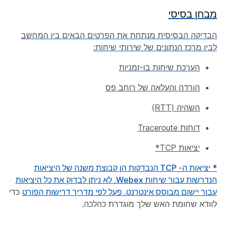
מבחן בסיסי
הבדיקה
הבסיסית מנתחת את הפרטים הבאים בין המחשב
לבין מרכז הנתונים של שירותי שיחות:
הערכת שיחות בו-זמניות
הורדה והעלאה של רוחב פס
השהיה (RTT)
דוחות Traceroute
יציאות TCP*
* יציאות ה- TCP הנבדקות הן קבוצת משנה של היציאות
הנדרשות עבור שיחות Webex. לא ניתן לבדוק את כל היציאות
עבור יישום מבוסס אינטרנט.
פעל לפי מדריך דרישות הפורט
כדי
לוודא שחומת האש שלך מוגדרת כהלכה.