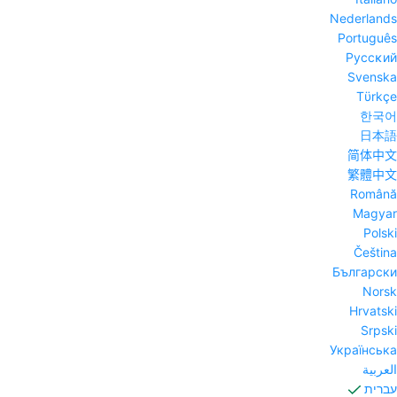
Nederlands
Português
Pyccĸий
Svenska
Tϋrkçe
한국어
日本語
简体中文
繁體中文
Română
Magyar
Polski
Čeština
Български
Norsk
Hrvatski
Srpski
Українська
العربية
עברית