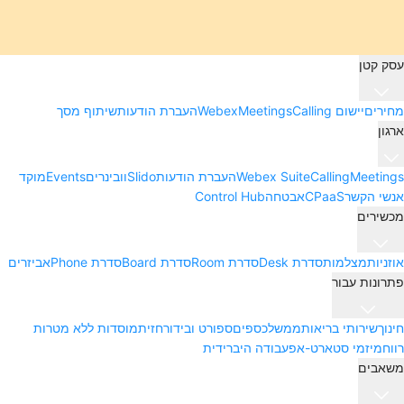
עסק קטן
מחירים
יישום Webex
Calling
Meetings
העברת הודעות
שיתוף מסך
ארגון
Meetings
Calling
Webex Suite
העברת הודעות
Slido
וובינרים
Events
מוקד
אנשי הקשר
CPaaS
אבטחה
Control Hub
מכשירים
אוזניות
מצלמות
סדרת Desk
סדרת Room
סדרת Board
סדרת Phone
אביזרים
פתרונות עבור
חינוך
שירותי בריאות
ממשל
כספים
ספורט ובידור
חזית
מוסדות ללא מטרות
רווח
מיזמי סטארט-אפ
עבודה היברידית
משאבים