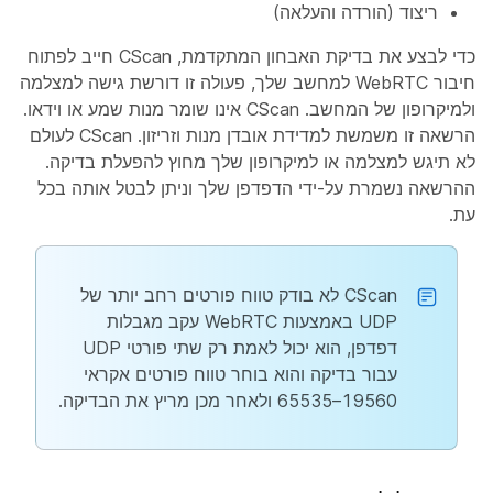
ריצוד (הורדה והעלאה)
כדי לבצע את בדיקת האבחון המתקדמת, CScan חייב לפתוח
חיבור WebRTC למחשב שלך, פעולה זו דורשת גישה למצלמה
ולמיקרופון של המחשב. CScan אינו שומר מנות שמע או וידאו.
הרשאה זו משמשת למדידת אובדן מנות וזריזון. CScan לעולם
לא תיגש למצלמה או למיקרופון שלך מחוץ להפעלת בדיקה.
ההרשאה נשמרת על-ידי הדפדפן שלך וניתן לבטל אותה בכל
עת.
CScan לא בודק טווח פורטים רחב יותר של
UDP באמצעות WebRTC עקב מגבלות
דפדפן, הוא יכול לאמת רק שתי פורטי UDP
עבור בדיקה והוא בוחר טווח פורטים אקראי
19560–65535 ולאחר מכן מריץ את הבדיקה.