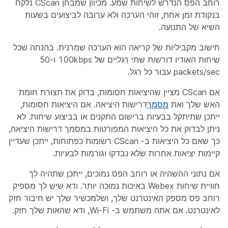
רוחב הפס הנדרש לשיחות שמע. מכיוון שמבחן CScan נלקח
בנקודת זמן אחת, זוהי הערכה ולא ערובה לביצועים בשעות
השיא של התנועה.
חישוב מקביליות של קריאה הוא הערכה שמרנית. בהנחה שכל
שיחות האודיו דורשות שתי רגליים של 100kbps ו-50
packets/sec עבור כל רגל.
אם CScan מציין שהיציאות חסומות, בדוק את תצורת חומת
האש שלך ואת
מסמך
דרישות היציאה. אם היציאות חסומות,
ייתכן שתיתקל בבעיות ברישום התקנים או בביצוע שיחות. לא
ניתן לבדוק את כל היציאות המפורטות במסמך דרישות היציאה,
כך שאם כל היציאות ב- CScan רשומות כפתוחות, ייתכן שעדיין
קיימות יציאות אחרות שלא נבדקו וגורמות לבעיות.
אם נתוני ההשהיה או רוחב הפס נמוכים, ייתכן שתהיה לך
חוויית שיחות Webex באיכות נמוכה יותר. ודא שיש לך מספיק
רוחב פס מספק האינטרנט שלך, ושלמכשיר שלך יש חיבור חזק
לאינטרנט. אם אתה משתמש ב- Wi-Fi, ודא שהאות שלך חזק.