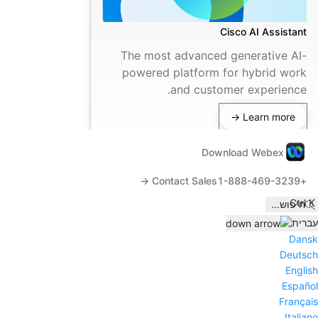
Cisco AI Assistant
The most advanced generative AI-
powered platform for hybrid work
and customer experience.
Learn more →
Download Webex
Contact Sales →
+1-888-469-3239
Ctrl K
חיפוש
...
עברית
Dansk
Deutsch
English
Español
Français
Italiano