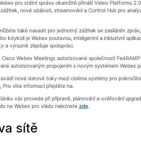
Webex pro státní správu okamžitě přináší Video Platformu 2.0
zážitek, nové události, streamování a Control Hub pro analý
můžete také nasadit pro jednotný zážitek se zasíláním zpráv
o kdykoli je Webex poutavou, inteligentní a inkluzivní aplikac
y a výrazně zlepšuje spolupráci.
ky Cisco Webex Meetings autorizované společností FedRAMP n
vané autorizovaným propojením s novým systémem Webex pro
zavádí nové datové toky mezi oběma systémy pro pokročilou 
.
Pro více informací přejděte na.
lánku vás provede při přípravě, plánování a ověřování upgrad
du na Webex pro vládu naleznete
zde
.
va sítě