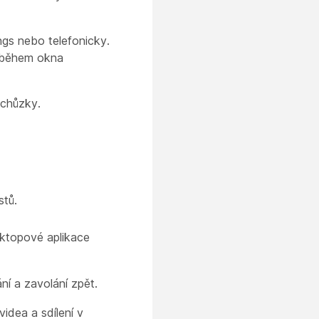
ngs nebo telefonicky.
y během okna
schůzky.
stů.
esktopové aplikace
ní a zavolání zpět.
idea a sdílení v