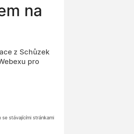
em na
zace z Schůzek
 Webexu pro
se stávajícími stránkami