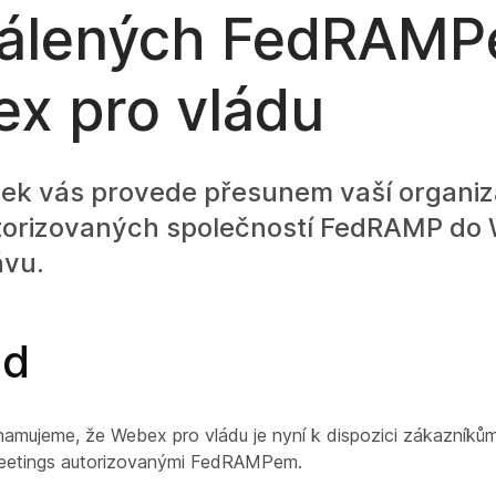
álených FedRAMP
x pro vládu
nek vás provede přesunem vaší organi
orizovaných společností FedRAMP do
ávu.
ed
amujeme, že Webex pro vládu je nyní k dispozici zákazníkům 
etings autorizovanými FedRAMPem.