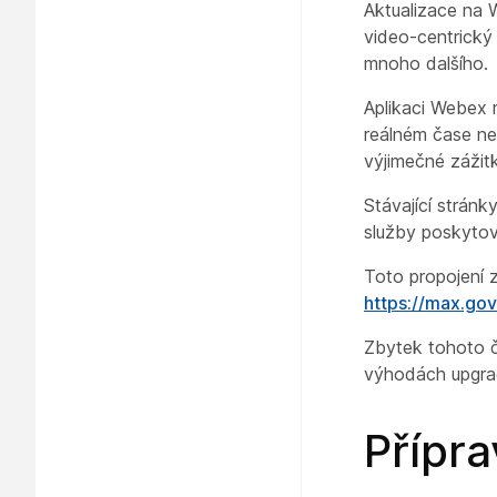
Aktualizace na 
video-centrický 
mnoho dalšího.
Aplikaci Webex 
reálném čase neb
výjimečné zážitk
Stávající strán
služby poskyto
Toto propojení 
https://max.gov
Zbytek tohoto č
výhodách upgra
Přípra