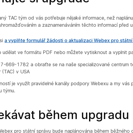
aný TAC tým od vás potřebuje nějaké informace, než naplánu
 shromažďováním a zaznamenáváním těchto informací před u
si
a vyplňte formulář žádosti o aktualizaci Webex pro státní
 udělat ve formátu PDF nebo můžete vytisknout a vyplnit pa
77-669-1782 a obraťte se na naše specializované centrum 
(TAC) v USA
ností je využít pravidelné kanály podpory
Webexu a my vás 
u týmu.
ekávat během upgradu
 Webex pro státní správu bude naplánována během běžného 