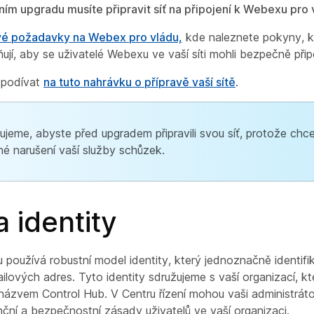
ím upgradu musíte připravit síť na připojení k Webexu pro 
vé požadavky na Webex pro vládu,
kde naleznete pokyny, kt
ují, aby se uživatelé Webexu ve vaší síti mohli bezpečně při
 podívat
na tuto nahrávku o přípravě vaší sítě
.
jeme, abyste před upgradem připravili svou síť, protože chc
né narušení vaší služby schůzek.
 identity
používá robustní model identity, který jednoznačně identifi
ailových adres. Tyto identity sdružujeme s vaší organizací, kt
s názvem Control Hub. V Centru řízení mohou vaši administrát
nční a bezpečnostní zásady uživatelů ve vaší organizaci.