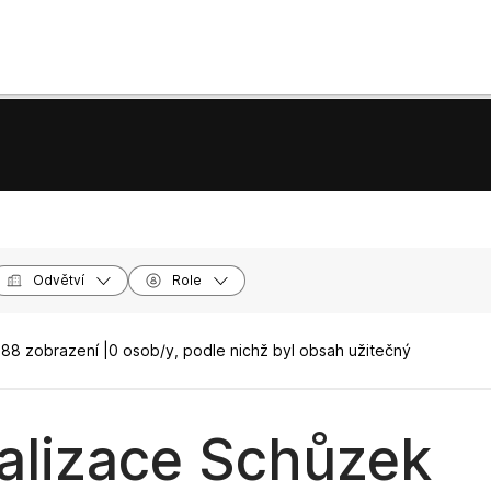
Odvětví
Role
88 zobrazení |
0 osob/y, podle nichž byl obsah užitečný
alizace Schůzek