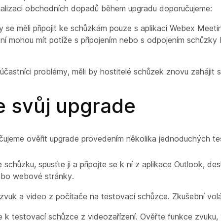
malizaci obchodních dopadů během upgradu doporučujeme:
y se měli připojit ke schůzkám pouze s aplikací Webex Meeti
ení mohou mít potíže s připojením nebo s odpojením schůzk
.
účastníci problémy, měli by hostitelé schůzek znovu zahájit 
e svůj upgrade
ujeme ověřit upgrade provedením několika jednoduchých te
 schůzku, spusťte ji a připojte se k ní z aplikace Outlook, d
bo webové stránky.
 zvuk a video z počítače na testovací schůzce. Zkušební volá
se k testovací schůzce z videozařízení. Ověřte funkce zvuku, v