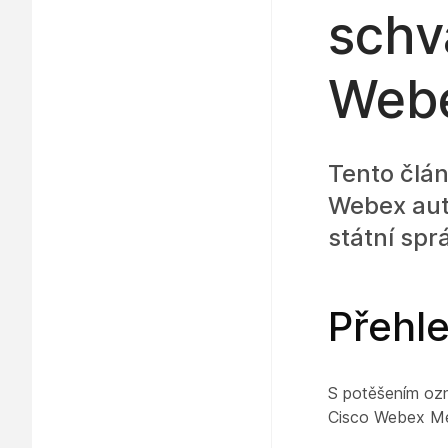
schv
Webe
Tento člá
Webex aut
státní spr
Přehl
S potěšením ozn
Cisco Webex Me