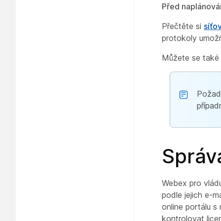
Před naplánován
Přečtěte si
síťo
protokoly umožň
Můžete se také
Požadu
případ
Správa
Webex pro vládu 
podle jejich e-m
online portálu 
kontrolovat lice