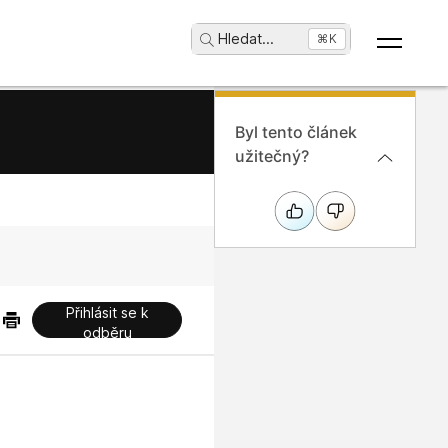
Hledat
...
⌘K
Byl tento článek
užitečný?
Přihlásit se k
odběru