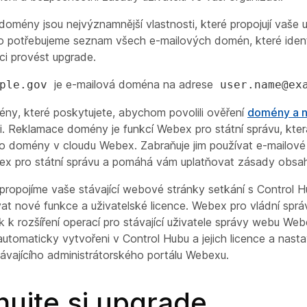
omény jsou nejvýznamnější vlastnosti, které propojují vaše u
to potřebujeme seznam všech e-mailových domén, které identif
i provést upgrade.
je e-mailová doména na adrese
ple.gov
user.name@ex
y, které poskytujete, abychom povolili ověření
domény a 
ci. Reklamace domény je funkcí Webex pro státní správu, kte
éto domény v cloudu Webex. Zabraňuje jim používat e-mailové
x pro státní správu a pomáhá vám uplatňovat zásady obsah
ropojíme vaše stávající webové stránky setkání s Control H
at nové funkce a uživatelské licence. Webex pro vládní správ
k k rozšíření operací pro stávající uživatele správy webu Webe
tomaticky vytvořeni v Control Hubu a jejich licence a nas
ávajícího administrátorského portálu Webexu.
nujte si upgrade