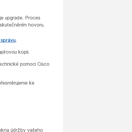
je upgrade. Proces
skutečněním hovoru.
 správu
.
pírovou kopii.
technické pomoci Cisco
přesměrujeme ke
okna údržby vašeho