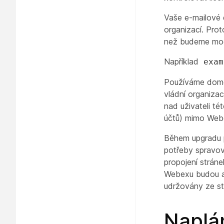
Vaše e-mailové d
organizací. Pro
než budeme moc
Například
exam
Používáme domén
vládní organiza
nad uživateli t
účtů) mimo Webe
Během upgradu p
potřeby spravov
propojení stráne
Webexu budou au
udržovány ze st
Naplá