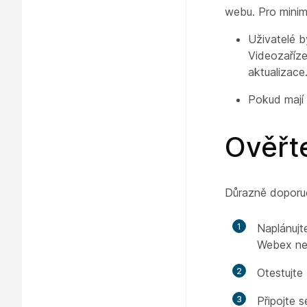
webu. Pro mini
Uživatelé b
Videozaříz
aktualizace
Pokud mají 
Ověřt
Důrazně doporuč
1
Naplánujte
Webex ne
2
Otestujte
3
Připojte 