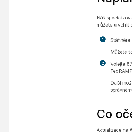
Náš specializov
můžete urychlit
1
Stáhněte 
Můžete to
2
Volejte 8
FedRAMP 
Další mož
správném
Co oč
Aktualizace na