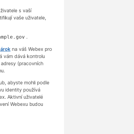
živatele s vaší
ikují vaše uživatele,
.
ample.gov
nárok
na váš Webex pro
rá vám dává kontrolu
 adresy (pracovních
u.
ub, abyste mohli podle
u identity používá
x. Aktivní uživatelé
tavení Webexu budou