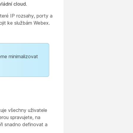
vládní cloud
.
eré IP rozsahy, porty a
pojit ke službám Webex.
eme minimalizovat
kuje všechny uživatele
erou spravujete, na
oři snadno definovat a