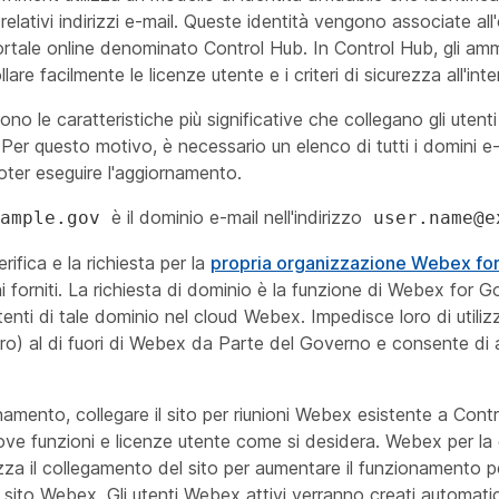
 relativi indirizzi e-mail. Queste identità vengono associate al
ortale online denominato Control Hub. In Control Hub, gli am
llare facilmente le licenze utente e i criteri di sicurezza all'in
ono le caratteristiche più significative che collegano gli utenti 
Per questo motivo, è necessario un elenco di tutti i domini e-m
poter eseguire l'aggiornamento.
è il dominio e-mail nell'indirizzo
ample.gov
user.name@e
erifica e la richiesta per la
propria organizzazione Webex f
 forniti. La richiesta di dominio è la funzione di Webex for G
tenti di tale dominio nel cloud Webex. Impedisce loro di utilizza
ro) al di fuori di Webex da Parte del Governo e consente di appl
namento, collegare il sito per riunioni Webex esistente a Con
ove funzioni e licenze utente come si desidera. Webex per la 
zza il collegamento del sito per aumentare il funzionamento per
 sito Webex. Gli utenti Webex attivi verranno creati automat