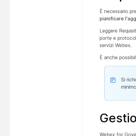
È necessario pre
pianificare l'a
Leggere Requisiti
porte e protocoll
servizi Webex.
È anche possibil
Si ric
minimo 
Gestio
Webex for Govern