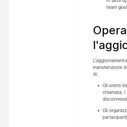
In altra o
team gius
Operaz
l'agg
L'aggiornamento
manutenzione del 
di:
Gli utenti 
chiamata. I 
disconnessi
Gli organizz
partecipanti