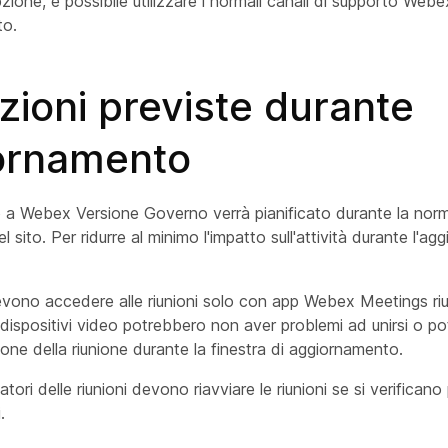
pzione, è possibile utilizzare i normali canali di supporto Webe
to.
ioni previste durante
iornamento
 a Webex Versione Governo verrà pianificato durante la norma
sito. Per ridurre al minimo l'impatto sull'attività durante l'ag
devono accedere alle riunioni solo con app Webex Meetings ri
dispositivi video potrebbero non aver problemi ad unirsi o pot
one della riunione durante la finestra di aggiornamento.
atori delle riunioni devono riavviare le riunioni se si verificano
.