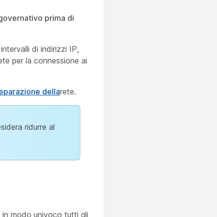
governativo prima di
ervalli di indirizzi IP,
rete per la connessione ai
reparazione della
rete.
sidera ridurre al
 in modo univoco tutti gli