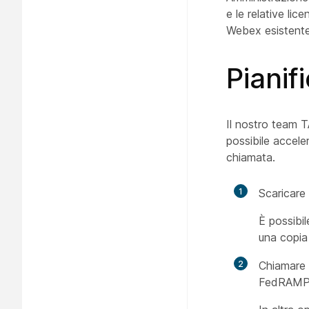
e le relative li
Webex esistente
Piani
Il nostro team T
possibile accele
chiamata.
1
Scaricare
È possibi
una copia
2
Chiamare 
FedRAMP (