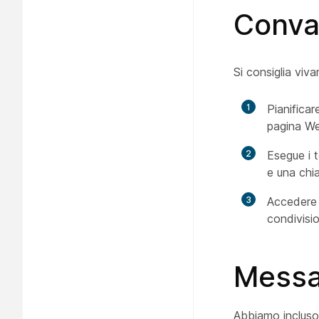
Conva
Si consiglia viv
1
Pianifica
pagina W
2
Esegue i t
e una chi
3
Accedere a
condivisio
Messag
Abbiamo incluso 