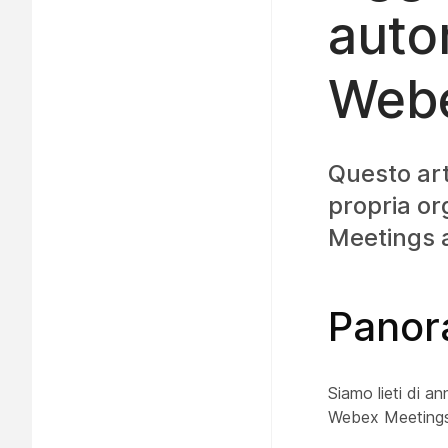
auto
Webe
Questo art
propria o
Meetings 
Panor
Siamo lieti di a
Webex Meetings 