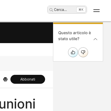
Cerca
...
⌘K
Questo articolo è
stato utile?
Abbonati
unioni