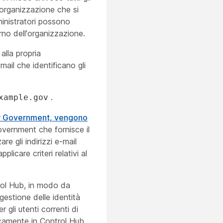
l'organizzazione che si
ministratori possono
terno dell'organizzazione.
alla propria
ail che identificano gli
.
xample.gov
or Government, vengono
overnment che fornisce il
re gli indirizzi e-mail
icare criteri relativi al
trol Hub, in modo da
gestione delle identità
 gli utenti correnti di
icamente in Control Hub