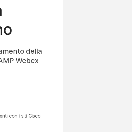
a
no
tamento della
dRAMP Webex
nti con i siti Cisco