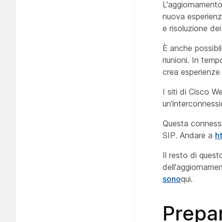
L'aggiornamento
nuova esperienza
e risoluzione dei
È anche possibil
riunioni. In tem
crea esperienze 
I siti di Cisco 
un'interconnessi
Questa connessio
SIP. Andare a
h
Il resto di quest
dell'aggiornamen
sono
qui.
Prepar