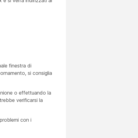
x e si verrà
indirizzati al
le finestra di
giornamento, si consiglia
unione o effettuando la
rebbe verificarsi la
 problemi con i