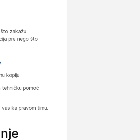
 što zakažu
cija pre nego što
e
.
u kopiju.
a tehničku pomoć
 vas ka pravom timu.
nje