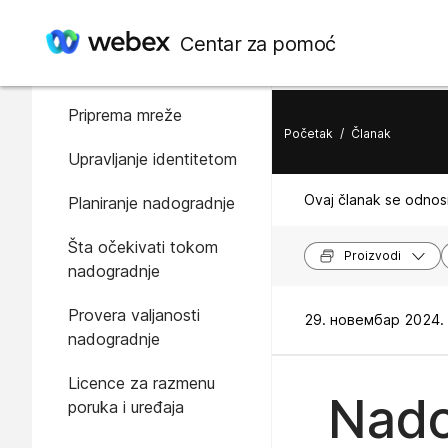
U ovom članku
Centar za pomoć
Pregled
Priprema mreže
Početak
/
Članak
Upravljanje identitetom
Ovaj članak se odnosi
Planiranje nadogradnje
Šta očekivati tokom
Proizvodi
nadogradnje
Provera valjanosti
29. новембар 2024. 
nadogradnje
Licence za razmenu
Nado
poruka i uređaja