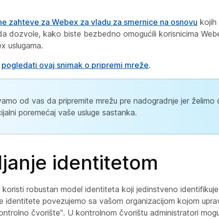
e zahteve za Webex za vladu za smernice na osnovu
kojih 
da dozvole, kako biste bezbedno omogućili korisnicima Web
x uslugama.
e
pogledati ovaj snimak o pripremi mreže
.
amo od vas da pripremite mrežu pre nadogradnje jer želimo 
ijalni poremećaj vaše usluge sastanka.
janje identitetom
oristi robustan model identiteta koji jedinstveno identifikuj
 identitete povezujemo sa vašom organizacijom kojom upravl
trolno čvorište". U kontrolnom čvorištu administratori mogu 