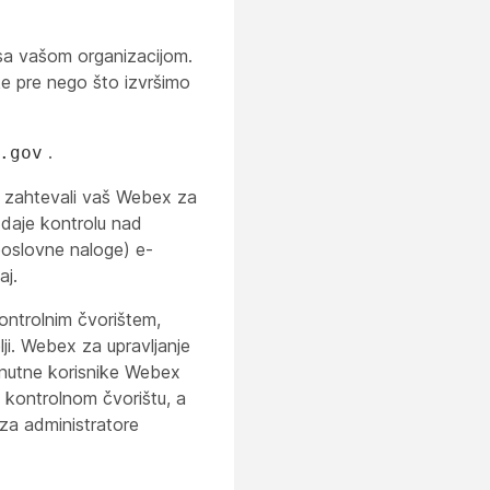
 sa vašom organizacijom.
ke pre nego što izvršimo
.
.gov
zahtevali vaš Webex za
 daje kontrolu nad
poslovne naloge) e-
aj.
ntrolnim čvorištem,
ji. Webex za upravljanje
renutne korisnike Webex
u kontrolnom čvorištu, a
za administratore