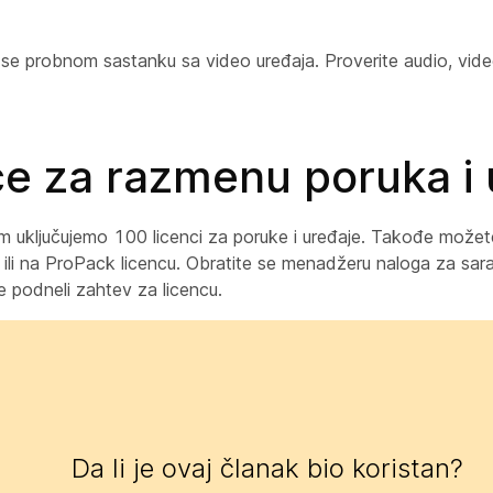
 se probnom sastanku sa video uređaja. Proverite audio, video
ce za razmenu poruka i 
 uključujemo 100 licenci za poruke i uređaje. Takođe možet
ili na ProPack licencu. Obratite se menadžeru naloga za sarad
e podneli zahtev za licencu.
Da li je ovaj članak bio koristan?