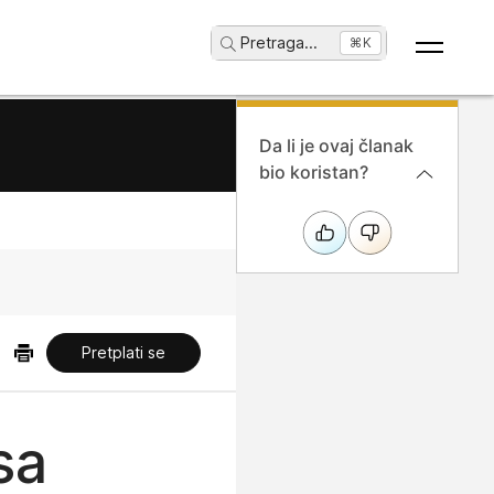
Pretraga
...
⌘K
Da li je ovaj članak
bio koristan?
Pretplati se
sa