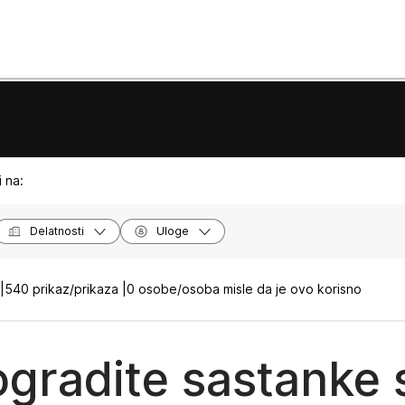
 na:
Delatnosti
Uloge
|
540 prikaz/prikaza |
0 osobe/osoba misle da je ovo korisno
gradite sastanke 