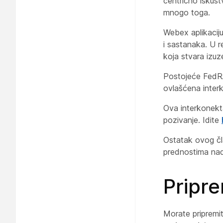
centrično iskust
mnogo toga.
Webex aplikacij
i sastanaka. U r
koja stvara izuze
Postojeće FedRA
ovlašćena inter
Ova interkonekt
pozivanje. Idite
Ostatak ovog čla
prednostima na
Pripr
Morate pripremi