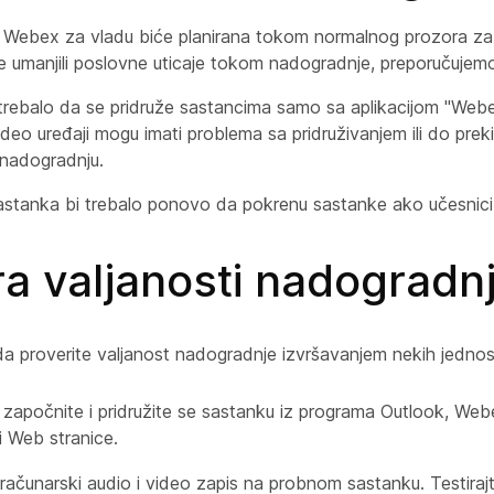
Webex za vladu biće planirana tokom normalnog prozora za
te umanjili poslovne uticaje tokom nadogradnje, preporučujem
i trebalo da se pridruže sastancima samo sa aplikacijom "Webex
deo uređaji mogu imati problema sa pridruživanjem ili do pre
 nadogradnju.
stanka bi trebalo ponovo da pokrenu sastanke ako učesnici
a valjanosti nadogradn
a proverite valjanost nadogradnje izvršavanjem nekih jednos
, započnite i pridružite se sastanku iz programa Outlook, Web
li Web stranice.
 računarski audio i video zapis na probnom sastanku. Testiraj