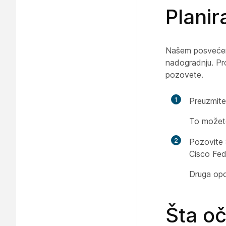
Plani
Našem posvećen
nadogradnju. Pro
pozovete.
1
Preuzmite
To možete
2
Pozovite
Cisco Fe
Druga opc
Šta o