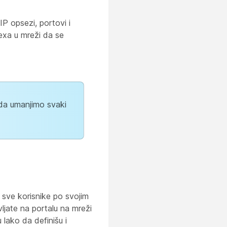
IP opsezi, portovi i
exa u mreži da se
da umanjimo svaki
e sve korisnike po svojim
jate na portalu na mreži
lako da definišu i