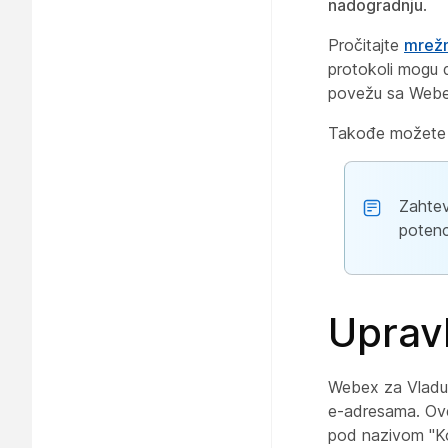
nadogradnju
.
Pročitajte
mrežn
protokoli mogu 
povežu sa Webe
Takođe možet
Zahtev
potenc
Upravl
Webex za Vladu k
e-adresama. Ove
pod nazivom "Kon