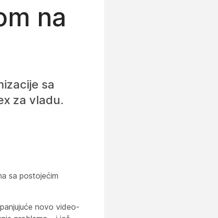
om na
izacije sa
x za vladu.
ma sa postojećim
panjujuće novo video-