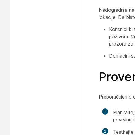
Nadogradnja na 
lokacije. Da bis
Korisnici b
pozivom. Vi
prozora za
Domaćini sa
Prover
Preporučujemo d
1
Planirajte
površinu i
2
Testirajte