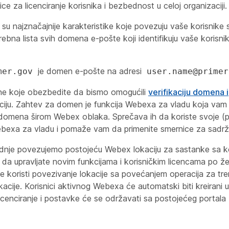
ce za licenciranje korisnika i bezbednost u celoj organizaciji.
su najznačajnije karakteristike koje povezuju vaše korisnike
ebna lista svih domena e-pošte koji identifikuju vaše korisni
je domen e-pošte na adresi
mer.gov
user.name@primer
ne koje obezbedite da bismo omogućili
verifikaciju domena i
aciju. Zahtev za domen je funkcija Webexa za vladu koja vam
 domena širom Webex oblaka. Sprečava ih da koriste svoje (
bexa za vladu i pomaže vam da primenite smernice za sadrž
je povezujemo postojeću Webex lokaciju za sastanke sa ko
a upravljate novim funkcijama i korisničkim licencama po žel
e koristi povezivanje lokacije sa povećanjem operacija za t
okacije. Korisnici aktivnog Webexa će automatski biti kreirani 
cenciranje i postavke će se održavati sa postojećeg portala 