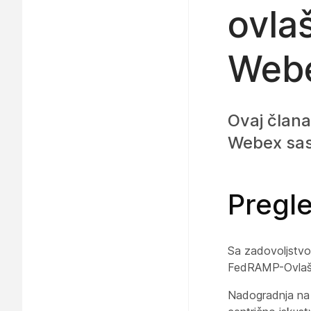
ovla
Webe
Ovaj člana
Webex sas
Pregl
Sa zadovoljstvo
FedRAMP-Ovlašć
Nadogradnja na 