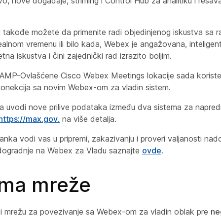
vo, nove događaje, striming i Control Hub za analitiku i rešav
u takođe možete da primenite radi objedinjenog iskustva sa
ealnom vremenu ili bilo kada, Webex je angažovana, inteligentn
tna iskustva i čini zajednički rad izrazito boljim.
MP-Ovlašćene Cisco Webex Meetings lokacije sada koriste 
konekcija sa novim Webex-om za vladin sistem.
a uvodi nove prilive podataka između dva sistema za naprednu
https://max.gov.
na više detalja.
nka vodi vas u pripremi, zakazivanju i proveri valjanosti nad
dogradnje na Webex za Vladu saznajte
ovde
.
ema mreže
ti mrežu za povezivanje sa Webex-om za vladin oblak pre
ne