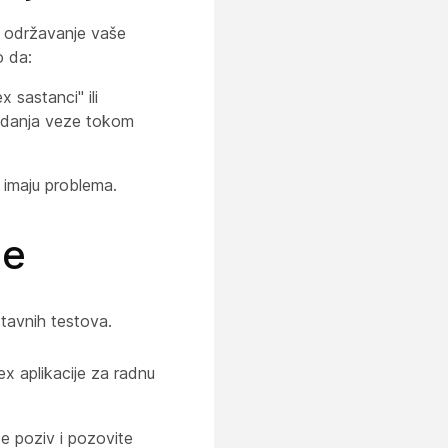
 održavanje vaše
o da:
 sastanci" ili
kidanja veze tokom
 imaju problema.
je
tavnih testova.
ex aplikacije za radnu
te poziv i pozovite