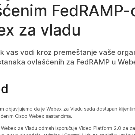
šćenim FedRAMP-
x za vladu
k vas vodi kroz premeštanje vaše organ
tanaka ovlašćenih za FedRAMP u Webe
ed
m objavljujemo da je Webex za Vladu sada dostupan klijenti
enim Cisco Webex sastancima.
Webex za Vladu odmah isporučuje Video Platform 2.0 za za