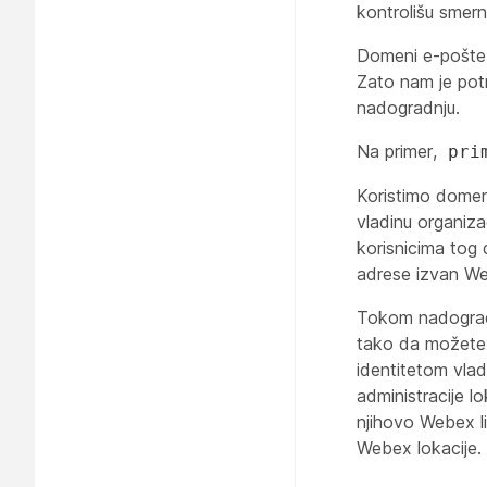
kontrolišu smerni
Domeni e-pošte 
Zato nam je potr
nadogradnju.
Na primer,
pri
Koristimo dome
vladinu organiz
korisnicima tog
adrese izvan We
Tokom nadogradn
tako da možete d
identitetom vlad
administracije l
njihovo Webex li
Webex lokacije.