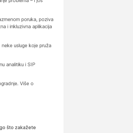
anje problema – i još
 razmenom poruka, poziva
a i inkluzivna aplikacija
neke usluge koje pruža
 analitiku i SIP
ogradnje. Više o
go što zakažete