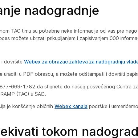
ranje nadogradnje
om TAC timu su potrebne neke informacije od vas pre nego
ces možete ubrzati prikupljanjem i zapisivanjem 000 informa
 i dovršite
Webex za obrazac zahteva za nadogradnju vlad
 uraditi u PDF obrascu, a možete odštampati i dovršiti papirn
 877-669-1782 da stignete do našeg posvećenog Centra z
dRAMP (TAC) u SAD.
ija je korišćenje običnih
Webex kanala
podrške i usmerićemo
čekivati tokom nadograd