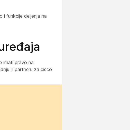
 i funkcije deljenja na
uređaja
e imati pravo na
nju ili partneru za cisco