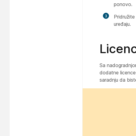
ponovo.
3
Pridružite
uređaju.
Licen
Sa nadogradnjom
dodatne licence 
saradnju da bist