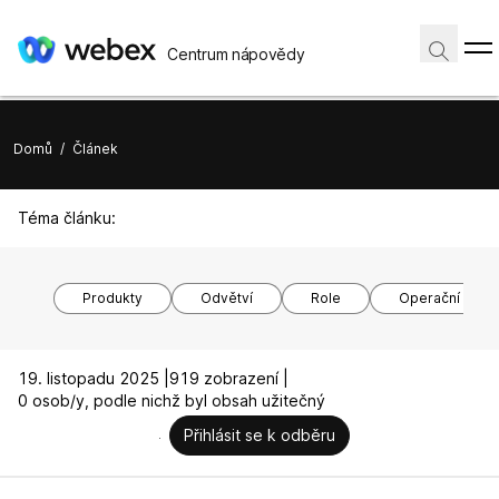
Centrum nápovědy
Domů
/
Článek
Téma článku:
Produkty
Odvětví
Role
Operační syst
19. listopadu 2025 |
919 zobrazení |
0 osob/y, podle nichž byl obsah užitečný
Přihlásit se k odběru