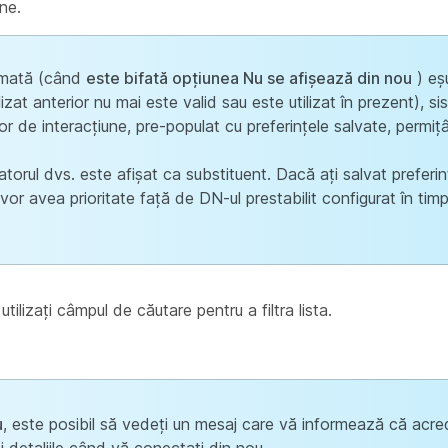
une.
omată (când
este bifată opțiunea Nu se afișează din nou
) eș
zat anterior nu mai este valid sau este utilizat în prezent), si
elor de interacțiune, pre-populat cu preferințele salvate, permi
atorul dvs. este afișat ca substituent. Dacă ați salvat preferi
or avea prioritate față de DN-ul prestabilit configurat în timp
utilizați câmpul de căutare pentru a filtra lista.
u
, este posibil să vedeți un mesaj care vă informează că acred