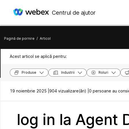
Centrul de ajutor
Pagină de pornire
/
Articol
Acest articol se aplică pentru:
Produse
Industrii
Roluri
19 noiembrie 2025 |
904 vizualizare(ări) |
0 persoane au consid
log in la Agent