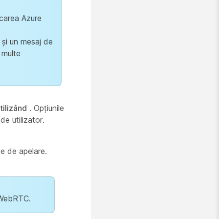
icarea Azure
 și un mesaj de
i multe
tilizând
. Opțiunile
de utilizator.
e de apelare.
e WebRTC.