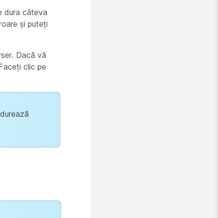
e dura câteva
roare și puteți
wser. Dacă vă
Faceți clic pe
r durează