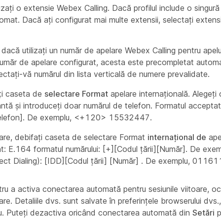
lizați o extensie Webex Calling. Dacă profilul include o singur
at. Dacă ați configurat mai multe extensii, selectați extensia
dacă utilizați un număr de apelare Webex Calling pentru apeluri
r număr de apelare configurat, acesta este precompletat autom
ctați-vă numărul din lista verticală de numere prevalidate.
ați caseta de
selectare Format
apelare internațională. Alegeți 
lantă și introduceți doar numărul de telefon. Formatul accepta
e telefon]. De exemplu, <+120> 15532447.
lare, debifați caseta de selectare Format
internațional de
apel
: E.164 formatul numărului: [+][Codul țării][Număr]. De exem
ct Dialing): [IDD][Codul țării] [Număr] . De exemplu, 011
ru a activa conectarea automată pentru sesiunile viitoare, oc
oare. Detaliile dvs. sunt salvate în preferințele browserului dvs.
nu. Puteți dezactiva oricând conectarea automată din
Setări
p