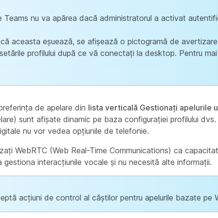
e Teams nu va apărea dacă administratorul a activat autentif
acă aceasta eșuează, se afișează o pictogramă de avertizare
n setările profilului după ce vă conectați la desktop. Pentru ma
 preferința de apelare din
lista verticală Gestionați apelurile u
are) sunt afișate dinamic pe baza configurației profilului dvs. 
digitale nu vor vedea opțiunile de telefonie.
tilizați WebRTC (Web Real-Time Communications) ca capacitat
gestiona interacțiunile vocale și nu necesită alte informații.
ptă acțiuni de control al căștilor pentru apelurile bazate p