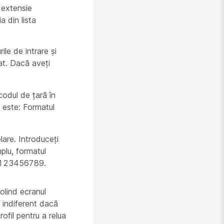
ă extensie
 din lista
le de intrare și
at. Dacă aveți
codul de țară în
t este: Formatul
are. Introduceți
plu, formatul
61123456789.
olind ecranul
, indiferent dacă
rofil pentru a relua