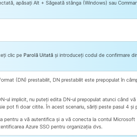
lectată, apăsați Alt + Săgeată stânga (Windows) sau Comma
eți clic pe
Parolă Uitată
și introduceți codul de confirmare di
ormat (DN) prestabilit, DN prestabilit este prepopulat în câm
N-ul implicit, nu puteți edita DN-ul prepopulat atunci când vă
pot fi doar citite. În acest scenariu, săriți peste pasul 4 și 
ola pentru a vă autentifica și a vă conecta la contul Microsof
tentificarea Azure SSO pentru organizația dvs.