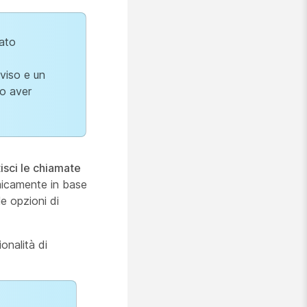
tato
vviso e un
po aver
isci le chiamate
icamente in base
le opzioni di
nalità di