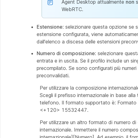
Agent Desktop attualmente
non
s
WebRTC.
Estensione
: selezionare questa opzione se si
estensione configurata, viene automaticament
dall'elenco a discesa delle estensioni precon
Numero di composizione
: selezionare quest
entrata e in uscita. Se il profilo include un
precompilato. Se sono configurati più numeri 
preconvalidati.
Per utilizzare la composizione internazional
Scegli il prefisso internazionale in base all
telefono. Il formato supportato è: Formato
<+120> 15532447.
Per utilizzare un altro formato di numero d
internazionale. Immettere il numero compos
internazionale][Numero]. Ad esempio, il fo