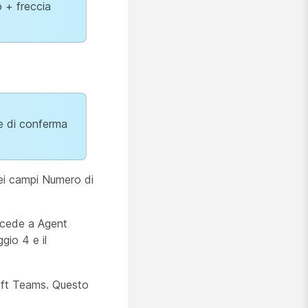
 + freccia
e di conferma
nei campi Numero di
accede a Agent
gio 4 e il
soft Teams. Questo