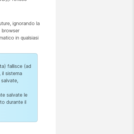
uture, ignorando la
el browser
atico in qualsiasi
a) fallisce (ad
 il sistema
 salvate,
te salvate le
o durante il