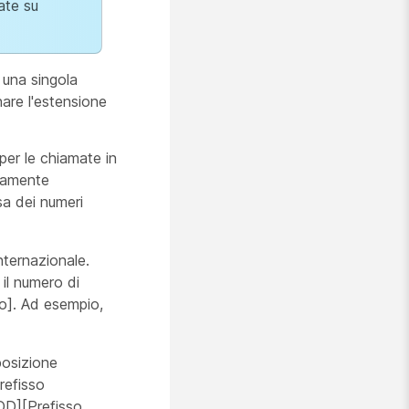
ate su
e una singola
are l'estensione
per le chiamate in
icamente
sa dei numeri
ternazionale.
 il numero di
no]. Ad esempio,
osizione
refisso
DD][Prefisso