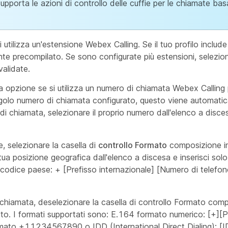
upporta le azioni di controllo delle cuffie per le chiamate bas
 utilizza un'estensione Webex Calling. Se il tuo profilo includ
e precompilato. Se sono configurate più estensioni, selezion
validate.
a opzione se si utilizza un numero di chiamata Webex Calling 
 singolo numero di chiamata configurato, questo viene automat
di chiamata, selezionare il proprio numero dall'elenco a disce
e, selezionare la casella di
controllo Formato
composizione in
a tua posizione geografica dall'elenco a discesa e inserisci solo
 codice paese: + [Prefisso internazionale] [Numero di telefo
i chiamata, deselezionare la casella di controllo Formato
comp
to. I formati supportati sono: E.164 formato numerico: [+][P
rmato +11234567890 o IDD (International Direct Dialing): [I