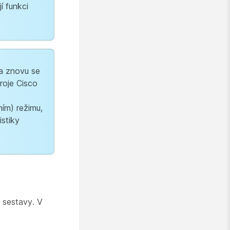
í funkci
 a znovu se
troje Cisco
ím) režimu,
istiky
 sestavy. V