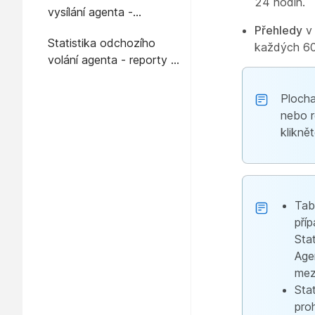
24 hodin.
vysílání agenta -
historické sestavy
Přehledy
v 
Statistika odchozího
každých 60
volání agenta - reporty v
reálném čase
Plocha
nebo r
klikně
Tab
příp
Sta
Age
mez
Sta
proh