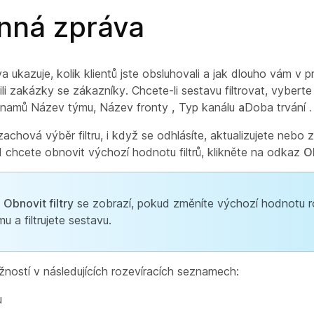
nná zpráva
 ukazuje, kolik klientů jste obsluhovali a jak dlouho vám v p
li zakázky se zákazníky. Chcete-li sestavu filtrovat, vybert
eznamů Název týmu, Název fronty
,
Typ kanálu
a
Doba trvání
.
chová výběr filtru, i když se odhlásíte, aktualizujete nebo
d chcete obnovit výchozí hodnotu filtrů, klikněte na odkaz
Ob
z
Obnovit filtry
se zobrazí, pokud změníte výchozí hodnotu r
u a filtrujete sestavu.
žností v následujících rozevíracích seznamech:
u