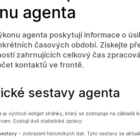
nu agenta
konu agenta poskytují informace o úsil
krétních časových období. Získejte př
ostí zahrnujících celkový čas zpracov
očet kontaktů ve frontě.
tické sestavy agenta
a je výchozí widget stránky, který se zobrazuje na základě 
em. Existují dvě statistické zprávy:
sestavy
– zobrazení historických dat. Tyto sestavy se aktual