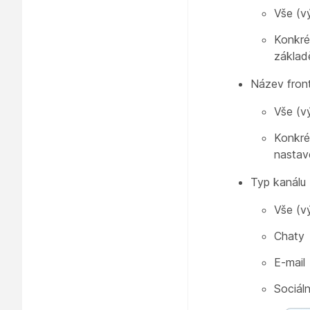
Vše (v
Konkré
základě
Název fron
Vše (v
Konkré
nastave
Typ kanálu
Vše (v
Chaty
E-mail
Sociáln