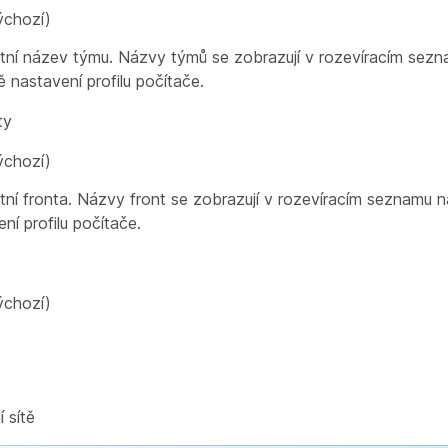
ýchozí)
tní název týmu. Názvy týmů se zobrazují v rozevíracím sez
 nastavení profilu počítače.
ty
ýchozí)
tní fronta. Názvy front se zobrazují v rozevíracím seznamu 
ní profilu počítače.
ýchozí)
í sítě