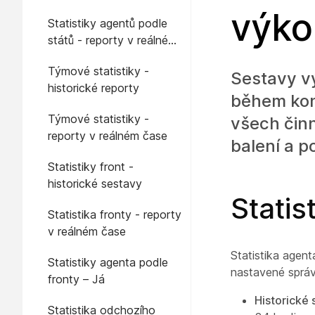
výko
Statistiky agentů podle
států - reporty v reálném
čase
Týmové statistiky -
Sestavy vý
historické reporty
během kon
Týmové statistiky -
všech činn
reporty v reálném čase
balení a p
Statistiky front -
historické sestavy
Statis
Statistika fronty - reporty
v reálném čase
Statistika agent
Statistiky agenta podle
nastavené správc
fronty – Já
Historické 
Statistika odchozího