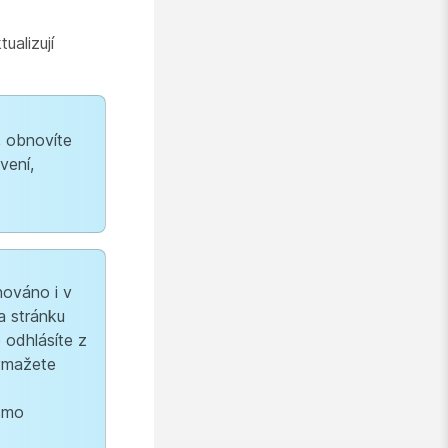
ualizují
, obnovíte
vení,
hováno i v
a stránku
 odhlásíte z
ymažete
ásmo