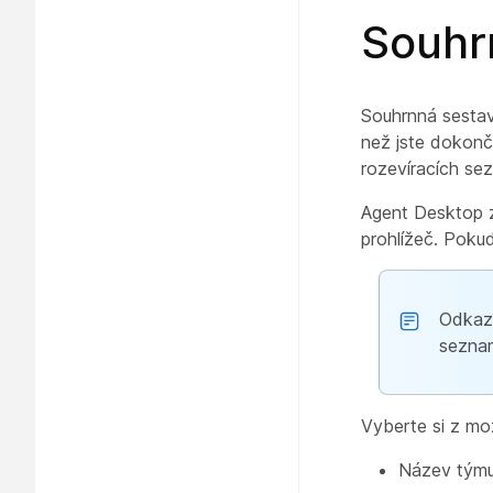
Souhr
Souhrnná sestava
než jste dokonči
rozevíracích s
Agent Desktop za
prohlížeč. Poku
Odka
seznam
Vyberte si z mo
Název tým