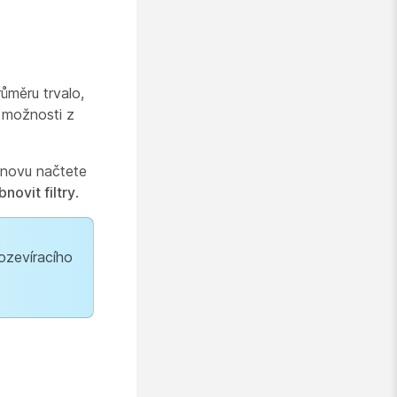
růměru trvalo,
e možnosti z
 znovu načtete
novit filtry
.
ozevíracího