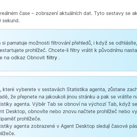
reálném čase – zobrazení aktuálních dat. Tyto sestavy se akt
 sekund.
 si pamatuje možnosti filtrování přehledů, i když se odhlásíte
estartujete prohlížeč. Chcete-li filtry vrátit k původnímu nasta
te na odkaz Obnovit
filtry
.
, které vyberete v sestavách Statistika agenta, zůstane zac
adě, že přepnete na jakoukoli jinou stránku a pak se vrátíte n
tistiky agenta. Výběr Tab se obnoví na výchozí Tab, když se
nt Desktop, obnovíte nebo znovu načtete prohlížeč nebo v
ipaměť prohlížeče.
tistiky agenta zobrazené v Agent Desktop sledují časové p
lížeče.