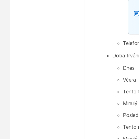
Telefo
Doba trván
Dnes
Včera
Tento 
Minulý
Posled
Tento 
Minulý