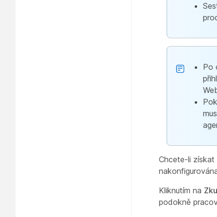
Ses
pro
Po 
přih
Web
Pok
mus
age
Chcete-li získat
nakonfigurován
Kliknutím na
Zku
podokně pracovn