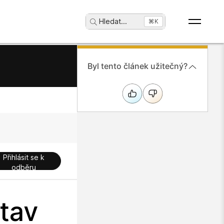
Hledat
...
⌘K
Byl tento článek užitečný?
Přihlásit se k
odběru
tav