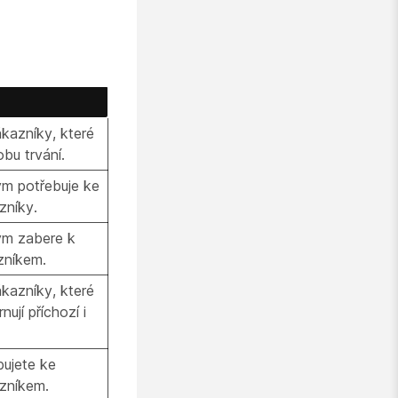
ákazníky, které
bu trvání.
ým potřebuje ke
zníky.
ým zabere k
zníkem.
ákazníky, které
nují příchozí i
bujete ke
azníkem.