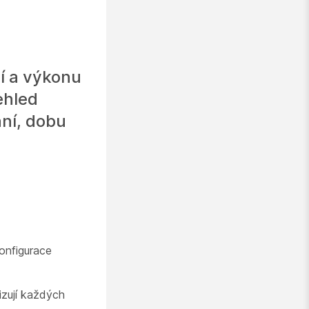
í a výkonu
ehled
ání, dobu
konfigurace
izují každých