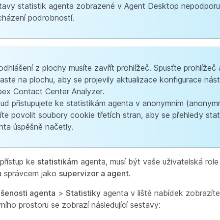
tavy statistik agenta zobrazené v Agent Desktop nepodporuj
cházení podrobností.
odhlášení z plochy musíte zavřít prohlížeč. Spusťte prohlížeč
laste na plochu, aby se projevily aktualizace konfigurace nás
ex Contact Center Analyzer.
ud přistupujete ke statistikám agenta v anonymním (anonymn
íte povolit soubory cookie třetích stran, aby se přehledy stat
nta úspěšně načetly.
 přístup ke
statistikám
agenta, musí být vaše uživatelská role
a správcem jako
supervizor a agent
.
šenosti agenta
>
Statistiky
agenta v liště nabídek zobrazíte
ího prostoru se zobrazí následující sestavy: