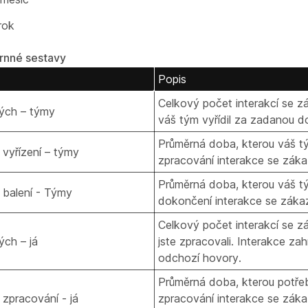
rok
rnné sestavy
Popis
Celkový počet interakcí se z
ých – týmy
váš tým vyřídil za zadanou do
Průměrná doba, kterou váš t
vyřízení – týmy
zpracování interakce se záka
Průměrná doba, kterou váš t
balení - Týmy
dokončení interakce se záka
Celkový počet interakcí se z
ých – já
jste zpracovali. Interakce zahr
odchozí hovory.
Průměrná doba, kterou potře
zpracování - já
zpracování interakce se zák