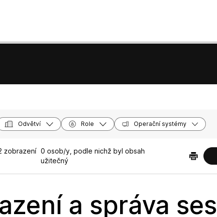
Odvětví
Role
Operační systémy
 zobrazení
0 osob/y, podle nichž byl obsah
užitečný
azení a správa ses