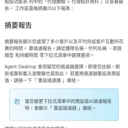
點按功能表
列中的「代理體驗
>
代理統計資料
」以查看報
告。 工作區窗格將顯示以下報表：
摘要報告
摘要報告顯示您處理了多少客戶以及平均完成客戶互動所花
費的時間。 要過濾報告，請從團隊名稱、佇列名稱
、渠道
類型
和
持續時間
等下拉式清單中
選擇選項。
Agent Desktop 會保留您的過濾器選擇，即使您註銷、刷
新或重新載入瀏覽器也是如此。 若要將過濾器重設為預設
值，請按一下「
重設過濾器
」連結。
當您變更下拉式清單中的預設值以過濾報告
時，會顯示「
重設過濾器
」連結。