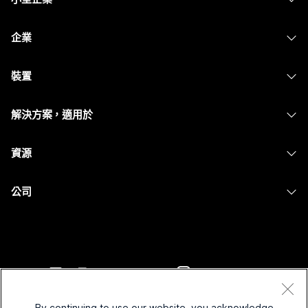
定價
企業
Webex 應用程式
Webex Suite
裝置
Meetings
Calling
耳機
Calling
解決方案，適用於
Meetings
攝影機
Messaging
教育
Messaging
資源
Desk 系列
螢幕共用
醫療保健
Slido
下載
Room 系列
公司
政府
Webinars
加入測驗會議
Board 系列
Cisco
財務
Events
線上課程
電話系列
聯絡技術支援
運動與娛樂
Contact Center
整合
配件
聯絡銷售人員
前線
CPaaS
協助工具
條款和條件
Webex 部落格
非營利
安全性
By continuing to use our website, you acknowledge