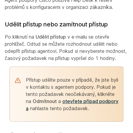
Agent podpory Cisco používá Help Desk k řešení
problémů s konfiguracemi v organizaci zákazníka.
Udělit přístup nebo zamítnout přístup
Po kliknutí na
Udělit přístup
v e-mailu se otevře
prohlížeč. Odtud se můžete rozhodnout udělit nebo
odepřít přístup agentovi. Pokud si nevyberete možnost,
časový požadavek na přístup vypršel do 1 hodiny.
Přístup udělte pouze v případě, že jste byli
v kontaktu s agentem podpory. Pokud je
tento požadavek neočekávaný, klikněte
na
Odmítnout
a
otevřete případ podpory
a
nahlaste tento požadavek.