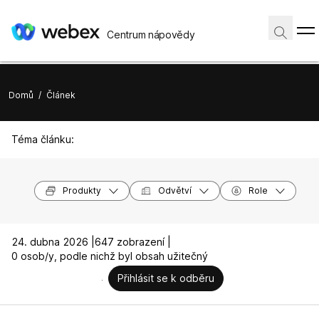
Centrum nápovědy
Domů
/
Článek
Téma článku:
Produkty
Odvětví
Role
24. dubna 2026 |
647 zobrazení |
0 osob/y, podle nichž byl obsah užitečný
Přihlásit se k odběru