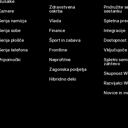
slušalke
Zdravstvena
Pridružite 
Kamere
oskrba
sestanku
Serija namizja
Vlada
Spletna pre
Serija sobe
Finance
Integracije
Serija plošče
Šport in zabava
Dostopnost
Serija telefona
Frontline
Vključujoče
Pripomočki
Neprofitne
Spletni semi
zahtevo
Zagonska podjetja
Skupnost W
Hibridno delo
Razvijalci 
Novice in in