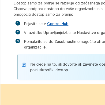
Dostop samo za branje se razlikuje od začasnega p
Ciscova podpora dostopa do vaše organizacije in si og
omogočiti dostop samo za branje:
Prijavite se v
Control Hub
.
V razdelku
Upravljanje
izberite
Nastavitve orga
Pomaknite se do
Zasebnost
in omogočite ali
organizacije
.
Ne glede na to, ali dovolite ali zavrnete
polni skrbniški dostop.