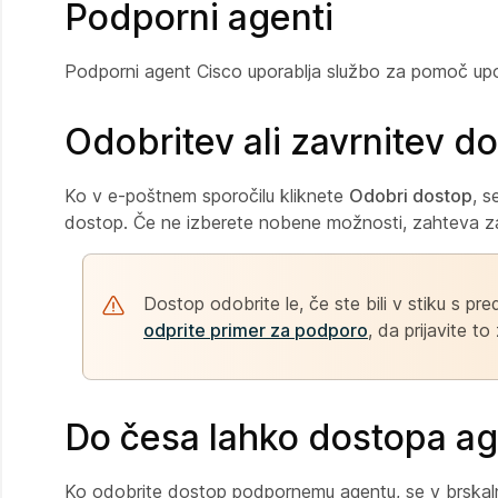
Podporni agenti
Podporni agent Cisco uporablja službo za pomoč upora
Odobritev ali zavrnitev d
Ko v e-poštnem sporočilu kliknete
Odobri dostop
, s
dostop. Če ne izberete nobene možnosti, zahteva z
Dostop odobrite le, če ste bili v stiku s p
odprite primer za podporo
, da prijavite t
Do česa lahko dostopa a
Ko odobrite dostop podpornemu agentu, se v brskaln