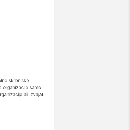
olne skrbniške
e organizacije samo
nizacije ali izvajati