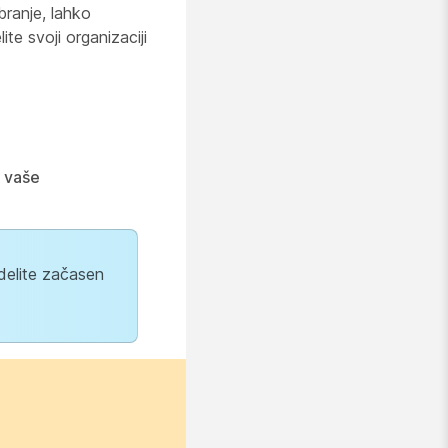
ranje, lahko
te svoji organizaciji
 vaše
delite začasen