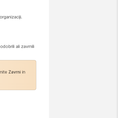
rganizaciji.
obrili ali zavrnili
knite
Zavrni
in