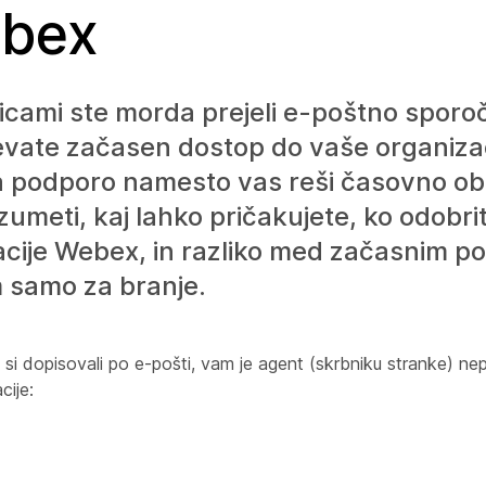
ebex
icami ste morda prejeli e-poštno sporoč
vate začasen dostop do vaše organizac
a podporo namesto vas reši časovno obč
meti, kaj lahko pričakujete, ko odobrit
cije Webex, in razliko med začasnim po
 samo za branje.
 si dopisovali po e-pošti, vam je agent (skrbniku stranke) ne
ije: