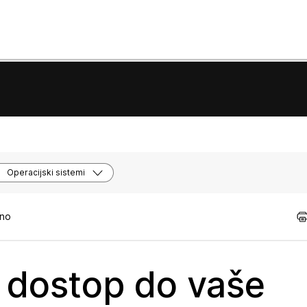
Operacijski sistemi
tno
i dostop do vaše