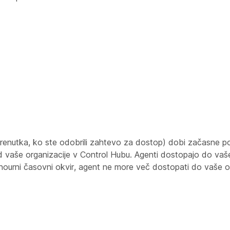
renutka, ko ste odobrili zahtevo za dostop) dobi začasne p
d vaše organizacije v Control Hubu. Agenti dostopajo do vaš
urni časovni okvir, agent ne more več dostopati do vaše orga