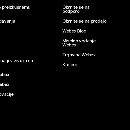
se preizkusnemu
Obrnite se na
podporo
davanja
Obrnite se na prodajo
Webex Blog
Miselno vodenje
Webex
Trgovina Webex
narji v živo in na
Kariere
ebex
Webex
ovacije