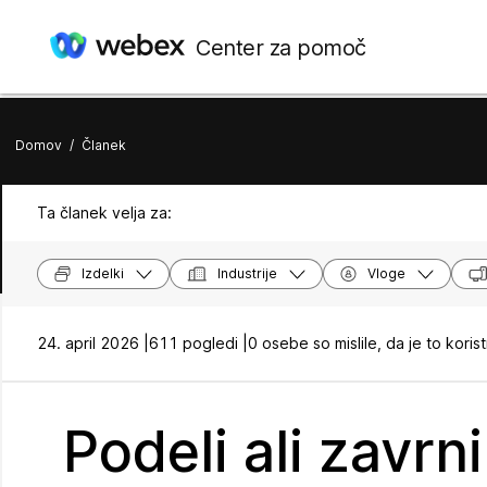
Center za pomoč
Domov
/
Članek
Ta članek velja za:
Izdelki
Industrije
Vloge
24. april 2026 |
611 pogledi |
0 osebe so mislile, da je to koris
Podeli ali zavrn