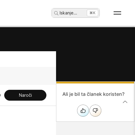
Iskanje
...
⌘K
Ali je bil ta članek koristen?
Naroči