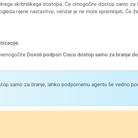
olnega skrbniškega dostopa. Če omogočite dostop samo za b
leda njene nastavitve, vendar je ne more spreminjati. Če želi
nizacije
.
 onemogočite
Dovoli podpori Cisco dostop samo za branje do
 dostop samo za branje, lahko podpornemu agentu še vedno po