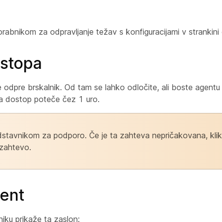
bnikom za odpravljanje težav s konfiguracijami v strankini o
ostopa
e odpre brskalnik. Od tam se lahko odločite, ali boste agentu od
a dostop poteče čez 1 uro.
redstavnikom za podporo. Če je ta zahteva nepričakovana, kli
o zahtevo.
gent
iku prikaže ta zaslon: