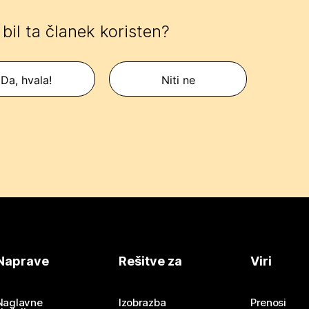
e bil ta članek koristen?
Da, hvala!
Niti ne
Naprave
Rešitve za
Viri
Naglavne
Izobrazba
Prenosi