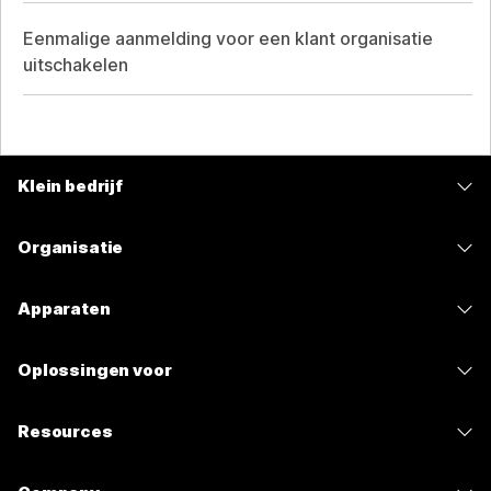
Eenmalige aanmelding voor een klant organisatie
uitschakelen
Klein bedrijf
Prijzen
Organisatie
Webex-app
Webex Suite
Apparaten
Meetings
Calling
Headsets
Calling
Oplossingen voor
Meetings
Camera's
Berichten
Onderwijs
Berichten
Resources
Bureauserie
Scherm delen
Gezondheidszorg
Slido
Downloads
Room-serie