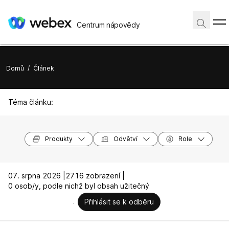
Centrum nápovědy
Domů
/
Článek
Téma článku:
Produkty
Odvětví
Role
07. srpna 2026 |
2716 zobrazení |
0 osob/y, podle nichž byl obsah užitečný
Přihlásit se k odběru