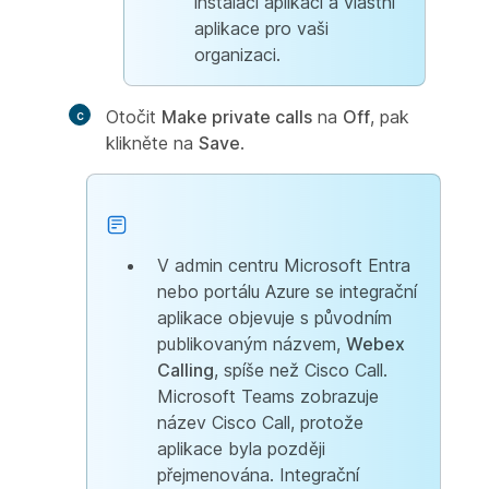
instalaci aplikací a vlastní
aplikace pro vaši
organizaci.
Otočit
Make private calls
na
Off
, pak
klikněte na
Save
.
V admin centru Microsoft Entra
nebo portálu Azure se integrační
aplikace objevuje s původním
publikovaným názvem,
Webex
Calling
, spíše než Cisco Call.
Microsoft Teams zobrazuje
název Cisco Call, protože
aplikace byla později
přejmenována. Integrační