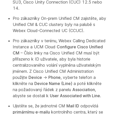
SU3, Cisco Unity Connection (CUC) 12.5 nebo
14.
Pro zákazníky On-prem Unified CM zajistěte, aby
Unified CM & CUC clustery byly na palubě s
Webex Cloud-Connected UC (CCUC).
Pro zákazníky v terénu, Webex Calling Dedicated
Instance a UCM Cloud
Configure Cisco Unified
CM
– Číslo linky na Cisco Unified CM musí být
přiřazeno k ID uživatele, aby byla historie
centralizovaného volání vyplněna uživatelským
jménem. Z Cisco Unified CM Administration
použijte
Device
→
Phone
, vyberte telefon a
klikněte na
Device Name (Line)
a poté klikněte
na požadovaný řádek z panelu
Association
,
abyste se dostali k
User Associated with Line
.
Ujistěte se, že jednotné CM
Mail ID
odpovídá
primárnímu e-mailu
kontrolního centra, který se