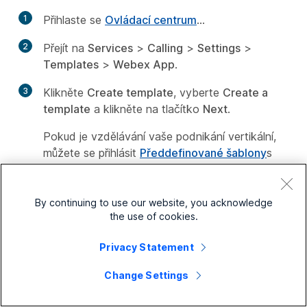
1
Přihlaste se
Ovládací centrum
...
2
Přejít na
Services
>
Calling
>
Settings
>
Templates
>
Webex App
.
3
Klikněte
Create template
, vyberte
Create a
template
a klikněte na tlačítko
Next
.
Pokud je vzdělávání vaše podnikání vertikální,
můžete se přihlásit
Předdefinované šablony
s
vlastním nastavením pro studenty nebo učitele.
4
V
General
sekce, zadejte
Template name
a
By continuing to use our website, you acknowledge
Description
.
the use of cookies.
5
Přejděte na stránku
Microsoft Teams
Privacy Statement
integration
sekce a přepínání na
Hide Webex
windows
.
Change Settings
6
Klikněte
Create template and next
.