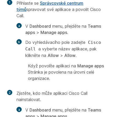
1
Přihlaste se
Správcovské centrum
týmů
spravovat své aplikace a povolit Cisco
Call.
V
Dashboard
menu, přejděte na
Teams
apps
>
Manage apps
.
Do vyhledávacího pole zadejte
Cisco
a vyberte název aplikace, pak
Call
klikněte na
Allow
>
Allow
.
Když povolíte aplikaci na
Manage apps
Stránka je povolena na úrovni celé
organizace.
2
Zjistěte, kdo může aplikaci Cisco Call
nainstalovat.
V
Dashboard
menu, přejděte na
Teams
apps
>
Manage apps
.