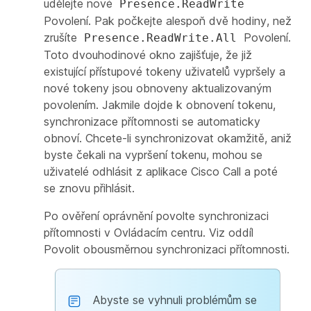
udělejte nové
Presence.ReadWrite
Povolení. Pak počkejte alespoň dvě hodiny, než
zrušíte
Povolení.
Presence.ReadWrite.All
Toto dvouhodinové okno zajišťuje, že již
existující přístupové tokeny uživatelů vypršely a
nové tokeny jsou obnoveny aktualizovaným
povolením. Jakmile dojde k obnovení tokenu,
synchronizace přítomnosti se automaticky
obnoví. Chcete-li synchronizovat okamžitě, aniž
byste čekali na vypršení tokenu, mohou se
uživatelé odhlásit z aplikace Cisco Call a poté
se znovu přihlásit.
Po ověření oprávnění povolte synchronizaci
přítomnosti v Ovládacím centru. Viz oddíl
Povolit obousměrnou synchronizaci přítomnosti
.
Abyste se vyhnuli problémům se