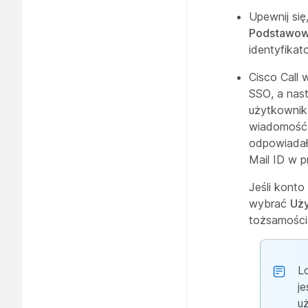
Upewnij się
Podstawow
identyfikat
Cisco Call
SSO, a nas
użytkownik
wiadomość 
odpowiadał
Mail ID w 
Jeśli kont
wybrać
Uży
tożsamości
L
j
u