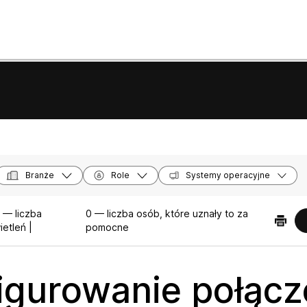
Branże
Role
Systemy operacyjne
 — liczba
0 — liczba osób, które uznały to za
etleń |
pomocne
igurowanie połącz