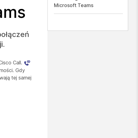
Microsoft Teams
eams
 połączeń
i.
Cisco Call.
omości. Gdy
wają tej samej