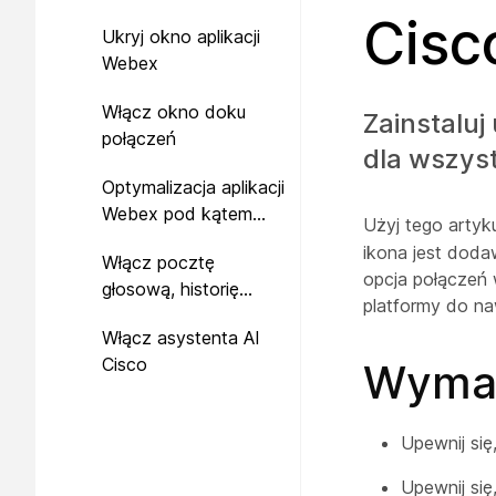
Cisc
Ukryj okno aplikacji
Webex
Włącz okno doku
Zainstaluj
połączeń
dla wszyst
Optymalizacja aplikacji
Webex pod kątem
Użyj tego artyk
obsługi Microsoft
ikona jest doda
Włącz pocztę
Teams
opcja połączeń 
głosową, historię
platformy do na
połączeń
Włącz asystenta AI
scentralizowaną i
Cisco
Wymag
synchronizację
obecności
Upewnij się
Upewnij się