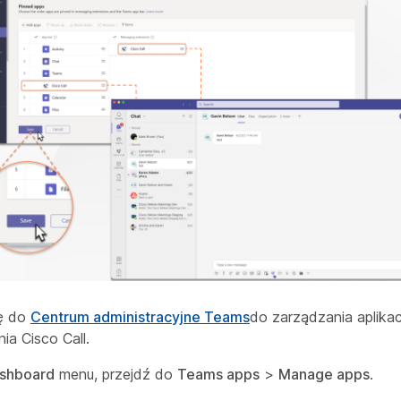
ię do
Centrum administracyjne Teams
do zarządzania aplikac
ia Cisco Call.
shboard
menu, przejdź do
Teams apps
>
Manage apps
.