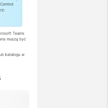
 Control
rz:
icrosoft Teams
eams muszą być
lub katalogu w
s