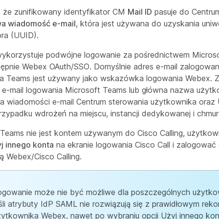
, że zunifikowany identyfikator CM
Mail ID
pasuje do Centru
a wiadomość e-mail
, która jest używana do uzyskania uniw
ora (UUID).
 wykorzystuje podwójne logowanie za pośrednictwem Micros
tępnie Webex OAuth/SSO. Domyślnie adres e-mail zalogowa
a Teams jest używany jako wskazówka logowania Webex. Za
e-mail logowania Microsoft Teams lub główna nazwa użyt
a wiadomości e-mail Centrum sterowania użytkownika oraz 
przypadku wdrożeń na miejscu, instancji dedykowanej i chm
o Teams nie jest kontem używanym do Cisco Calling, użytko
j innego konta
na ekranie logowania Cisco Call i zalogować 
ą Webex/Cisco Calling.
ogowanie może nie być możliwe dla poszczególnych użytk
eśli atrybuty IdP SAML nie rozwiązują się z prawidłowym rek
żytkownika Webex, nawet po wybraniu opcji Użyj innego kont