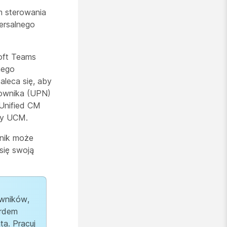
m sterowania
ersalnego
oft Teams
nego
leca się, aby
kownika (UPN)
Unified CM
ury UCM.
wnik może
się swoją
owników,
ordem
a. Pracuj