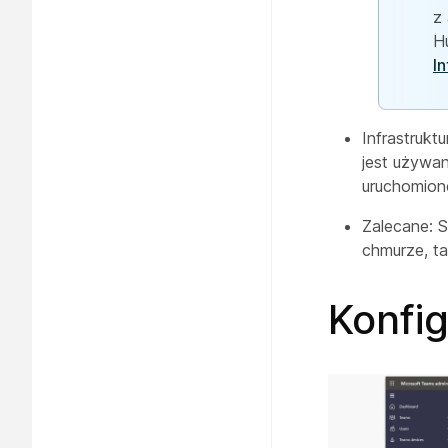
z
H
I
Infrastrukt
jest używa
uruchomione
Zalecane: S
chmurze, ta
Konfi