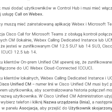
 musi dodać użytkowników w Control Hub i musi mieć włąc
j usługę
Call on Webex
.
y muszą mieć zainstalowaną aplikację Webex i Microsoft T
cja Cisco Call for Microsoft Teams z obsługą kontroli połącz
ych CM (lokalnie, Webex Calling Dedicated Instance lub UC
ę, że jesteś w zunifikowanym CM 12.5 SU7 lub 14 SU3, Cisco
 (CUC) 12.5 lub 14.
u klientów On-prem Unified CM upewnij się, że zunifikowane
dłączone do UC Webex Cloud-Connected (CCUC).
u klientów lokalnych, Webex Calling Dedicated Instance i U
Cisco Unified CM
– numer linii w Cisco Unified CM musi być
orem użytkownika, aby scentralizowana historia połączeń m
 nazwą użytkownika. W Cisco Unified CM Administration uży
 wybierz telefon i kliknij
Nazwa urządzenia (linia)
, a następnie
ę w panelu
Asocjacja
, aby przejść do
Użytkownik skojarzony 