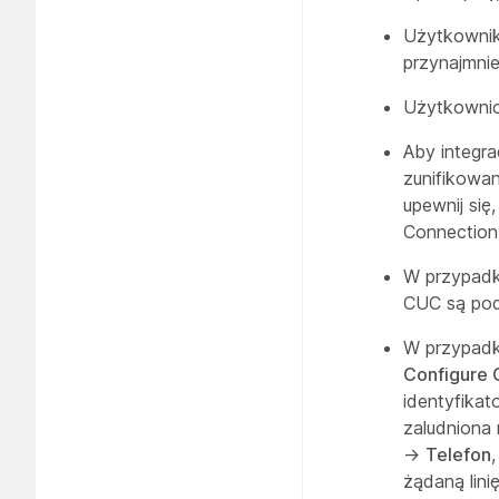
Użytkownik
przynajmnie
Użytkownic
Aby integra
zunifikowan
upewnij si
Connection
W przypadk
CUC są po
W przypadk
Configure 
identyfikat
zaludniona
→
Telefon
,
żądaną lini