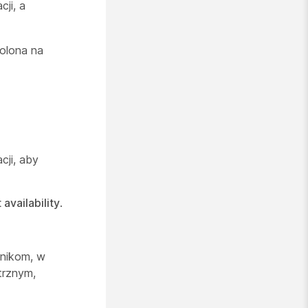
cji, a
olona na
cji, aby
 availability
.
wnikom, w
trznym,