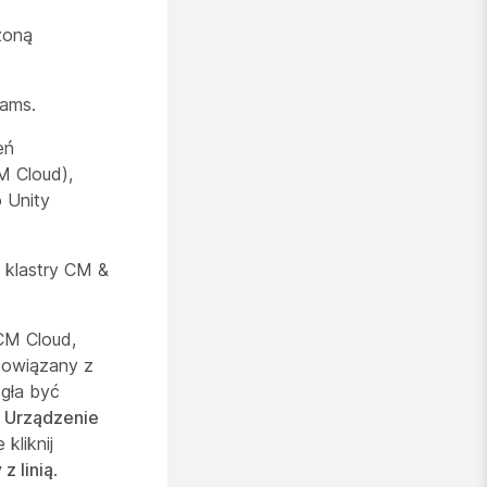
zoną
eams.
eń
M Cloud),
 Unity
 klastry CM &
CM Cloud,
 powiązany z
ogła być
j
Urządzenie
 kliknij
z linią
.