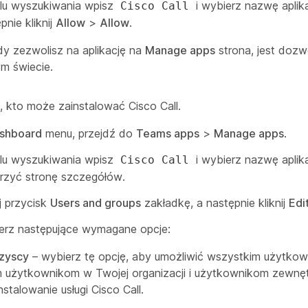
lu wyszukiwania wpisz
i wybierz nazwę aplika
Cisco Call
pnie kliknij
Allow
>
Allow
.
dy zezwolisz na aplikację na
Manage apps
strona, jest dozw
ym świecie.
, kto może zainstalować Cisco Call.
shboard
menu, przejdź do
Teams apps
>
Manage apps
.
lu wyszukiwania wpisz
i wybierz nazwę aplika
Cisco Call
rzyć stronę szczegółów.
ij przycisk
Users and groups
zakładkę, a następnie kliknij
Edit
erz następujące wymagane opcje:
zyscy
– wybierz tę opcję, aby umożliwić wszystkim użytko
 użytkownikom w Twojej organizacji i użytkownikom zewnę
nstalowanie usługi Cisco Call.