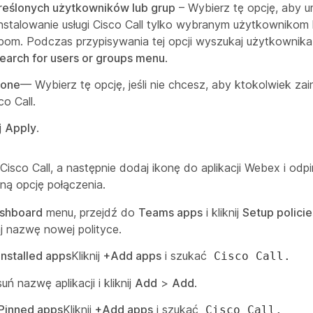
reślonych użytkowników lub grup
– Wybierz tę opcję, aby u
nstalowanie usługi Cisco Call tylko wybranym użytkownikom 
pom. Podczas przypisywania tej opcji wyszukaj użytkownika
earch for users or groups menu
.
 one
— Wybierz tę opcję, jeśli nie chcesz, aby ktokolwiek zai
co Call.
ij
Apply
.
 Cisco Call, a następnie dodaj ikonę do aplikacji Webex i odpi
ą opcję połączenia.
shboard
menu, przejdź do
Teams apps
i kliknij
Setup policie
j nazwę nowej polityce.
Installed apps
Kliknij
+Add apps
i szukać
Cisco Call.
uń nazwę aplikacji i kliknij
Add
>
Add
.
Pinned apps
Kliknij
+Add apps
i szukać
Cisco Call.