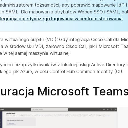
 administratorem tożsamości, aby poprawić mapowanie IdP i
ub SAML. Dla mapowania atrybutów Webex SSO i SAML, pat
ntegracja pojedynczego logowania w centrum sterowania
.
ura wirtualnego pulpitu (VDI): Gdy integracja Cisco Call dla M
na w środowisku VDI, zarówno Cisco Call, jak i Microsoft T
 w tej samej maszynie wirtualnej.
ynchronizuj użytkowników z lokalnej usługi Active Directory 
kiego jak Azure, w celu Control Hub Common Identity (CI).
guracja Microsoft Team