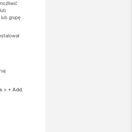
możliwić
lub
 lub grupę
nstalował
naj
s
>
+ Add
.