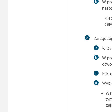
W po
nastę
Kie
cał
2
Zarządzaj
w
Da
W po
otwo
Klikn
Wybi
Ws
tym
zai