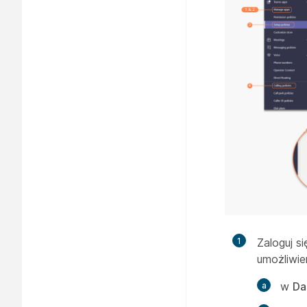
1
Zaloguj s
umożliwien
w
Da