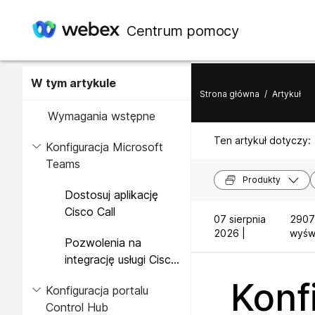
Centrum pomocy
W tym artykule
Strona główna
/
Artykuł
Wymagania wstępne
Ten artykuł dotyczy:
Konfiguracja Microsoft
Teams
Produkty
Dostosuj aplikację
Cisco Call
07 sierpnia
2907
2026 |
wyświ
Pozwolenia na
integrację usługi Cisco
Call i Microsoft Teams
Konf
Konfiguracja portalu
Control Hub