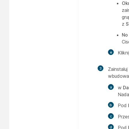
Ok
zai
gru
z
S
No
Cis
Klikn
3
Zainstaluj
wbudowan
w
Da
Nada
Pod
Przes
Pod