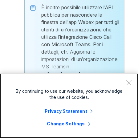
È inoltre possibile utilizzare l'API
pubblica per nascondere la
finestra dell'app Webex per tutti gli
utenti di un'organizzazione che
utilizza l'integrazione Cisco Call
con Microsoft Teams. Per i
dettagli, cfr.
Aggiorna le
impostazioni di un'organizzazione
MS Teams
in
sviluppatore.webex.com
.
By continuing to use our website, you acknowledge
the use of cookies.
Nascondi la finestra dell'app Webex per un gruppo di
Privacy Statement
utenti
Change Settings
Per nascondere la finestra dell'app Webex per un gruppo
di utenti, creare un modello di chiamata e assegnarlo a