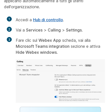
applicano automaticamente a tutti gli utenti
dell'organizzazione.
1
Accedi a
Hub di controllo
.
2
Vai a
Services
>
Calling
>
Settings
.
3
Fare clic sul
Webex App
scheda, vai alla
Microsoft Teams integration
sezione e attiva
Hide Webex windows
.