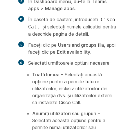
În
Dashboard
meniu, du-te la
Teams
apps
>
Manage apps
.
În caseta de căutare, introduceți
Cisco
și selectați numele aplicației pentru
Call
a deschide pagina de detalii.
Faceți clic pe
Users and groups
fila, apoi
faceți clic pe
Edit availability
.
Selectați următoarele opțiuni necesare:
Toată lumea
– Selectați această
opțiune pentru a permite tuturor
utilizatorilor, inclusiv utilizatorilor din
organizația dvs. și utilizatorilor externi
să instaleze Cisco Call.
Anumiți utilizatori sau grupuri
–
Selectați această opțiune pentru a
permite numai utilizatorilor sau