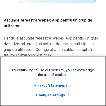
Ascunde fereastra Webex App pentru un grup de
utilizatori
Pentru a ascunde fereastra Webex App pentru un grup
de utilizatori, creați un șablon de apel și atribuiți-l unui
grup de utilizatori. Configurația din șablon se aplică
tuturor utilizatorilor din grup.
Pentru a crea un nou șablon pentru a ascunde
fereastra Webex App:
By continuing to use our website, you acknowledge
the use of cookies.
1
Conectează-te la
Centru de control
...
Privacy Statement
2
Accesaţi
Services
>
Calling
>
Settings
>
Change Settings
Templates
>
Webex App
.