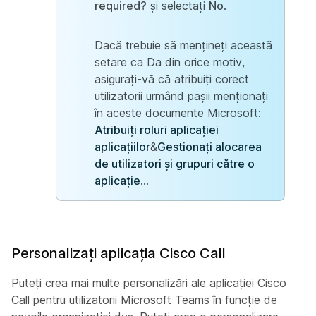
required?
și selectați
No
.
Dacă trebuie să mențineți această
setare ca Da din orice motiv,
asigurați-vă că atribuiți corect
utilizatorii urmând pașii menționați
în aceste documente Microsoft:
Atribuiți roluri aplicației
aplicațiilor
&
Gestionați alocarea
de utilizatori și grupuri către o
aplicație
...
Personalizați aplicația Cisco Call
Puteți crea mai multe personalizări ale aplicației Cisco
Call pentru utilizatorii Microsoft Teams în funcție de