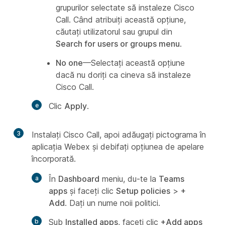
grupurilor selectate să instaleze Cisco
Call. Când atribuiți această opțiune,
căutați utilizatorul sau grupul din
Search for users or groups menu
.
No one
—Selectați această opțiune
dacă nu doriți ca cineva să instaleze
Cisco Call.
Clic
Apply
.
3
Instalați Cisco Call, apoi adăugați pictograma în
aplicația Webex și debifați opțiunea de apelare
încorporată.
În
Dashboard
meniu, du-te la
Teams
apps
și faceți clic
Setup policies
>
+
Add
. Dați un nume noii politici.
Sub
Installed apps
, faceți clic
+Add apps