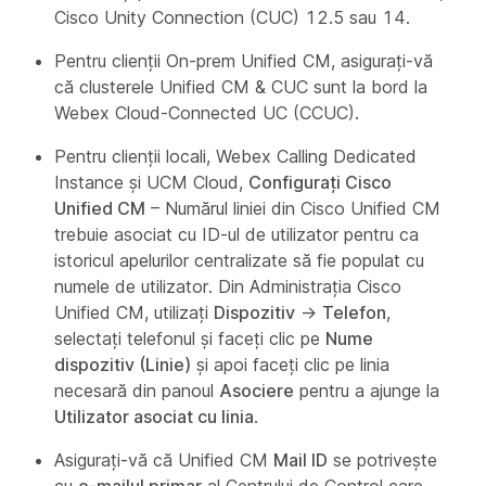
Cisco Unity Connection (CUC) 12.5 sau 14.
Pentru clienții On-prem Unified CM, asigurați-vă
că clusterele Unified CM & CUC sunt la bord la
Webex Cloud-Connected UC (CCUC).
Pentru clienții locali, Webex Calling Dedicated
Instance și UCM Cloud,
Configurați Cisco
Unified CM
– Numărul liniei din Cisco Unified CM
trebuie asociat cu ID-ul de utilizator pentru ca
istoricul apelurilor centralizate să fie populat cu
numele de utilizator. Din Administrația Cisco
Unified CM, utilizați
Dispozitiv
→
Telefon
,
selectați telefonul și faceți clic pe
Nume
dispozitiv (Linie)
și apoi faceți clic pe linia
necesară din panoul
Asociere
pentru a ajunge la
Utilizator asociat cu linia
.
Asiguraţi-vă că Unified CM
Mail ID
se potriveşte
cu
e-mailul primar
al Centrului de Control care