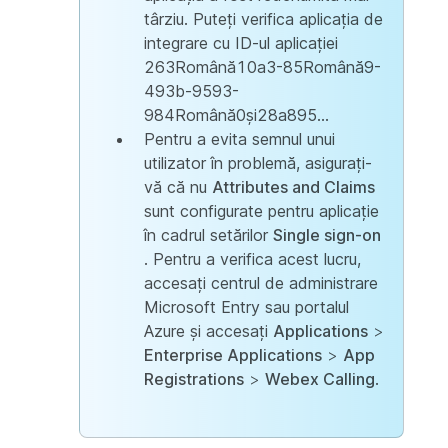
târziu. Puteți verifica aplicația de
integrare cu ID-ul aplicației
263Română10a3-85Română9-
493b-9593-
984Română0și28a895...
Pentru a evita semnul unui
utilizator în problemă, asigurați-
vă că nu
Attributes and Claims
sunt configurate pentru aplicație
în cadrul setărilor
Single sign-on
. Pentru a verifica acest lucru,
accesați centrul de administrare
Microsoft Entry sau portalul
Azure și accesați
Applications
>
Enterprise Applications
>
App
Registrations
>
Webex Calling
.