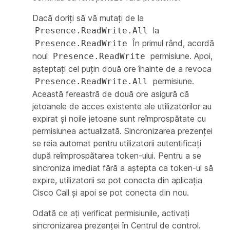
Dacă doriți să vă mutați de la
la
Presence.ReadWrite.All
În primul rând, acordă
Presence.ReadWrite
noul
permisiune. Apoi,
Presence.ReadWrite
aşteptaţi cel puţin două ore înainte de a revoca
permisiune.
Presence.ReadWrite.All
Această fereastră de două ore asigură că
jetoanele de acces existente ale utilizatorilor au
expirat și noile jetoane sunt reîmprospătate cu
permisiunea actualizată. Sincronizarea prezenței
se reia automat pentru utilizatorii autentificați
după reîmprospătarea token-ului. Pentru a se
sincroniza imediat fără a aștepta ca token-ul să
expire, utilizatorii se pot conecta din aplicația
Cisco Call și apoi se pot conecta din nou.
Odată ce ați verificat permisiunile, activați
sincronizarea prezenței în Centrul de control.