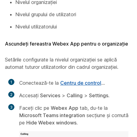
Nivelul organizației
Nivelul grupului de utilizatori
Nivelul utilizatorului
Ascundeți fereastra Webex App pentru o organizație
Setările configurate la nivelul organizației se aplică
automat tuturor utilizatorilor din cadrul organizației.
1
Conectează-te la
Centru de control
...
2
Accesaţi
Services
>
Calling
>
Settings
.
3
Faceți clic pe
Webex App
tab, du-te la
Microsoft Teams integration
secțiune și comută
pe
Hide Webex windows
.