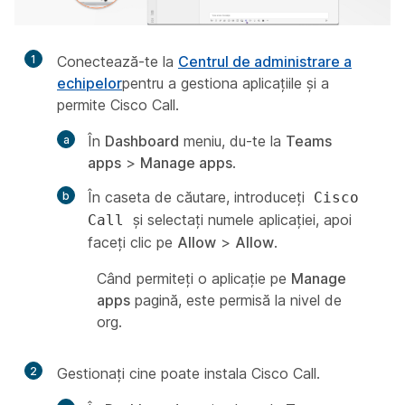
1
Conectează-te la
Centrul de administrare a
echipelor
pentru a gestiona aplicațiile și a
permite Cisco Call.
În
Dashboard
meniu, du-te la
Teams
apps
>
Manage apps
.
În caseta de căutare, introduceți
Cisco
și selectați numele aplicației, apoi
Call
faceți clic pe
Allow
>
Allow
.
Când permiteți o aplicație pe
Manage
apps
pagină, este permisă la nivel de
org.
2
Gestionați cine poate instala Cisco Call.