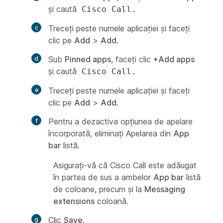
şi caută
Cisco Call.
Treceți peste numele aplicației și faceți
clic pe
Add
>
Add
.
Sub
Pinned apps
, faceți clic
+Add apps
şi caută
Cisco Call.
Treceți peste numele aplicației și faceți
clic pe
Add
>
Add
.
Pentru a dezactiva opţiunea de apelare
încorporată, eliminaţi
Apelarea
din
App
bar
listă.
Asigurați-vă că Cisco Call este adăugat
în partea de sus a ambelor
App bar
listă
de coloane, precum şi la
Messaging
extensions
coloană.
Clic
Save
.