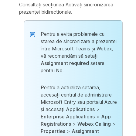
Consultați secțiunea
Activați sincronizarea
prezenței bidirecționale
.
Pentru a evita problemele cu
starea de sincronizare a prezenței
între Microsoft Teams și Webex,
vă recomandăm să setați
Assignment required
setare
pentru
No
.
Pentru a actualiza setarea,
accesați centrul de administrare
Microsoft Entry sau portalul Azure
și accesați
Applications
>
Enterprise Applications
>
App
Registrations
>
Webex Calling
>
Properties
>
Assignment