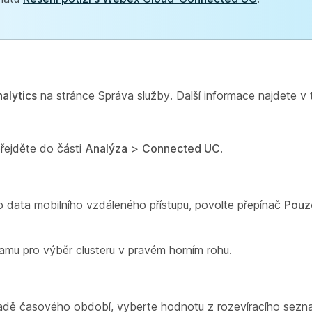
alytics
na stránce Správa služby. Další informace najdete v
řejděte do části
Analýza
>
Connected UC
.
ro data mobilního vzdáleného přístupu, povolte přepínač
Pouz
namu pro výběr clusteru v pravém horním rohu.
kladě časového období, vyberte hodnotu z rozevíracího sezn