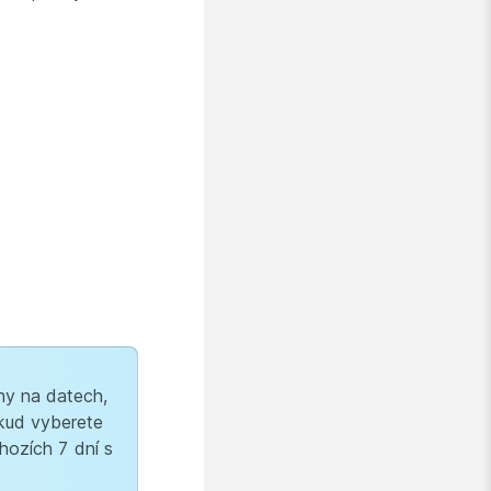
y na datech,
kud vyberete
hozích 7 dní s