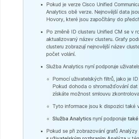
Pokud je verze Cisco Unified Communica
Analytics obě verze. Nejnovější data js
Hovory, které jsou započítány do předch
Po změně ID clusteru Unified CM se v ro
aktualizovaný název clusteru. Grafy pod
clusteru zobrazují nejnovější název clus
počet volání.
Služba Analytics nyní podporuje uživatelsk
Pomocí uživatelských filtrů, jako je ID
Pokud dohoda o shromažďování dat ješt
získáte možnost smlouvu zkontrolovat
Tyto informace jsou k dispozici také
Služba Analytics
nyní podporuje
také 
Pokud se při zobrazování grafů Analýzy 
s uživatelským rozhraním Analýza
v té