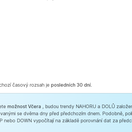
chozí časový rozsah je
posledních 30 dní
.
rete
možnost Včera
, budou trendy NAHORU a DOLŮ založen
vnávanými se dvěma dny před předchozím dnem. Podobně, po
UP nebo DOWN vypočítají na základě porovnání dat za předc