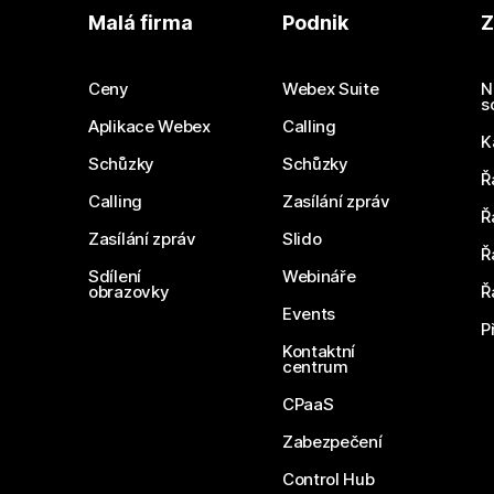
Malá firma
Podnik
Z
Ceny
Webex Suite
N
s
Aplikace Webex
Calling
K
Schůzky
Schůzky
Ř
Calling
Zasílání zpráv
Ř
Zasílání zpráv
Slido
Ř
Sdílení
Webináře
obrazovky
Ř
Events
P
Kontaktní
centrum
CPaaS
Zabezpečení
Control Hub