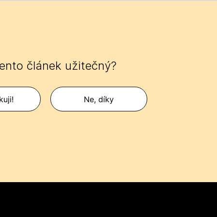
tento článek užitečný?
uji!
Ne, díky