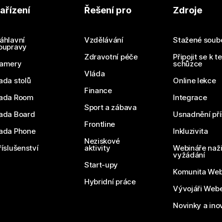
ařízení
Řešení pro
Zdroje
áhlavní
Vzdělávání
Stažené soub
oupravy
Zdravotní péče
Připojit se k t
amery
schůzce
Vláda
ada stolů
Online lekce
Finance
ada Room
Integrace
Sport a zábava
ada Board
Usnadnění pří
Frontline
ada Phone
Inkluzivita
Neziskové
říslušenství
aktivity
Webináře naži
vyžádání
Start-upy
Komunita We
Hybridní práce
Vývojáři Web
Novinky a ino