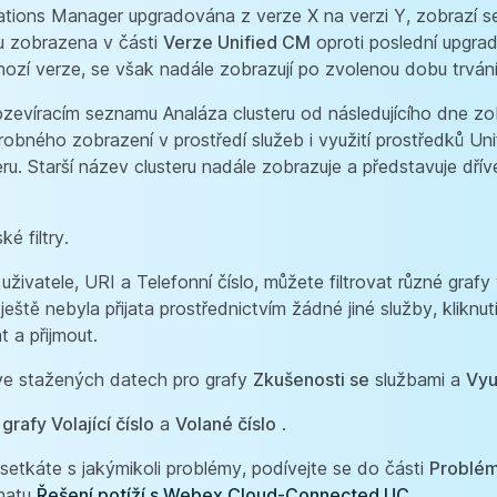
tions Manager upgradována z verze X na verzi Y, zobrazí s
ou zobrazena v části
Verze Unified CM
oproti poslední upgrad
ozí verze, se však nadále zobrazují po zvolenou dobu trvání
zevíracím seznamu Analáza clusteru od následujícího dne zo
robného zobrazení v prostředí služeb i využití prostředků Un
teru. Starší název clusteru nadále zobrazuje a představuje dř
é filtry.
 uživatele, URI a Telefonní číslo, můžete filtrovat různé grafy
ě nebyla přijata prostřednictvím žádné jiné služby, kliknutím
 a přijmout.
 ve stažených datech pro grafy
Zkušenosti se
službami a
Vyu
grafy Volající číslo
a
Volané číslo
.
setkáte s jakýmikoli problémy, podívejte se do části
Problé
matu
Řešení potíží s Webex Cloud-Connected UC
.