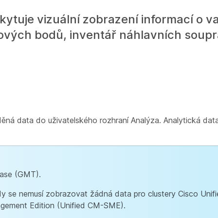
ytuje vizuální zobrazení informací o vaš
ncových bodů, inventář náhlavních soupr
á data do uživatelského rozhraní Analýza. Analytická data 
čase (GMT).
dy se nemusí zobrazovat žádná data pro clustery Cisco Unif
gement Edition (Unified CM-SME).