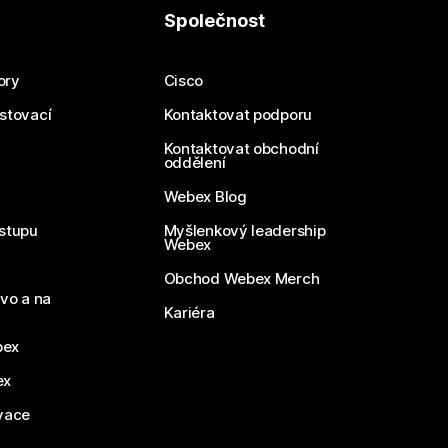
Společnost
ory
Cisco
estovací
Kontaktovat podporu
Kontaktovat obchodní
oddělení
Webex Blog
stupu
Myšlenkový leadership
Webex
Obchod Webex Merch
vo a na
Kariéra
bex
ex
vace