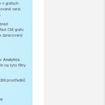
e v grafech
ované verzi.
.
brazí
ified CM grafu
íve zpracovaný
 v
Analytics
.
 na tyto filtry
žití
prostředků.
my