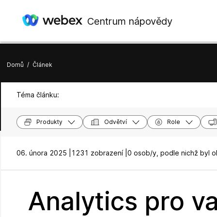
Centrum nápovědy
Domů
/
Článek
Téma článku:
Produkty
Odvětví
Role
06. února 2025 |
1231 zobrazení |
0 osob/y, podle nichž byl 
Analytics pro 