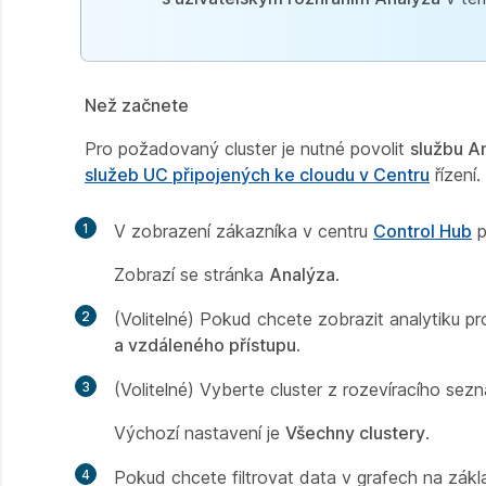
Než začnete
Pro požadovaný cluster je nutné povolit
službu An
služeb UC připojených ke cloudu v Centru
řízení.
1
V zobrazení zákazníka v centru
Control Hub
p
Zobrazí se stránka
Analýza
.
2
(Volitelné) Pokud chcete zobrazit analytiku p
a vzdáleného přístupu
.
3
(Volitelné) Vyberte cluster z rozevíracího sez
Výchozí nastavení je
Všechny clustery
.
4
Pokud chcete filtrovat data v grafech na zá