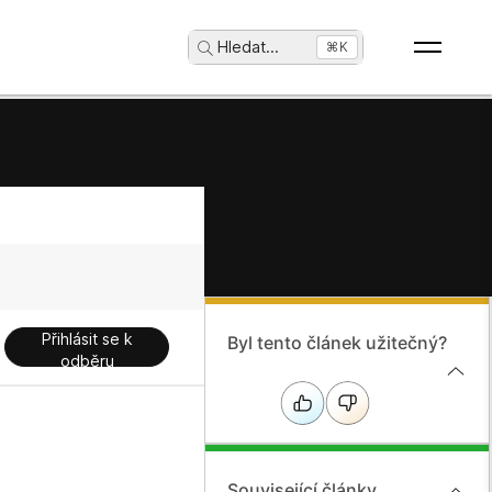
Hledat
...
⌘K
Přihlásit se k
Byl tento článek užitečný?
odběru
Související články