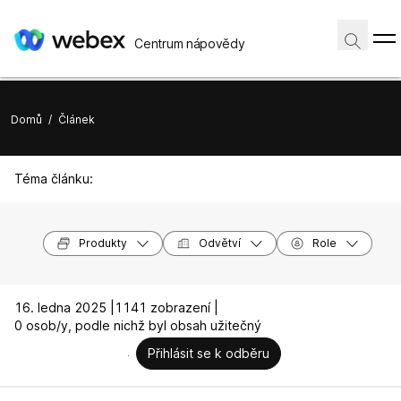
Centrum nápovědy
Domů
/
Článek
Téma článku:
Produkty
Odvětví
Role
16. ledna 2025 |
1141 zobrazení |
0 osob/y, podle nichž byl obsah užitečný
Přihlásit se k odběru