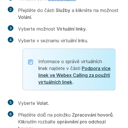
2
Přejděte do části
Služby
a klikněte na možnost
Volání
.
3
Vyberte možnost
Virtuální linky
.
4
Vyberte v seznamu virtuální linku.
Informace o správě virtuálních
linek najdete v části
Podpora více
linek ve Webex Calling za použití
virtuálních linek
.
5
Vyberte
Volat
.
6
Přejděte dolů na položku
Zpracování hovorů
.
Kliknutím rozbalte
oprávnění pro odchozí