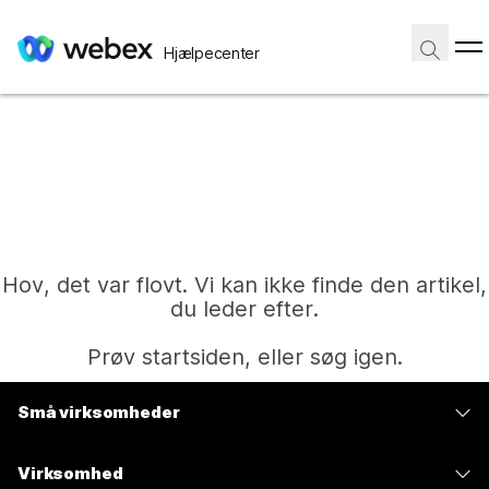
Hjælpecenter
Hov, det var flovt. Vi kan ikke finde den artikel,
du leder efter.
Prøv startsiden, eller søg igen.
Små virksomheder
Hjem
Priser
Virksomhed