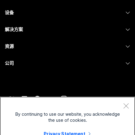
Webex 应用程序
Webex Suite
设备
提交问题
Meetings
Calling
头戴式耳机
Calling
解决方案
Meetings
摄像头
消息传递
教育
消息传递
资源
Desk 系列
屏幕共享
医疗保健
Slido
下载
Room 系列
公司
政府
Webinars
加入测试会议
Board 系列
Cisco
财务
Events
在线课程
Phone 系列
联系技术支持
体育与娱乐
Contact Center
集成
配件
联系销售
一线员工
CPaaS
辅助功能
条款和条件
Webex Blog
非营利组织
安全性
By continuing to use our website, you acknowledge
包容性
隐私权声明
the use of cookies.
Webex 思想领导力
新兴公司
Control Hub
Cookie
直播和点播网络研讨会
Privacy Statement
Webex 商店
商标
混合式工作