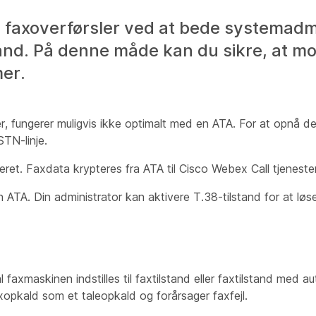
e faxoverførsler ved at bede systemadm
tand. På denne måde kan du sikre, at 
er.
fungerer muligvis ikke optimalt med en ATA. For at opnå d
TN-linje.
et. Faxdata krypteres fra ATA til Cisco Webex Call tjeneste
ATA. Din administrator kan aktivere T.38-tilstand for at løs
 faxmaskinen indstilles til faxtilstand eller faxtilstand med au
opkald som et taleopkald og forårsager faxfejl.