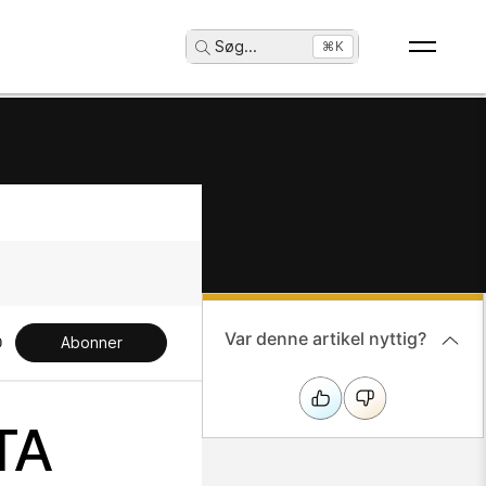
Søg
...
⌘K
Var denne artikel nyttig?
Abonner
TA