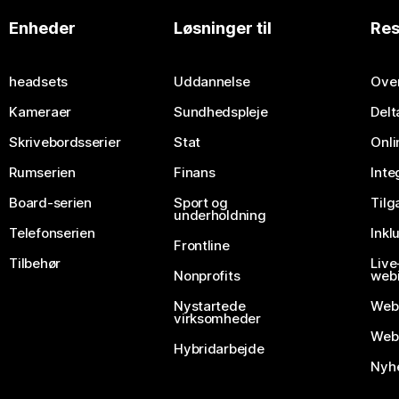
Enheder
Løsninger til
Res
headsets
Uddannelse
Over
Kameraer
Sundhedspleje
Delt
Skrivebordsserier
Stat
Onli
Rumserien
Finans
Inte
Board-serien
Sport og
Til
underholdning
Telefonserien
Inkl
Frontline
Tilbehør
Liv
Nonprofits
webi
Nystartede
Web
virksomheder
Webe
Hybridarbejde
Nyhe