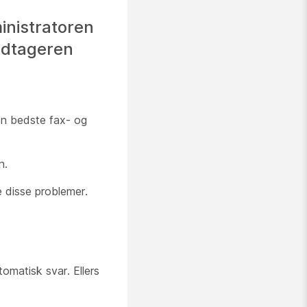
inistratoren
modtageren
en bedste fax- og
n.
e disse problemer.
tomatisk svar. Ellers