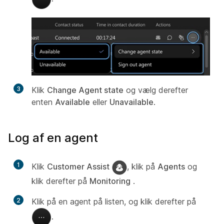
3
Klik
Change Agent state
og vælg derefter
enten
Available
eller
Unavailable
.
Log af en agent
1
Klik
Customer Assist
, klik på
Agents
og
klik derefter på
Monitoring
.
2
Klik på en agent på listen, og klik derefter på
.