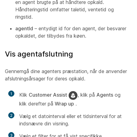
en agent brugte på at håndtere opkald.
Håndteringstid omfatter taletid, ventetid og
ringstid.
agentId
– entydigt id for den agent, der besvarer
opkaldet, der tilbydes fra køen.
Vis agentafslutning
Gennemgå dine agenters præstation, når de anvender
afslutningsårsager for deres opkald.
1
Klik
Customer Assist
, klik på
Agents
og
klik derefter på
Wrap up
.
2
Vælg et datointerval eller et tidsinterval for at
indsnævre din visning.
3
Vælg et filter for at få vist specifikke