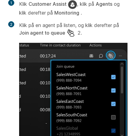
1
Klik
Customer Assist
, klik på
Agents
og
klik derefter på
Monitoring
.
2
Klik på en agent på listen, og klik derefter på
Join agent to queue
2.