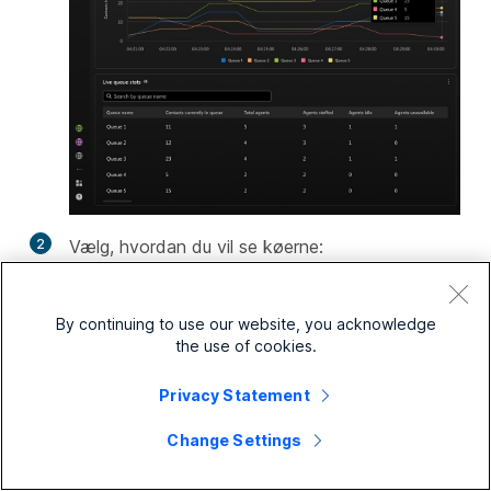
2
Vælg, hvordan du vil se køerne:
Klik på en kolonne for at bestille listen.
By continuing to use our website, you acknowledge
Hvis du vil søge på listen efter en kø, skal
the use of cookies.
du klikke på
Search
og indtast
kønavnet.
Privacy Statement
Change Settings
Kø i realtid