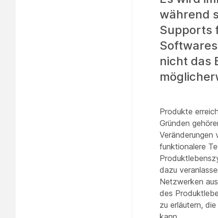
während s
Supports 
Softwares
nicht das 
möglicherw
Produkte erreic
Gründen gehören
Veränderungen v
funktionalere T
Produktlebenszy
dazu veranlassen
Netzwerken ausw
des Produktlebe
zu erläutern, di
kann.