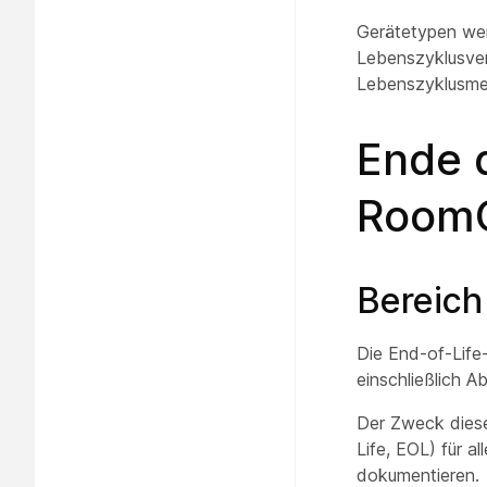
Gerätetypen werd
Lebenszyklusver
Lebenszyklusmei
Ende d
Room
Bereich
Die End-of-Life-
einschließlich 
Der Zweck diese
Life, EOL) für a
dokumentieren.