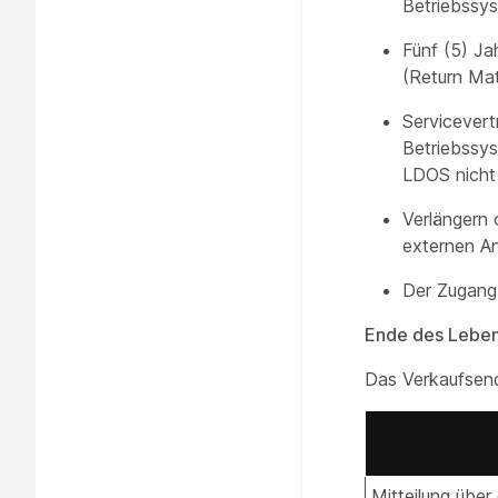
Betriebssy
Fünf (5) J
(Return Mat
Servicevert
Betriebssy
LDOS nicht 
Verlängern
externen An
Der Zugang 
Ende des Lebe
Das Verkaufsende
Mitteilung übe