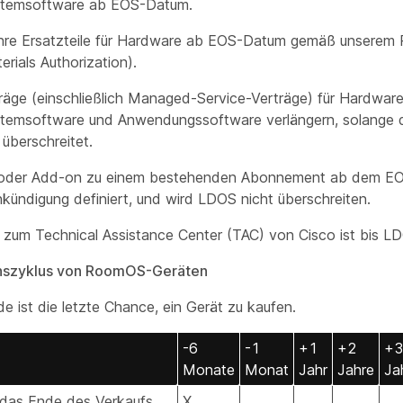
stemsoftware ab EOS-Datum.
ahre Ersatzteile für Hardware ab EOS-Datum gemäß unserem
erials Authorization).
räge (einschließlich Managed-Service-Verträge) für Hardware
stemsoftware und Anwendungssoftware verlängern, solange
überschreitet.
 oder Add-on zu einem bestehenden Abonnement ab dem EOS
kündigung definiert, und wird LDOS nicht überschreiten.
zum Technical Assistance Center (TAC) von Cisco ist bis L
nszyklus von RoomOS-Geräten
 ist die letzte Chance, ein Gerät zu kaufen.
-6
-1
+1
+2
+3
Monate
Monat
Jahr
Jahre
Ja
r das Ende des Verkaufs
X