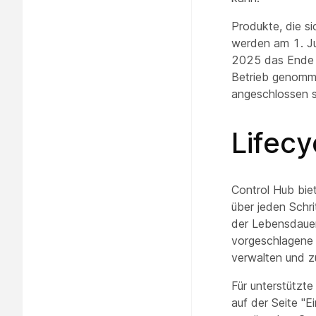
Produkte, die s
werden am 1. J
2025 das Ende d
Betrieb genomme
angeschlossen s
Lifec
Control Hub bie
über jeden Schr
der Lebensdauer
vorgeschlagene 
verwalten und z
Für unterstützt
auf der Seite "E