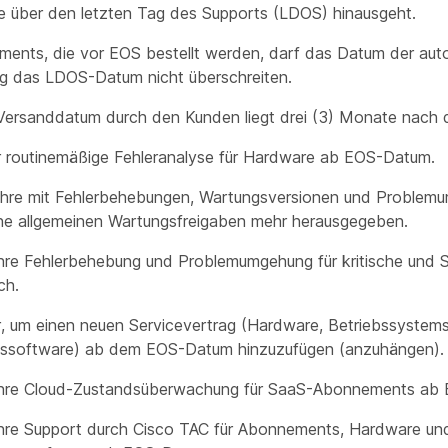
ie über den letzten Tag des Supports (LDOS) hinausgeht.
ments, die vor EOS bestellt werden, darf das Datum der au
ng das LDOS-Datum nicht überschreiten.
 Versanddatum durch den Kunden liegt drei (3) Monate nac
r routinemäßige Fehleranalyse für Hardware ab EOS-Datum.
ahre mit Fehlerbehebungen, Wartungsversionen und Proble
ne allgemeinen Wartungsfreigaben mehr herausgegeben.
hre Fehlerbehebung und Problemumgehung für kritische und S
ch.
r, um einen neuen Servicevertrag (Hardware, Betriebssystem
software) ab dem EOS-Datum hinzuzufügen (anzuhängen).
ahre Cloud-Zustandsüberwachung für SaaS-Abonnements ab
ahre Support durch Cisco TAC für Abonnements, Hardware un