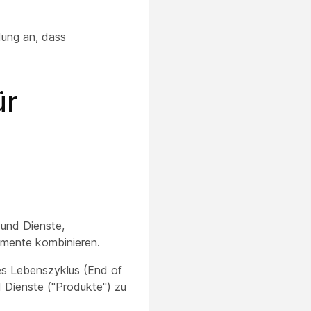
dung an, dass
ür
 und Dienste,
emente kombinieren.
des Lebenszyklus (End of
d Dienste ("Produkte") zu