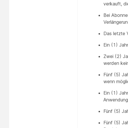
verkauft, d
Bei Abonne
Verlängeru
Das letzte
Ein (1) Jah
Zwei (2) J
werden kei
Fünf (5) Ja
wenn mögli
Ein (1) Jah
Anwendungs
Fünf (5) J
Fünf (5) J