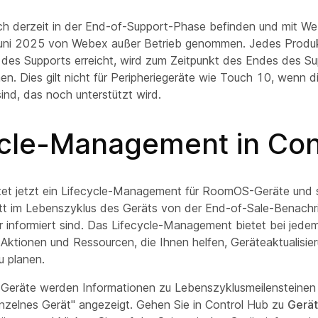
ich derzeit in der End-of-Support-Phase befinden und mit W
uni 2025 von Webex außer Betrieb genommen. Jedes Produk
es Supports erreicht, wird zum Zeitpunkt des Endes des S
n. Dies gilt nicht für Peripheriegeräte wie Touch 10, wenn d
ind, das noch unterstützt wird.
ycle-Management in Con
tet jetzt ein Lifecycle-Management für RoomOS-Geräte und ste
itt im Lebenszyklus des Geräts von der End-of-Sale-Benachr
 informiert sind. Das Lifecycle-Management bietet bei jedem
Aktionen und Ressourcen, die Ihnen helfen, Geräteaktualisie
u planen.
e Geräte werden Informationen zu Lebenszyklusmeilensteine
inzelnes Gerät" angezeigt. Gehen Sie in Control Hub zu
Gerä