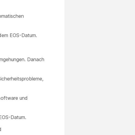
tomatischen
h dem EOS-Datum.
mumgehungen. Danach
icherheitsprobleme,
software und
 EOS-Datum.
d