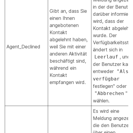
in der der Benutze
Gibt an, dass Sie
darüber informiert
einen Ihnen
wird, dass der
angebotenen
Kontakt abgelehn
Kontakt
wurde. Der
abgelehnt haben,
Verfügbarkeitssta
Agent_Declined
weil Sie mit einer
ändert sich in
anderen Aktivität
, und
Leerlauf
beschäftigt sind,
der Benutzer kan
während ein
entweder
"Als
Kontakt
verfügbar
empfangen wird.
festlegen" oder
"
"Abbrechen
wählen.
Es wird eine
Meldung angezeig
die den Benutzer
über einen