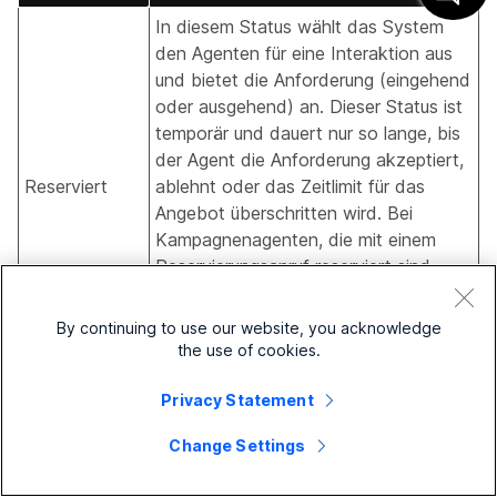
In diesem Status wählt das System
den Agenten für eine Interaktion aus
und bietet die Anforderung (eingehend
oder ausgehend) an. Dieser Status ist
temporär und dauert nur so lange, bis
der Agent die Anforderung akzeptiert,
Reserviert
ablehnt oder das Zeitlimit für das
Angebot überschritten wird. Bei
Kampagnenagenten, die mit einem
Reservierungsanruf reserviert sind,
zeigt der Sprachkanal den Status als
"Reserviert" und nicht als "Engagiert"
By continuing to use our website, you acknowledge
an.
the use of cookies.
Der Agent führt Aufgaben nach der
Privacy Statement
Interaktion aus, wie z. B. die Eingabe
von Notizen oder die Aktualisierung
Change Settings
von Kundendatensätzen. Nach
Abschluss dieser Aufgaben wechselt