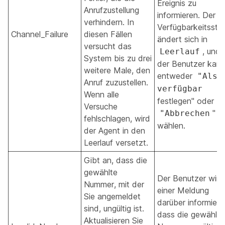
Ereignis zu
Anrufzustellung
informieren. Der
verhindern. In
Verfügbarkeitssta
Channel_Failure
diesen Fällen
ändert sich in
versucht das
, und
Leerlauf
System bis zu drei
der Benutzer kan
weitere Male, den
entweder
"Als
Anruf zuzustellen.
verfügbar
Wenn alle
festlegen" oder
Versuche
"
"Abbrechen
fehlschlagen, wird
wählen.
der Agent in den
Leerlauf versetzt.
Gibt an, dass die
gewählte
Der Benutzer wird 
Nummer, mit der
einer Meldung
Sie angemeldet
darüber informiert,
sind, ungültig ist.
dass die gewählte
Aktualisieren Sie