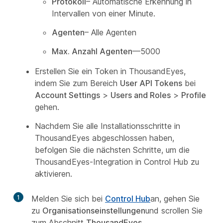
Protokoll
– Automatische Erkennung in
Intervallen von einer Minute.
Agenten
– Alle Agenten
Max. Anzahl Agenten
—5000
Erstellen Sie ein Token in ThousandEyes,
indem Sie zum Bereich
User API Tokens
bei
Account Settings
>
Users and Roles
>
Profile
gehen.
Nachdem Sie alle Installationsschritte in
ThousandEyes abgeschlossen haben,
befolgen Sie die nächsten Schritte, um die
ThousandEyes-Integration in Control Hub zu
aktivieren.
1
Melden Sie sich bei
Control Hub
an, gehen Sie
zu
Organisationseinstellungen
und scrollen Sie
zum Abschnitt
ThousandEyes
.