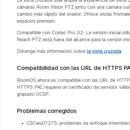
La vista cruzada dual amplía la experiencia de vista
cámaras Room Vision PTZ junto con una cámara cuád
cambio más rápido del orador. Ofrece vistas frontales
espacios premium.
Compatible con Codec Pro G2. La versión inicial util
Reach PTZ está fuera del alcance para la versión inic
Obtenga más información sobre
la vista cruzada
.
Compatibilidad con las URL de HTTPS PAC
RoomOS ahora es compatible con las URL de HTTPS P
HTTPS PAC requiere un certificado de servidor válido 
grapado OCSP.
Problemas corregidos
CSCwu07275: problemas de enfoque intermitent