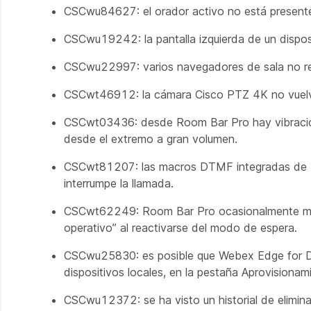
CSCwu84627: el orador activo no está presente 
CSCwu19242: la pantalla izquierda de un dispos
CSCwu22997: varios navegadores de sala no 
CSCwt46912: la cámara Cisco PTZ 4K no vuelve
CSCwt03436: desde Room Bar Pro hay vibracione
desde el extremo a gran volumen.
CSCwt81207: las macros DTMF integradas de Zo
interrumpe la llamada.
CSCwt62249: Room Bar Pro ocasionalmente muest
operativo” al reactivarse del modo de espera.
CSCwu25830: es posible que Webex Edge for Dev
dispositivos locales, en la pestaña Aprovisionam
CSCwu12372: se ha visto un historial de elimin