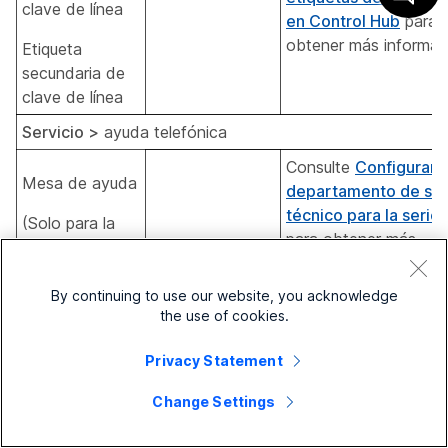
clave de línea
en Control Hub
para
obtener más informac
Etiqueta
secundaria de
clave de línea
Servicio >
ayuda telefónica
Consulte
Configurar e
Mesa de ayuda
departamento de so
técnico para la serie
(Solo para la
para obtener más
serie 9800)
información.
By continuing to use our website, you acknowledge
Configuración de teclas >
línea de teléfono
the use of cookies.
Habilita o deshabilita 
teléfono para que sie
Privacy Statement
use el diseño multilíne
Valor
Change Settings
Cuando está habilitad
predeterminado:
teléfono siempre mues
Usar siempre el
Disabled