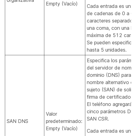
organizativa
Empty (Vacío)
Cada entrada es una 
de cadenas de 0 a 6
caracteres separados
una coma, con una lo
máxima de 512 carac
Se pueden especificar
hasta 5 unidades.
Especifica los paráme
del servidor de nomb
dominio (DNS) para e
nombre alternativo de
sujeto (SAN) de solici
firma de certificado (
El teléfono agregará 
cinco parámetros DNS
Valor
SAN CSR.
SAN DNS
predeterminado:
Empty (Vacío)
Cada entrada es una 