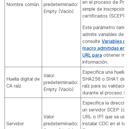
en el proceso de Pro
Nombre común
predeterminado:
simple de inscripción 
Empty (Vacío)
certificados (SCEP).
Este parámetro tambi
admite variables de m
consulte
Variables de
macro admitidas en 
URL para
obtener má
información.
Especifica una huella d
Valor
Huella digital de
SHA256 o SHA1 de l
predeterminado:
CA raíz
raíz para su validació
Empty (Vacío)
durante el proceso S
Especifica la direcció
un servidor SCEP (dir
Valor
URL o IP) que se usa
Servidor
predeterminado:
instalar CDC en el tel