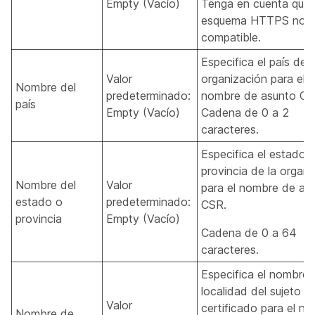
Empty (Vacío)
Tenga en cuenta que 
esquema HTTPS no e
compatible.
Especifica el país de l
Valor
organización para el
Nombre del
predeterminado:
nombre de asunto CS
país
Empty (Vacío)
Cadena de 0 a 2
caracteres.
Especifica el estado 
provincia de la organi
Nombre del
Valor
para el nombre de as
estado o
predeterminado:
CSR.
provincia
Empty (Vacío)
Cadena de 0 a 64
caracteres.
Especifica el nombre 
localidad del sujeto de
Valor
certificado para el n
Nombre de