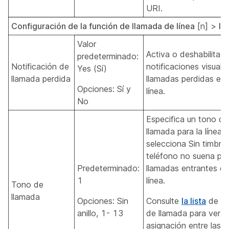
URI.
Configuración de la función de llamada de línea
[n] >
lí
Valor
Activa o deshabilita l
predeterminado:
Notificación de
notificaciones visuale
Yes (Sí)
llamada perdida
llamadas perdidas en 
Opciones: Sí y
línea.
No
Especifica un tono de
llamada para la línea. 
selecciona Sin timbre,
teléfono no suena pa
Predeterminado:
llamadas entrantes e
1
línea.
Tono de
llamada
Opciones: Sin
Consulte
la lista
de to
anillo, 1- 13
de llamada para ver la
asignación entre las