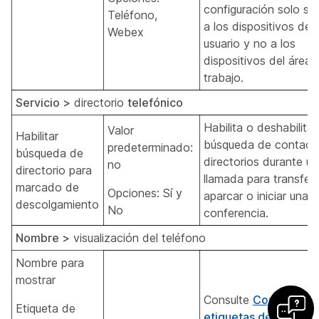
configuración solo se 
Teléfono,
a los dispositivos de
Webex
usuario y no a los
dispositivos del área 
trabajo.
Servicio >
directorio
telefónico
Habilita o deshabilita 
Valor
Habilitar
búsqueda de contact
predeterminado:
búsqueda de
directorios durante u
no
directorio para
llamada para transferir
marcado de
Opciones: Sí y
aparcar o iniciar una
descolgamiento
No
conferencia.
Nombre >
visualización del teléfono
Nombre para
mostrar
Consulte
Configurar
Etiqueta de
etiquetas de clave de