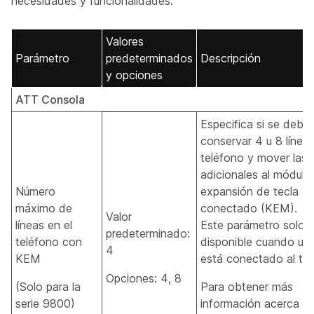
necesidades y funcionalidades.
Valores
Parámetro
predeterminados
Descripción
y opciones
ATT Consola
Especifica si se debe
conservar 4 u 8 líneas
teléfono y mover las l
adicionales al módulo
Número
expansión de tecla
máximo de
conectado (KEM).
Valor
líneas en el
Este parámetro solo 
predeterminado:
teléfono con
disponible cuando u
4
KEM
está conectado al tel
Opciones: 4, 8
(Solo para la
Para obtener más
serie 9800)
información acerca de