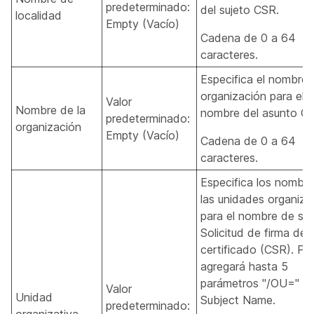
predeterminado:
del sujeto CSR.
localidad
Empty (Vacío)
Cadena de 0 a 64
caracteres.
Especifica el nombre 
organización para el
Valor
Nombre de la
nombre del asunto C
predeterminado:
organización
Empty (Vacío)
Cadena de 0 a 64
caracteres.
Especifica los nombr
las unidades organiza
para el nombre de suj
Solicitud de firma de
certificado (CSR). P
agregará hasta 5
parámetros "/OU=" a
Valor
Unidad
Subject Name.
predeterminado: