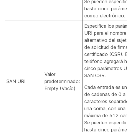
Se pueden especificar
hasta cinco parámetr
correo electrónico.
Especifica los paráme
URI para el nombre
alternativo del sujeto
de solicitud de firma 
certificado (CSR). El
teléfono agregará has
cinco parámetros URI 
Valor
SAN CSR.
SAN URI
predeterminado:
Cada entrada es una 
Empty (Vacío)
de cadenas de 0 a 6
caracteres separados
una coma, con una lo
máxima de 512 carac
Se pueden especificar
hasta cinco parámetr