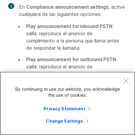
3
En
Compliance announcement settings
, active
cualquiera de las siguientes opciones:
Play announcement for inbound PSTN
calls
: reproduce el anuncio de
cumplimiento a la persona que llama antes
de responder la llamada.
Play announcement for outbound PSTN
calls
: reproduce el anuncio de
cumplimiento a la persona que llama
después de que se responde la llamada.
By continuing to use our website, you acknowledge
Delay announcement
: active esta
the use of cookies.
opción para establecer un tiempo de
retraso del anuncio en segundos. El
Privacy Statement
anuncio de cumplimiento se reproduce
Change Settings
solo después de la hora especificada.
Esto evita que el anuncio se