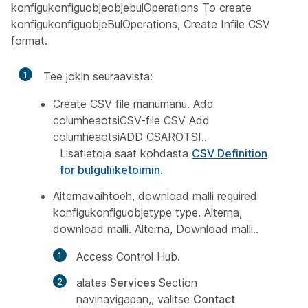
konfigukonfiguobjeobjebulOperations To create
konfigukonfiguobjeBulOperations, Create Infile CSV
format.
1
Tee jokin seuraavista:
Create CSV file manumanu. Add
columheaotsiCSV-file CSV Add
columheaotsiADD CSAROTSI..
Lisätietoja saat kohdasta
CSV Definition
for bulguliiketoimin
.
Alternavaihtoeh, download malli required
konfigukonfiguobjetype type. Alterna,
download malli. Alterna, Download malli..
Access Control Hub.
alates
Services
Section
navinavigapan,, valitse
Contact