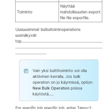
Näyttää
Toiminto
mahdollisuuden export
file file exporfile.
Uusiuusimmat bulbultoiminoperations
uusinäkyvät
top...................................................................................
.........................................................................................
................................
Vain yksi bulttitoiminto voi olla
aktiivinen kerralla. Jos bulk
operation on jo käynnissä, option
New Bulk Operation
poissa
käytöstä.....
For specific job specific job, enter
,
Import