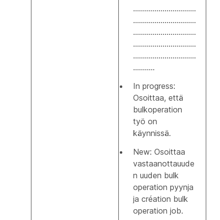
................................
................................
................................
................................
................................
...........
In progress:
Osoittaa, että
bulkoperation
työ on
käynnissä.
New: Osoittaa
vastaanottauude
n uuden bulk
operation pyynja
ja création bulk
operation job.