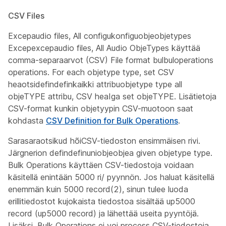
CSV Files
Excepaudio files, All configukonfiguobjeobjetypes
Excepexcepaudio files, All Audio ObjeTypes käyttää
comma-separaarvot (CSV) File format bulbuloperations
operations. For each objetype type, set CSV
heaotsidefindefinkaikki attribuobjetype type all
objeTYPE attribu, CSV heaIga set objeTYPE. Lisätietoja
CSV-format kunkin objetyypin CSV-muotoon saat
kohdasta
CSV Definition for Bulk Operations
.
Sarasaraotsikud hõiCSV-tiedoston ensimmäisen rivi.
Järgnerion defindefinuniobjeobjea given objetype type.
Bulk Operations käyttäen CSV-tiedostoja voidaan
käsitellä enintään 5000 ri/ pyynnön. Jos haluat käsitellä
enemmän kuin 5000 record(2), sinun tulee luoda
erillitiedostot kujokaista tiedostoa sisältää up5000
record (up5000 record) ja lähettää useita pyyntöjä.
Lisäksi, Bulk Operations ei voi process CSV-tiedostoja