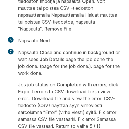
tiedoston imporja ja napsauta
Open
. Voit
muuttaa tai poistaa CSV -tiedoston
napsauttamalla Napsauttamalla Haluat muuttaa
tai poistaa CSV-tiedostoa, napsauta
"Napsauta".
Remove File
.
6
Napsauta
Next
.
7
Napsauta
Close and continue in background
or
wait sees
Job Details
page the job done the
job done. (page for the job done.). page for the
work done.
Jos job status on
Completed with errors
, click
Export errors to CSV
download file ja view
error.. Download file and view the error. CSV-
tiedosto (CSV) näyttää syyn virheviesti
sarcolumna ”Error” (virhe viesti) syitä. Fix error
samassa CSV file vastaariri. Fix error Samassa
CSV file vastaari. Return to vaihe 5 (1).