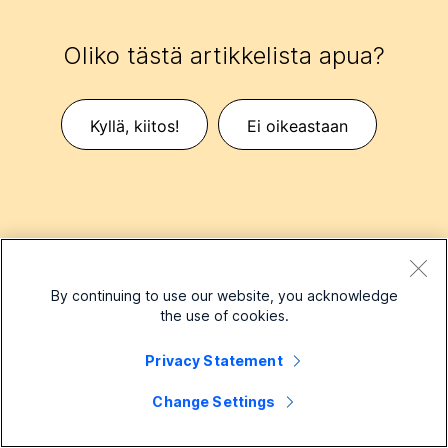
Oliko tästä artikkelista apua?
Kyllä, kiitos!
Ei oikeastaan
By continuing to use our website, you acknowledge
the use of cookies.
Pienyritys
Privacy Statement
Hinnoittelu
Enterprise
Change Settings
Webex-sovellus
Webex Suite
Laitteet
Meetings