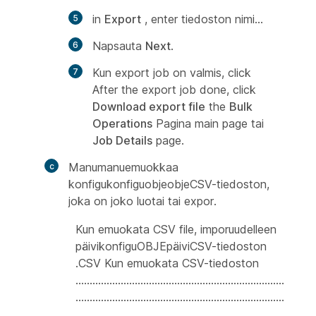
in
Export
, enter tiedoston nimi...
Napsauta
Next
.
Kun export job on valmis, click
After the export job done, click
Download export file
the
Bulk
Operations
Pagina main page tai
Job Details
page.
Manumanuemuokkaa
konfigukonfiguobjeobjeCSV-tiedoston,
joka on joko luotai tai expor.
Kun emuokata CSV file, imporuudelleen
päivikonfiguOBJEpäiviCSV-tiedoston
.CSV Kun emuokata CSV-tiedoston
..........................................................................
..........................................................................
..........................................................................