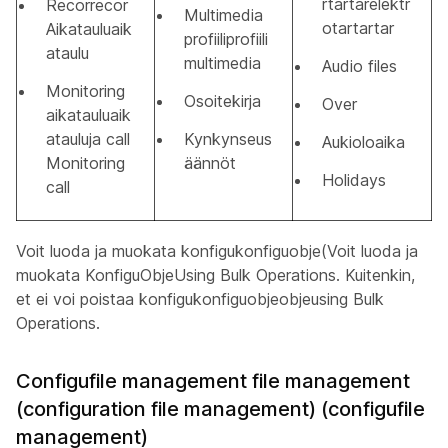
rtartarelektr
Recorrecor
Multimedia
otartartar
Aikatauluaik
profiiliprofiili
ataulu
multimedia
Audio files
Monitoring
Osoitekirja
Over
aikatauluaik
atauluja call
Kynkynseus
Aukioloaika
Monitoring
äännöt
Holidays
call
Voit luoda ja muokata konfigukonfiguobje(Voit luoda ja
muokata KonfiguObjeUsing Bulk Operations. Kuitenkin,
et ei voi poistaa konfigukonfiguobjeobjeusing Bulk
Operations.
Configufile management file management
(configuration file management) (configufile
management)