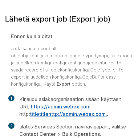
Lähetä export job (Export job)
Ennen kuin aloitat
Jotta saada record all
objeobjekonfigukonfigukonfiguobjetype tyyppi, tai exporja
ja uudelleen konfigukonfigukonfiguobjeobje(bulFor To
saada record of all objekonfigukonfiguObjeType, or To
export ja uudelleen konfigukonfiguObjeBulFor easy
konfigukonfigu, Käytä
Export
option.
1
Kirjaudu asiakaorganisaation sisään käyttäen
URL
https://admin.webex.com.
http:
titletitlehttp://admin.webex.com.
.
2
alates
Services
Section navinavigapan,, valitse
Contact Center
>
Bulk Operations
.