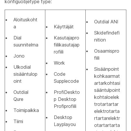
konfiguobjetype type:
Aloituskoht
Outdial ANI
a
Käyttäjät
Skidefindefi
Dial
Kasutajapro
nition
suunnitelma
fiilikasutajap
Osaamispro
rofiili
Jono
fiili
Work
Ulkodial
Sisäänpoint
sisääntulop
Code
kohkaarmat
oint
Supplecode
artarkohtasi
sääntulpoint
Outdial
ProfiDeskto
kohtaloelek
Qure
p Desktop
trotartartar
Profiprofiili
Toimipaikka
elektrotarta
Desktop
rtartarelektr
Tiimi
Layplayou
otartartarta