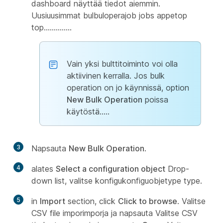
dashboard näyttää tiedot aiemmin.
Uusiuusimmat bulbuloperajob jobs appetop
top..............
Vain yksi bulttitoiminto voi olla
aktiivinen kerralla. Jos bulk
operation on jo käynnissä, option
New Bulk Operation
poissa
käytöstä.....
3
Napsauta
New Bulk Operation
.
4
alates
Select a configuration object
Drop-
down list, valitse konfigukonfiguobjetype type.
5
in
Import
section, click
Click to browse
. Valitse
CSV file imporimporja ja napsauta Valitse CSV