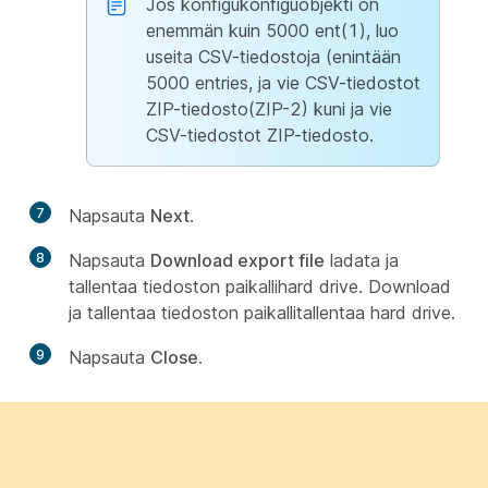
Jos konfigukonfiguobjekti on
enemmän kuin 5000 ent(1), luo
useita CSV-tiedostoja (enintään
5000 entries, ja vie CSV-tiedostot
ZIP-tiedosto(ZIP-2) kuni ja vie
CSV-tiedostot ZIP-tiedosto.
7
Napsauta
Next
.
8
Napsauta
Download export file
ladata ja
tallentaa tiedoston paikallihard drive. Download
ja tallentaa tiedoston paikallitallentaa hard drive.
9
Napsauta
Close
.