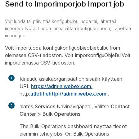
Send to Imporimporjob Import job
Voit luoda tai päivittää konfigubulbulluoda tai, lähettää
importyö työtä. Luoda tai päivittää konfigubulluoda, Lähettää
impor. job.
Voit importuoda konfigukonfiguobjeobjebulbulfrom
olemassa CSV-tiedoston. Voit imporkonfiguObjeBulVoit
imporolemassa CSV-tiedoston.
1
Kirjaudu asiakaorganisaation sisään käyttäen
URL
https://admin.webex.com.
http:
titletitlehttp://admin.webex.com.
.
2
alates
Services
Navinavigapan,, Valitse
Contact
Center
>
Bulk Operations
.
The Bulk Operations dashboard näyttää tiedot
aiemmin tehdyjobs. On Bulk Operations