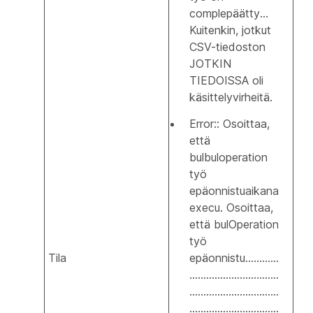
complepäätty...
Kuitenkin, jotkut
CSV-tiedoston
JOTKIN
TIEDOISSA oli
käsittelyvirheitä.
Error:: Osoittaa,
että
bulbuloperation
työ
epäonnistuaikana
execu. Osoittaa,
että bulOperation
työ
Tila
epäonnistu............
................................
................................
................................