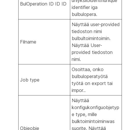
uniyksilöidentifiunique
BulOperation ID ID ID
identifier iga
bulbulopera.
Näyttää user-provided
tiedoston nimi
bulbultoimintoimin.
Filname
Näyttää User-
provided tiedoston
nimi.
Osoittaa, onko
bulbuloperatyötä
Job type
työtä on export tai
impor..
Näyttää
konfigukonfiguobjetyp
e type, mille
bulktoimintoiminwas
Objeobje
suorite. Näyttää