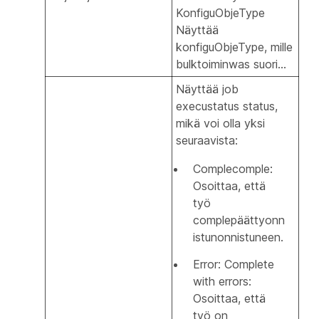
KonfiguObjeType
Näyttää
konfiguObjeType, mille
bulktoiminwas suori...
Näyttää job
execustatus status,
mikä voi olla yksi
seuraavista:
Complecomple:
Osoittaa, että
työ
complepäättyonn
istunonnistuneen.
Error: Complete
with errors:
Osoittaa, että
työ on