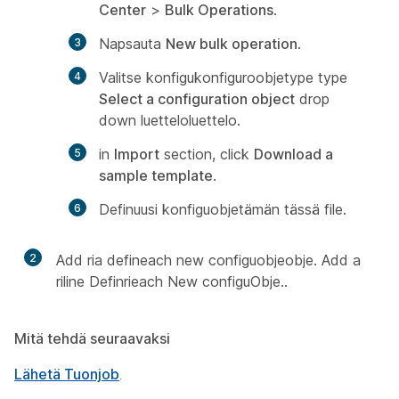
Center
>
Bulk Operations
.
Napsauta
New bulk operation
.
Valitse konfigukonfiguroobjetype type
Select a configuration object
drop
down luetteloluettelo.
in
Import
section, click
Download a
sample template
.
Definuusi konfiguobjetämän tässä file.
2
Add ria defineach new configuobjeobje. Add a
riline Definrieach New configuObje..
Mitä tehdä seuraavaksi
Lähetä Tuonjob
.