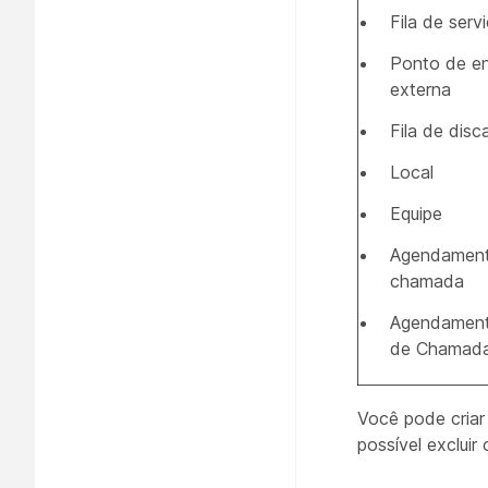
Fila de serv
Ponto de e
externa
Fila de dis
Local
Equipe
Agendament
chamada
Agendament
de Chamad
Você pode criar
possível exclui