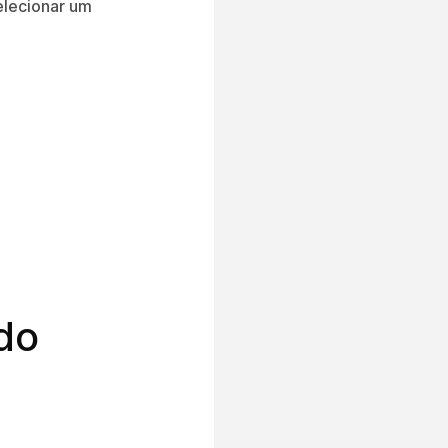
elecionar um
do