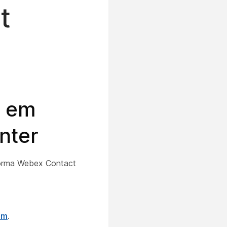
t
s em
nter
forma Webex Contact
om
.