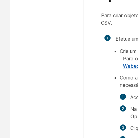
Para criar obje
CSV.
1
Efetue um
Crie um
Para o
Webex
Como al
necessá
Ace
Na
Op
Cli