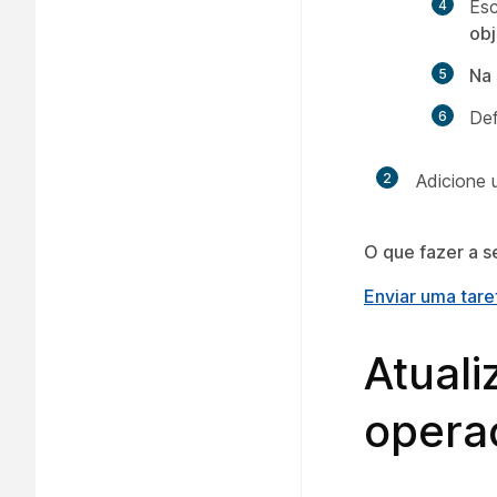
Esc
obj
Na 
Def
2
Adicione 
O que fazer a s
Enviar uma tare
Atual
opera