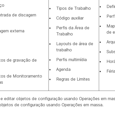
iço
Defi
Tipos de Trabalho
ntrada de discagem
Perf
Código auxiliar
Map
Perfis da Área de
cagem externa
de e
Trabalho
Arqu
Layouts de área de
trabalho
Subs
Perfis multimídia
os de gravação de
Horá
Agenda
Féri
os de Monitoramento
Regras de Limites
as
 e editar objetos de configuração usando Operações em mas
r objetos de configuração usando Operações em massa.