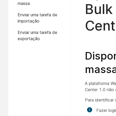
massa
Bulk
Enviar uma tarefa de
Cent
importação
Enviar uma tarefa de
exportação
Dispo
massa
A plataforma W
Center 1.0 não
Para identificar
Fazer log