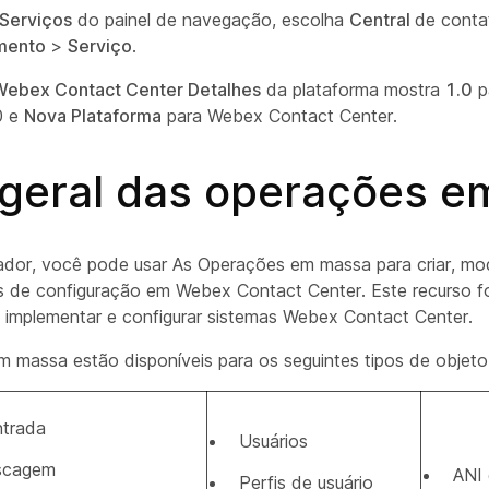
Serviços
do painel de navegação, escolha
Central
de cont
mento
>
Serviço
.
ebex Contact Center Detalhes
da plataforma mostra
1.0
p
0 e
Nova Plataforma
para Webex Contact Center.
 geral das operações 
dor, você pode usar As Operações em massa para criar, modi
s de configuração em Webex Contact Center. Este recurso f
ra implementar e configurar sistemas Webex Contact Center.
 massa estão disponíveis para os seguintes tipos de objeto
ntrada
Usuários
iscagem
ANI 
Perfis de usuário