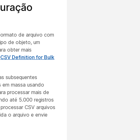
guração
 formato de arquivo com
ipo de objeto, um
ara obter mais
o
CSV Definition for Bulk
has subsequentes
es em massa usando
ara processar mais de
ndo até 5.000 registros
 processar CSV arquivos
da o arquivo e envie