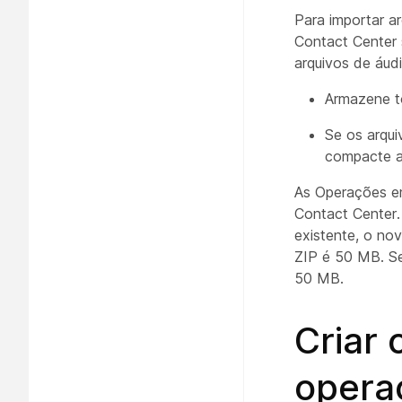
Para importar a
Contact Center 
arquivos de áud
Armazene t
Se os arqu
compacte a 
As Operações e
Contact Center.
existente, o no
ZIP é 50 MB. Se
50 MB.
Criar 
opera