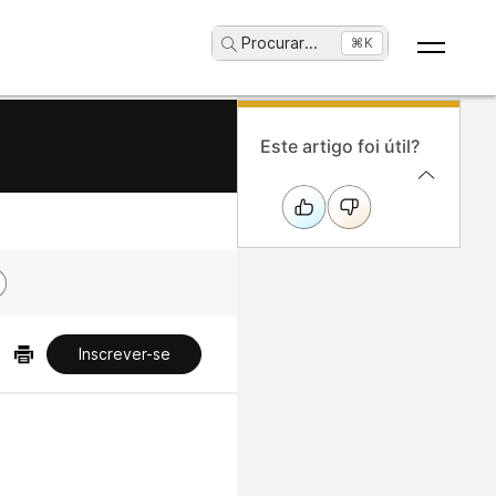
Procurar
...
⌘K
Este artigo foi útil?
Inscrever-se