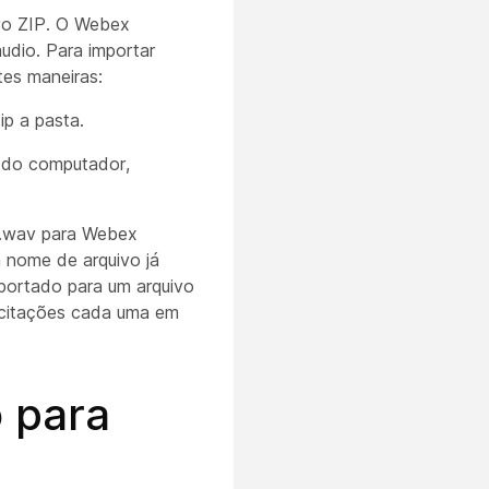
ivo ZIP. O Webex
udio. Para importar
es maneiras:
p a pasta.
s do computador,
 .wav para Webex
 nome de arquivo já
uportado para um arquivo
icitações cada uma em
o para