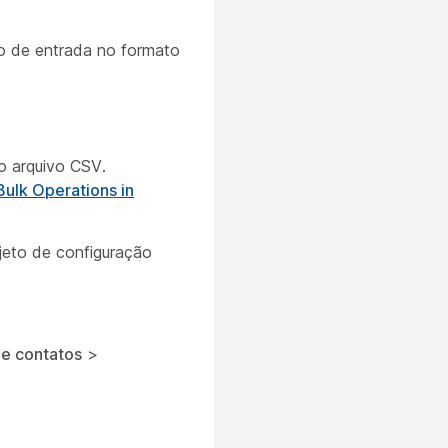
vo de entrada no formato
o arquivo CSV.
Bulk Operations in
jeto de configuração
de contatos
>