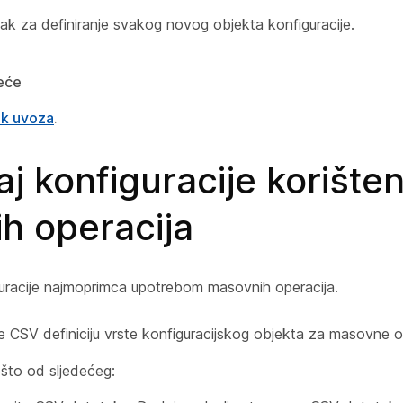
ak za definiranje svakog novog objekta konfiguracije.
deće
ak uvoza
.
aj konfiguracije korište
h operacija
iguracije najmoprimca upotrebom masovnih operacija.
e CSV definiciju vrste konfiguracijskog objekta za masovne o
ešto od sljedećeg: