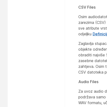
CSV Files
Osim audiodatot
zarezima (CSV) 
sve atribute vrs
odjeljku
Definic
Zaglavlja stupac
objekte određen
obraditi najviše
zasebne datotek
zahtjeva. Osim 
CSV datoteka pre
Audio Files
Za uvoz audio d
podržava samo W
WAV formatu, uč