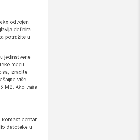
oteke odvojen
vlja definira
ta potražite u
ju jedinstvene
oteke mogu
isa, izradite
aljite više
d 5 MB. Ako vaša
x kontakt centar
io datoteke u