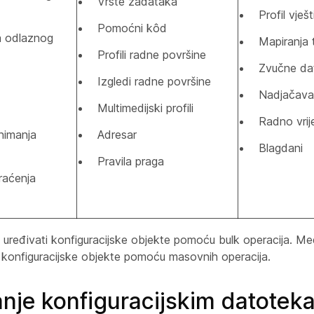
Vrste zadataka
Profil vješ
Pomoćni kôd
a odlaznog
Mapiranja 
Profili radne površine
Zvučne da
Izgledi radne površine
Nadjačava
Multimedijski profili
Radno vri
nimanja
Adresar
Blagdani
Pravila praga
raćenja
i uređivati konfiguracijske objekte pomoću bulk operacija. Me
i konfiguracijske objekte pomoću masovnih operacija.
anje konfiguracijskim datote