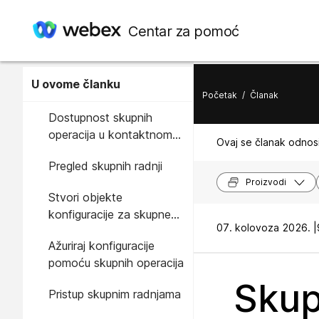
Centar za pomoć
U ovome članku
Početak
/
Članak
Dostupnost skupnih
operacija u kontaktnom
Ovaj se članak odnosi
centru Webex
Pregled skupnih radnji
Proizvodi
Stvori objekte
konfiguracije za skupne
07. kolovoza 2026. |
radnje
Ažuriraj konfiguracije
pomoću skupnih operacija
Skup
Pristup skupnim radnjama