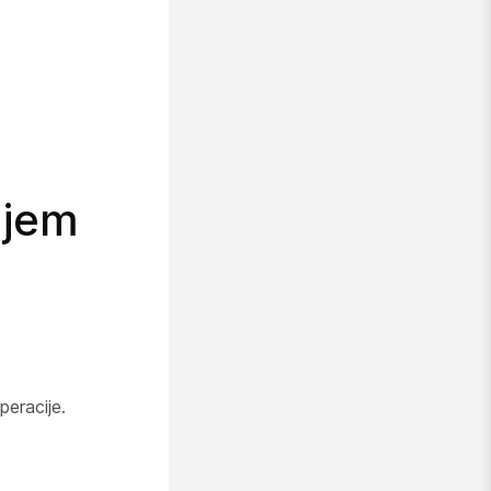
njem
peracije.