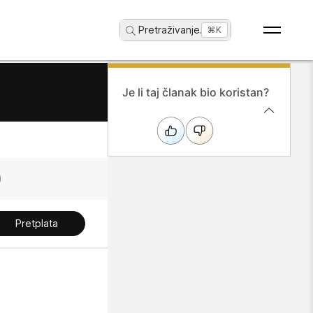
Pretraživanje
...
⌘K
Je li taj članak bio koristan?
Pretplata