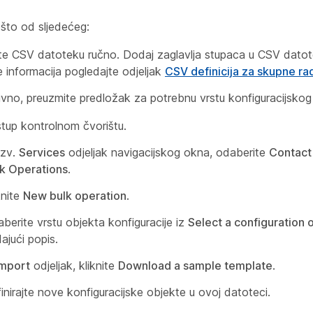
ešto od sljedećeg:
te CSV datoteku ručno. Dodaj zaglavlja stupaca u CSV datot
e informacija pogledajte odjeljak
CSV definicija za skupne ra
tivno, preuzmite predložak za potrebnu vrstu konfiguracijskog
stup kontrolnom čvorištu.
tzv.
Services
odjeljak navigacijskog okna, odaberite
Contact
k Operations
.
knite
New bulk operation
.
berite vrstu objekta konfiguracije iz
Select a configuration 
ajući popis.
Import
odjeljak, kliknite
Download a sample template
.
inirajte nove konfiguracijske objekte u ovoj datoteci.