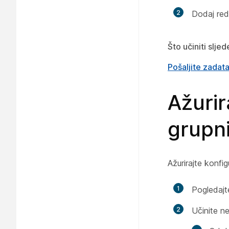
2
Dodaj red
Što učiniti slje
Pošaljite zadat
Ažurir
grupni
Ažurirajte konf
1
Pogledajt
2
Učinite n