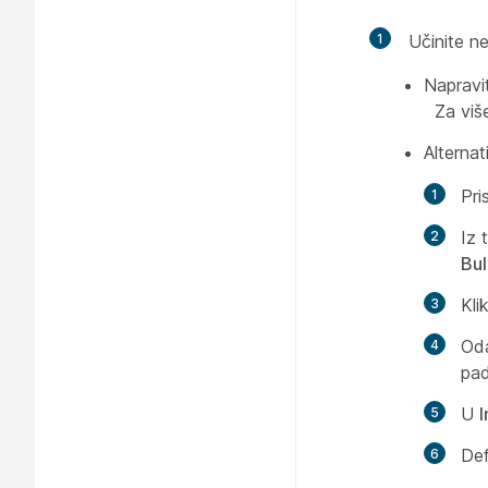
1
Učinite n
Napravi
Za viš
Alterna
Pri
Iz 
Bul
Kli
Oda
pad
U
Def