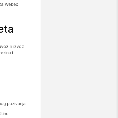
a Webex
eta
voz ili izvoz
rzinu i
nog pozivanja
štine