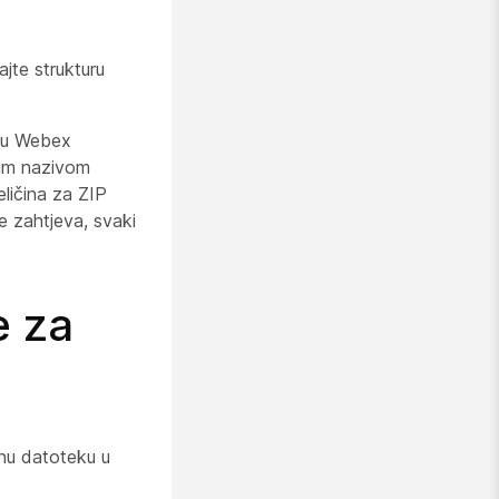
jte strukturu
e u Webex
ćim nazivom
ličina za ZIP
 zahtjeva, svaki
e za
znu datoteku u