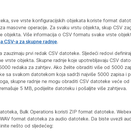
eka, sve vrste konfiguracijskih objekata koriste format dat
za masovne operacije. Za svaku vrstu objekta, skup CSV zagla
te objekta. Više informacija o CSV formatu svake vrste objek
ija CSV-a za skupne radnje
.
a zauzimaju prvi redak CSV datoteke. Sljedeći redovi definira
e vrste objekta. Skupne radnje koje upotrebljavaju CSV dat
 5000 redaka za zahtjev. Ako želite obraditi više od 5000 zap
e sa svakom datotekom koja sadrži najviše 5000 zapisa i poš
toga, skupne radnje ne mogu obraditi CSV datoteke veće o
mašuje 5 MB, podijelite datoteku i pošaljite više zahtjeva.
atoteka, Bulk Operations koristi ZIP format datoteke. Webe
AV format datoteka za audio datoteke. Da biste uvezli aud
inite nešto od sljedećeg: