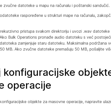
e zvučne datoteke u mapu na računalu i poštanski sandučić.
odatoteke raspoređene u strukturi mape na računalu, zakopča
 rekurzivno pristupa svakom direktoriju i uvozi .wav datotek
 Ako Bulk Operations pronađe audio datoteku s već postoje
datoteka zamjenjuje staru datoteku. Maksimalna podržana ve
 50 MB. Ako zvučne datoteke premašuju 50 MB, pošaljite više
j konfiguracijske objekt
e operacije
i konfiguracijske objekte za masovne operacije, napravite ula