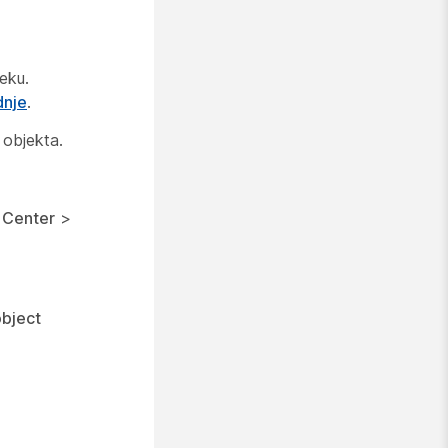
eku.
dnje
.
 objekta.
 Center
>
object