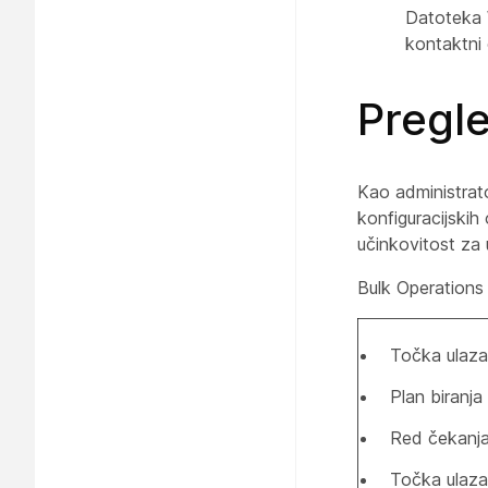
Datoteka
kontaktni 
Pregle
Kao administrato
konfiguracijski
učinkovitost za
Bulk Operations 
Točka ulaza
Plan biranja
Red čekanj
Točka ulaz