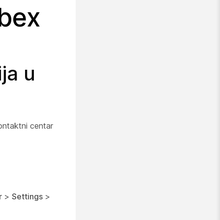
bex
ja u
ntaktni centar
r
>
Settings
>