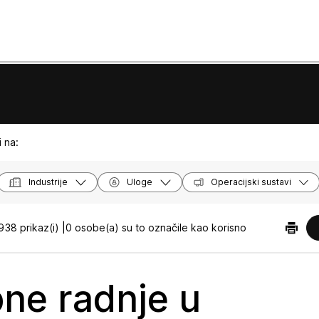
 na:
Industrije
Uloge
Operacijski sustavi
938 prikaz(i) |
0 osobe(a) su to označile kao korisno
ne radnje u