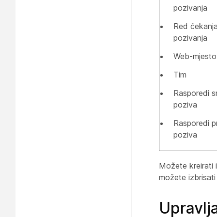
pozivanja
Red čekanj
pozivanja
Web-mjesto
Tim
Rasporedi s
poziva
Rasporedi p
poziva
Možete kreirati 
možete izbrisat
Upravlj