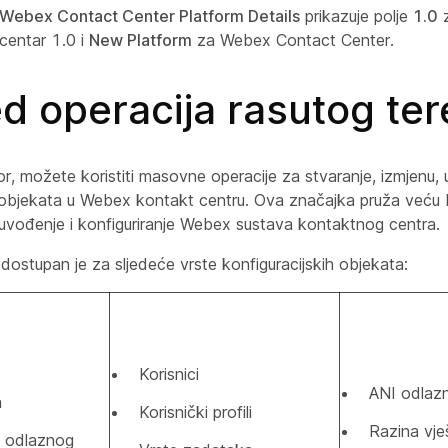
Webex Contact Center Platform Details
prikazuje polje
1.0
z
centar 1.0 i
New Platform
za Webex Contact Center.
d operacija rasutog ter
r, možete koristiti masovne operacije za stvaranje, izmjenu, u
h objekata u Webex kontakt centru. Ova značajka pruža veću b
 uvođenje i konfiguriranje Webex sustava kontaktnog centra.
dostupan je za sljedeće vrste konfiguracijskih objekata:
Korisnici
ANI odlaz
a
Korisnički profili
Razina vje
a odlaznog