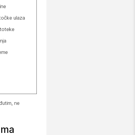
tine
točke ulaza
toteke
nja
jeme
đutim, ne
kama