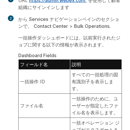
URL
https://admin.webex.com.
を使用して顧客
組織にサインインします
2
から
Services
ナビゲーションペインのセクショ
ンで、
Contact Center
>
Bulk Operations
.
一括操作ダッシュボードには、以前実行されたジ
ョブに関する以下の情報が表示されます。
Dashboard Fields
フィールド名
説明
すべての一括処理の固
一括操作 ID
有識別子を表示しま
す。
一括操作のために、ユ
ファイル名
ーザーが指定したファ
イル名を表示します。
一括オペレーション ジ
ョブがエクスポートま