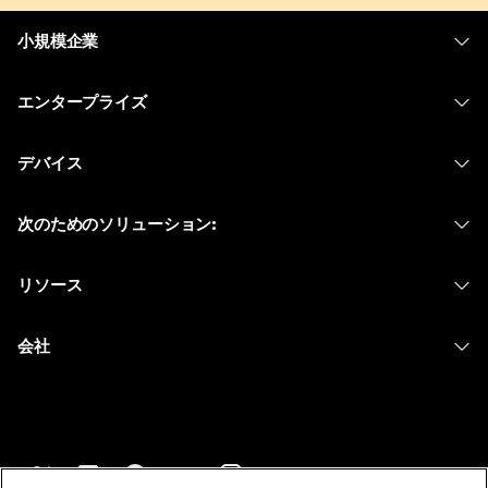
小規模企業
価格
エンタープライズ
Webex アプリ
Webex スイート
デバイス
Meetings
Calling
ヘッドセット
Calling
次のためのソリューション:
Meetings
カメラ
メッセージング
教育
メッセージング
リソース
Desk シリーズ
画面共有
ヘルスケア
Slido
ダウンロード
Room シリーズ
会社
行政
ウェビナー
テストミーティングに参加
Board シリーズ
Cisco
財務
Events
オンラインクラス
Phone シリーズ
サポートへお問い合わせ
スポーツとエンターテインメント
Contact Center
インテグレーション
アクセサリ
セールスに問い合わせ
フロントライン
CPaaS