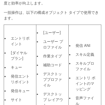
度と効率が向上します。
一括操作は、以下の構成オブジェクト タイプで使用でき
ます。
[ユーザー]
エントリポ
ユーザー プ
イント
発信 ANI
ロファイル
[ダイヤル
スキル定義
作業タイプ
プラン]
スキルプロ
補助コード
キュー
ファイル
デスクトッ
発信エント
エントリ ポ
ププロファ
リポイント
イントのマ
イル
ッピング
発信キュー
デスクトッ
音声ファイ
サイト
プ レイアウ
ル