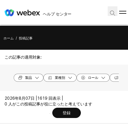
ヘルプ センター
ホーム
/
投稿記事
この記事の適用対象:
製品
業種別
ロール
オペ
2026年8月07日 |
1619 回表示 |
0 人がこの投稿記事が役に立ったと考えています
登録