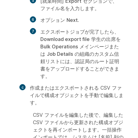
[就業時間]
Export
セクションで、
ファイル名を入力します。
オプション
Next
.
エクスポートジョブが完了したら、
Download export file
学生の出席を
Bulk Operations
メインページまた
は
Job Details
の組織のカスタム信
頼リストには、認証局のルート証明
書をアップロードすることができま
す。
作成またはエクスポートされる CSV ファ
イルで構成オブジェクトを手動で編集しま
す。
CSV ファイルを編集した後で、編集した
CSV ファイルから更新された構成オブジ
ェクトを再インポートします。一括操作
インポートでは、システムは [名前] 列の