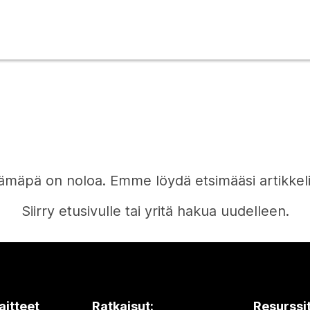
ämäpä on noloa. Emme löydä etsimääsi artikkeli
Siirry etusivulle tai yritä hakua uudelleen.
Etusivu
aitteet
Ratkaisut:
Resurssi
Tarvitsetko vastauksen?