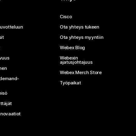
Cisco
neuvotteluun
Ota yhteys tukeen
it
Ota yhteys myyntiin
t
Webex Blog
vuus
Webexin
ajatusjohtajuus
inen
Webex Merch Store
n-demand-
Työpaikat
isö
ttäjät
nnovaatiot