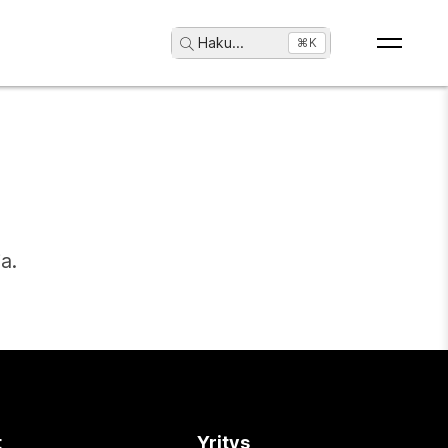
Haku
...
⌘K
a.
t
Yritys