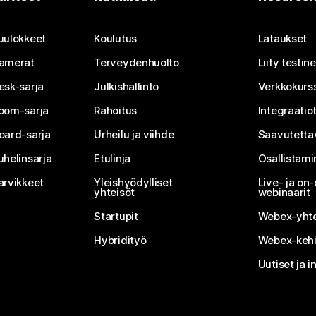
Lähetä kysymys
uulokkeet
Koulutus
Lataukset
amerat
Terveydenhuolto
Liity testi
esk-sarja
Julkishallinto
Verkkokurss
oom-sarja
Rahoitus
Integraatio
oard-sarja
Urheilu ja viihde
Saavutetta
uhelinsarja
Etulinja
Osallistam
arvikkeet
Yleishyödylliset
Live- ja o
yhteisöt
webinaarit
Startupit
Webex-yhte
Hybridityö
Webex-kehi
Uutiset ja i