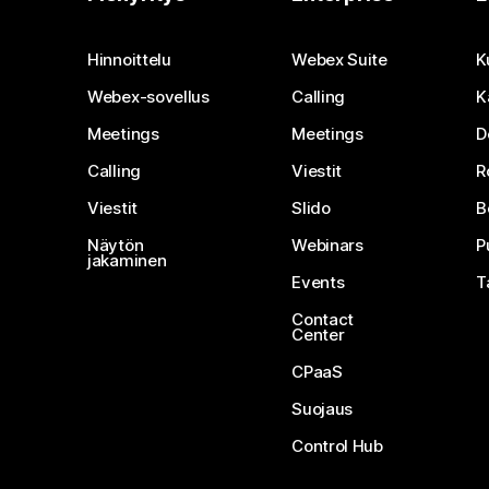
Hinnoittelu
Webex Suite
K
Webex-sovellus
Calling
K
Meetings
Meetings
D
Calling
Viestit
R
Viestit
Slido
B
Näytön
Webinars
P
jakaminen
Events
T
Contact
Center
CPaaS
Suojaus
Control Hub