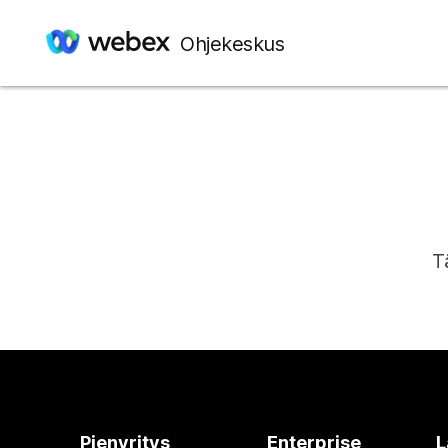
Ohjekeskus
T
Pienyritys
Enterprise
L