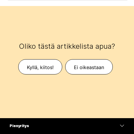
Oliko tästä artikkelista apua?
Kyllä, kiitos!
Ei oikeastaan
Pienyritys