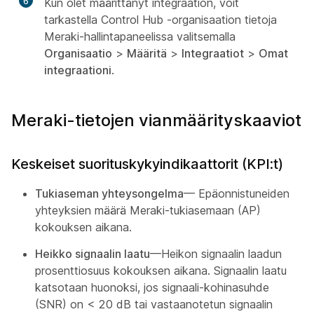
6
Kun olet määrittänyt integraation, voit
tarkastella Control Hub -organisaation tietoja
Meraki-hallintapaneelissa valitsemalla
Organisaatio
>
Määritä
>
Integraatiot
>
Omat
integraationi
.
Meraki-tietojen vianmäärityskaaviot
Keskeiset suorituskykyindikaattorit (KPI:t)
Tukiaseman yhteysongelma
— Epäonnistuneiden
yhteyksien määrä Meraki-tukiasemaan (AP)
kokouksen aikana.
Heikko signaalin laatu
—Heikon signaalin laadun
prosenttiosuus kokouksen aikana. Signaalin laatu
katsotaan huonoksi, jos signaali-kohinasuhde
(SNR) on < 20 dB tai vastaanotetun signaalin