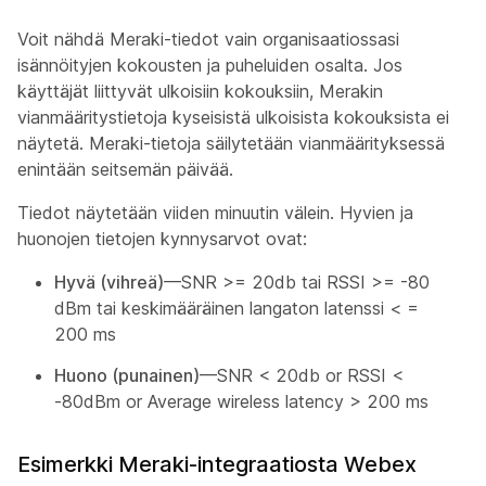
Voit nähdä Meraki-tiedot vain organisaatiossasi
isännöityjen kokousten ja puheluiden osalta. Jos
käyttäjät liittyvät ulkoisiin kokouksiin, Merakin
vianmääritystietoja kyseisistä ulkoisista kokouksista ei
näytetä. Meraki-tietoja säilytetään vianmäärityksessä
enintään seitsemän päivää.
Tiedot näytetään viiden minuutin välein. Hyvien ja
huonojen tietojen kynnysarvot ovat:
Hyvä (vihreä)
—SNR >= 20db tai RSSI >= -80
dBm tai keskimääräinen langaton latenssi < =
200 ms
Huono (punainen)
—SNR < 20db or RSSI <
-80dBm or Average wireless latency > 200 ms
Esimerkki Meraki-integraatiosta Webex