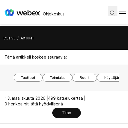
Ohjekeskus
Etusivu
/
Artikkeli
Tämä artikkeli koskee seuraavia:
Tuotteet
Toimialat
Roolit
Käyttöjärjest
13. maaliskuuta 2026 |
499 katselukertaa |
0 henkeä piti tätä hyödyllisenä
Tilaa