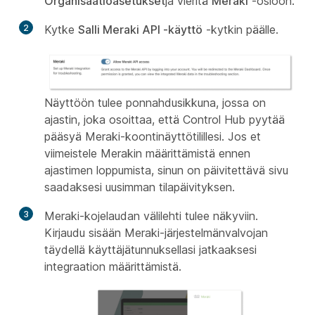
Organisaatioasetukset
ja vieritä
Meraki
-osioon.
2
Kytke
Salli Meraki API -käyttö
-kytkin päälle.
Näyttöön tulee ponnahdusikkuna, jossa on
ajastin, joka osoittaa, että Control Hub pyytää
pääsyä Meraki-koontinäyttötilillesi. Jos et
viimeistele Merakin määrittämistä ennen
ajastimen loppumista, sinun on päivitettävä sivu
saadaksesi uusimman tilapäivityksen.
3
Meraki-kojelaudan välilehti tulee näkyviin.
Kirjaudu sisään Meraki-järjestelmänvalvojan
täydellä käyttäjätunnuksellasi jatkaaksesi
integraation määrittämistä.