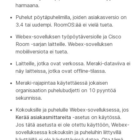
harmaana.
Puhelut pöytäpuhelimilla, joiden asiakasversio on
3.4 tai uudempi. RoomOS:ää ei vielä tueta.
Webex-sovelluksen työpöytäversiolle ja Cisco
Room -sarjan laitteille. Webex-sovelluksen
mobiiliversiota ei tueta.
Laitteille, jotka ovat verkossa. Meraki-dataviiva ei
näy laitteissa, jotka ovat offline-tilassa.
Meraki-rajapintaa käytettäessä jokaisen
organisaation puhelubudjetti on 10 pyyntöä
sekunnissa.
Kokouksille ja puheluille Webex-sovelluksessa, jos
Kerää asiakasmittareita
-asetus on käytössä.
Jos tätä asetusta ei ole otettu käyttöön, Webex-
sovelluksessa kokouksiin ja puheluihin liittyvillä
käyttäjillä ei ole käytettävissä dataa. Ota tämä