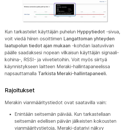
Kun tarkastelet käyttäjän puhelun
Hyppytiedot
-sivua,
voit viedä hiiren osoittimen
Langattoman yhteyden
laatupolun tiedot ajan mukaan
-kohdan laatuviivan
päälle saadaksesi nopean vilkaisun käyttäjän signaali-
kohina-, RSSI- ja viivetietoihin. Voit myös siirtyä
käynnistykseen laitteen Meraki-hallintapaneelissa
napsauttamalla
Tarkista Meraki-hallintapaneeli
.
Rajoitukset
Merakin vianmääritystiedot ovat saatavilla vain:
Enintään seitsemän päivää. Kun tarkastellaan
seitsemän edellisen päivän jälkeisten kokousten
vianmääritystietoja, Meraki-datarivi näkyy