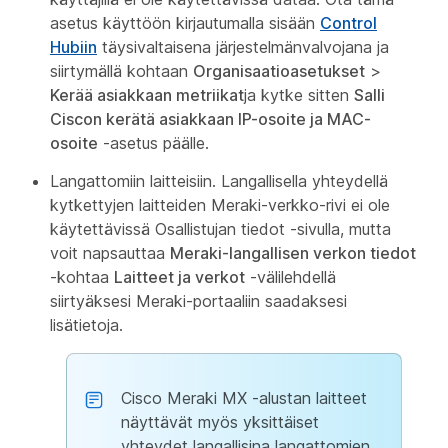
asetus käyttöön kirjautumalla sisään
Control
Hubiin
täysivaltaisena järjestelmänvalvojana ja
siirtymällä kohtaan
Organisaatioasetukset
>
Kerää asiakkaan metriikat
ja kytke sitten
Salli
Ciscon kerätä asiakkaan IP-osoite ja MAC-
osoite
-asetus päälle.
Langattomiin laitteisiin. Langallisella yhteydellä
kytkettyjen laitteiden Meraki-verkko-rivi ei ole
käytettävissä Osallistujan tiedot -sivulla, mutta
voit napsauttaa
Meraki-langallisen verkon tiedot
-kohtaa
Laitteet ja verkot
-välilehdellä
siirtyäksesi Meraki-portaaliin saadaksesi
lisätietoja.
Cisco Meraki MX -alustan laitteet
näyttävät myös yksittäiset
yhteydet langallisina langattomien