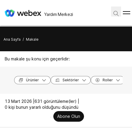
Yardım Merkezi
Ana Sayfa
/
Makale
Bu makale şu konu için geçerlidir:
Ürünler
Sektörler
Roller
13 Mart 2026 |
631 görüntüleme(ler) |
0 kişi bunun yararlı olduğunu düşündü
Abone Olun