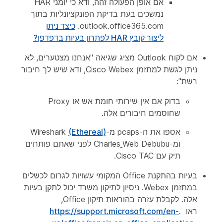
אם אופן הפעולה זהה, ודא כי יומני HAR
נמשכים בעת בדיקת הפונקציונליות בתוך
outlook.office365.com.
כיצד ניתן
ליצור קובץ HAR לפתרון בעיות בדפדפן?
אם לקוח Outlook מציג שגיאה "אנחנו מצטערים, לא
ניתן לגשת למתזמן Cisco Webex, ודא שיש לך חיבור
רשת":
בדוק אם אין שירותי חומת אש או Proxy
שחוסמים חיבורים אלה.
אספו את ה-pcaps מ-Wireshark
(Ethereal)
ומ-Charles
Web Debubu לפני שאתם פותחים
תיק עם Cisco TAC.
בעיות בהתקנת Office המקומי עשויות לגרום לכשלים
במתזמן Webex. ניסיון לתיקון משרד יכול לתקן בעיות
אלה. לקבלת עזרה בהוראות תיקון Office,
ראו .
https://support.microsoft.com/en-