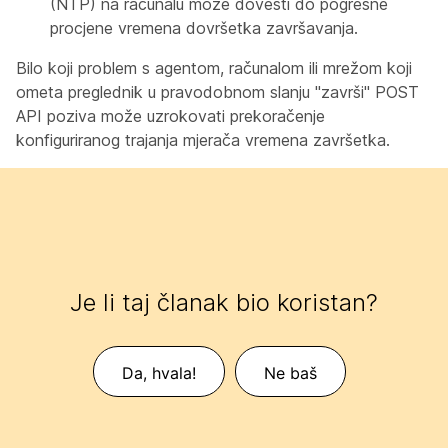
(NTP) na računalu može dovesti do pogrešne
procjene vremena dovršetka završavanja.
Bilo koji problem s agentom, računalom ili mrežom koji
ometa preglednik u pravodobnom slanju "završi" POST
API poziva može uzrokovati prekoračenje
konfiguriranog trajanja mjerača vremena završetka.
Je li taj članak bio koristan?
Da, hvala!
Ne baš