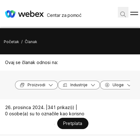
Centar za pomoć
Početak
/
Članak
Ovaj se članak odnosi na:
Proizvodi
Industrije
Uloge
26. prosinca 2024. |
341 prikaz(i) |
0 osobe(a) su to označile kao korisno
Pretplata