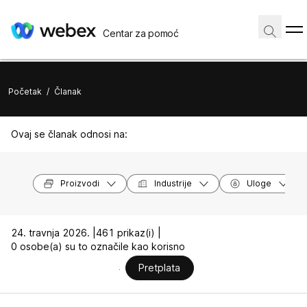
Centar za pomoć
Početak
/
Članak
Ovaj se članak odnosi na:
Proizvodi
Industrije
Uloge
24. travnja 2026. |
461 prikaz(i) |
0 osobe(a) su to označile kao korisno
Pretplata