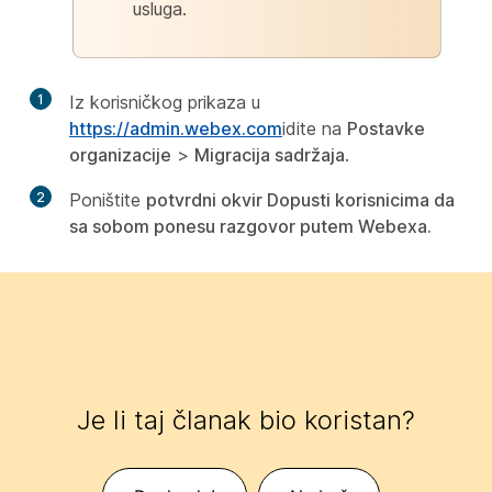
usluga.
1
Iz korisničkog prikaza u
https://admin.webex.com
idite na
Postavke
organizacije
>
Migracija sadržaja
.
2
Poništite
potvrdni okvir Dopusti korisnicima da
sa sobom ponesu razgovor putem Webexa.
Je li taj članak bio koristan?