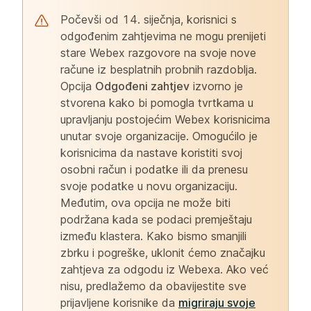
Počevši od 14. siječnja, korisnici s
odgođenim zahtjevima ne mogu prenijeti
stare Webex razgovore na svoje nove
račune iz besplatnih probnih razdoblja.
Opcija
Odgođeni zahtjev
izvorno je
stvorena kako bi pomogla tvrtkama u
upravljanju postojećim Webex korisnicima
unutar svoje organizacije. Omogućilo je
korisnicima da nastave koristiti svoj
osobni račun i podatke ili da prenesu
svoje podatke u novu organizaciju.
Međutim, ova opcija ne može biti
podržana kada se podaci premještaju
između klastera. Kako bismo smanjili
zbrku i pogreške, uklonit ćemo značajku
zahtjeva za odgodu iz Webexa. Ako već
nisu, predlažemo da obavijestite sve
prijavljene korisnike da
migriraju svoje